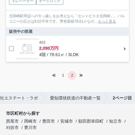
エレベーター
オートロック
北岡崎駅周辺への引っ越しをお考えなら「セントビスタ北岡崎」。バル
コニーの広さは9.02平米です。専有面積78.61㎡なの...
もっと見る
販売中の部屋
402
2,090万円
4階 / 78.61㎡ / 3LDK
1
2
社エステート・ラボ
愛知環状鉄道の不動産一覧
2ページ目
市区町村から探す
西尾市
岡崎市
豊田市
安城市
額田郡幸田町
知立市
刈谷市
豊川市