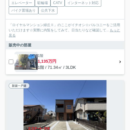
エレベーター
駐輪場
CATV
インターネット対応
バイク置場あり
公共下水
「ロイヤルマンション緑丘Ⅱ」のここがイチオシ☆バルコニーをご活用
いただけます☆実際に内覧をしてみて、日当たりなど確認して...
もっと
見る
販売中の部屋
1階
1,135万円
1階 / 71.34㎡ / 3LDK
新築一戸建