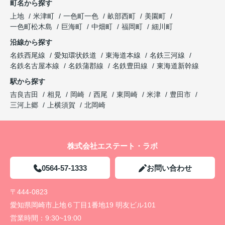
町名から探す
上地
米津町
一色町一色
畝部西町
美園町
一色町松木島
巨海町
中畑町
福岡町
細川町
沿線から探す
名鉄西尾線
愛知環状鉄道
東海道本線
名鉄三河線
名鉄名古屋本線
名鉄蒲郡線
名鉄豊田線
東海道新幹線
駅から探す
吉良吉田
相見
岡崎
西尾
東岡崎
米津
豊田市
三河上郷
上横須賀
北岡崎
株式会社エステート・ラボ
0564-57-1333
お問い合わせ
〒444-0823
愛知県岡崎市上地６丁目1番地19 明友ビル101
営業時間：
9:30~19:00