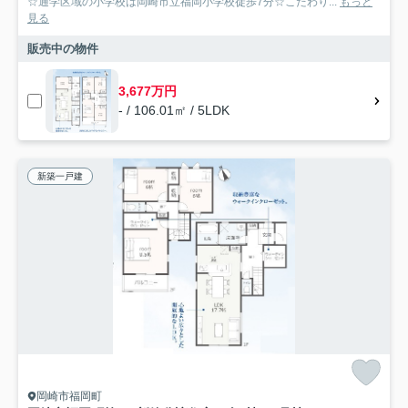
☆通学区域の小学校は岡崎市立福岡小学校徒歩7分☆こだわり...
もっと
見る
販売中の物件
3,677万円
- / 106.01㎡ / 5LDK
新築一戸建
岡崎市福岡町