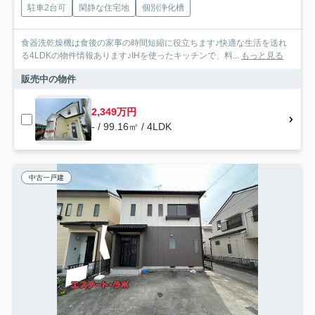
駐車2台可
閑静な住宅地
個別浄化槽
食器洗乾燥機は食後の家事の時間短縮に役立ちます♪快適な生活を送れ
る4LDKの物件情報あります♪IHを使ったキッチンで、料...
もっと見る
販売中の物件
2,349万円
- / 99.16㎡ / 4LDK
中古一戸建