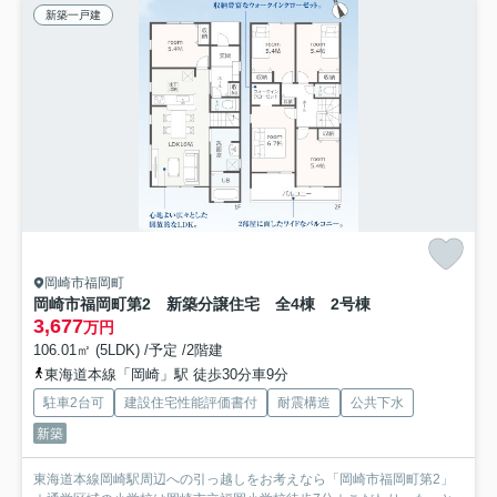
新築一戸建
岡崎市福岡町
岡崎市福岡町第2 新築分譲住宅 全4棟 2号棟
3,677
万円
106.01㎡ (5LDK) /予定 /2階建
東海道本線「岡崎」駅 徒歩30分車9分
駐車2台可
建設住宅性能評価書付
耐震構造
公共下水
新築
東海道本線岡崎駅周辺への引っ越しをお考えなら「岡崎市福岡町第2」