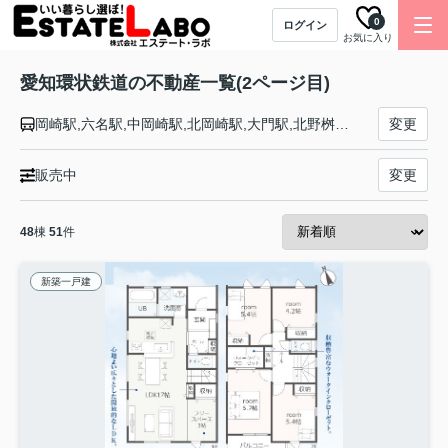
0
ログイン
お気に入り
愛知環状鉄道の不動産一覧(2ページ目)
岡崎駅,六名駅,中岡崎駅,北岡崎駅,大門駅,北野桝塚駅,三河上郷駅,永覚駅,末野原駅,三河豊田駅,新上挙母駅,新豊田駅,愛環梅坪駅,四郷駅,貝津駅,保見駅,篠原駅,八草駅,山口駅,瀬戸口駅,瀬戸市駅,中水野駅,高蔵寺駅
変更
販売中
変更
48
棟
51
件
新築一戸建