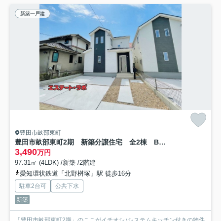
新築一戸建
豊田市畝部東町
豊田市畝部東町2期 新築分譲住宅 全2棟 B号棟
3,490
万円
97.31㎡ (4LDK) /新築 /2階建
愛知環状鉄道「北野桝塚」駅 徒歩16分
駐車2台可
公共下水
新築
「豊田市畝部東町2期」のここがイチオシ♪システムキッチン付きの物件