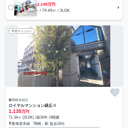
2,149万円
- / 79.49㎡ / 3LDK
中古マンション
岡崎市緑丘
ロイヤルマンション緑丘Ⅱ
1,135
万円
71.34㎡ (3LDK) /築30年 /4階建
東海道本線「岡崎」駅 徒歩28分