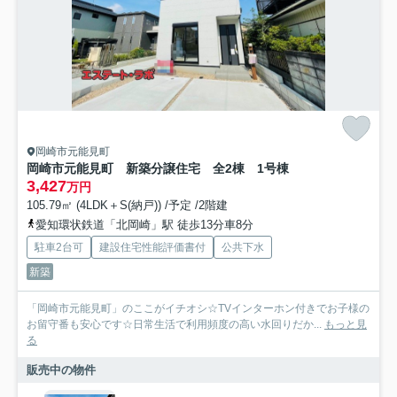
岡崎市元能見町
岡崎市元能見町 新築分譲住宅 全2棟 1号棟
3,427
万円
105.79㎡ (4LDK＋S(納戸)) /予定 /2階建
愛知環状鉄道「北岡崎」駅 徒歩13分車8分
駐車2台可
建設住宅性能評価書付
公共下水
新築
「岡崎市元能見町」のここがイチオシ☆TVインターホン付きでお子様の
お留守番も安心です☆日常生活で利用頻度の高い水回りだか...
もっと見
る
販売中の物件