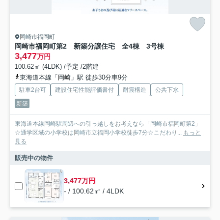
岡崎市福岡町
岡崎市福岡町第2 新築分譲住宅 全4棟 3号棟
3,477
万円
100.62㎡ (4LDK) /予定 /2階建
東海道本線「岡崎」駅 徒歩30分車9分
駐車2台可
建設住宅性能評価書付
耐震構造
公共下水
新築
東海道本線岡崎駅周辺への引っ越しをお考えなら「岡崎市福岡町第2」
☆通学区域の小学校は岡崎市立福岡小学校徒歩7分☆こだわり...
もっと
見る
販売中の物件
3,477万円
- / 100.62㎡ / 4LDK