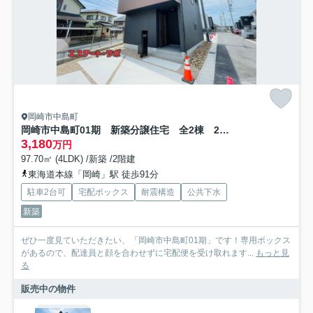
岡崎市中島町
岡崎市中島町01期 新築分譲住宅 全2棟 2号棟
3,180
万円
97.70㎡ (4LDK) /新築 /2階建
東海道本線「岡崎」駅 徒歩91分
駐車2台可
宅配ボックス
耐震構造
公共下水
新築
ぜひ一度見ていただきたい、「岡崎市中島町01期」です！専用ボックス
があるので、配達員と顔を合わせずに宅配便を受け取れます...
もっと見
る
販売中の物件