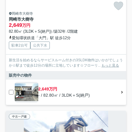
岡崎市大樹寺
岡崎市大樹寺
2,649
万円
82.80㎡ (3LDK＋S(納戸)) /築32年 /2階建
愛知環状鉄道「大門」駅 徒歩12分
駐車2台可
公共下水
新生活を始めるならサービスルーム付きの3SLDK物件はいかがでしょう
か☆駅まで徒歩12分の場所に立地しています☆フローリ...
もっと見る
販売中の物件
2,649万円
- / 82.80㎡ / 3LDK＋S(納戸)
中古一戸建