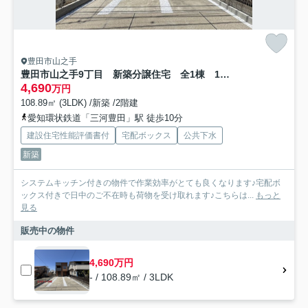
豊田市山之手
豊田市山之手9丁目 新築分譲住宅 全1棟 1号棟
4,690
万円
108.89㎡ (3LDK) /新築 /2階建
愛知環状鉄道「三河豊田」駅 徒歩10分
建設住宅性能評価書付
宅配ボックス
公共下水
新築
システムキッチン付きの物件で作業効率がとても良くなります♪宅配ボ
ックス付きで日中のご不在時も荷物を受け取れます♪こちらは...
もっと
見る
販売中の物件
4,690万円
- / 108.89㎡ / 3LDK