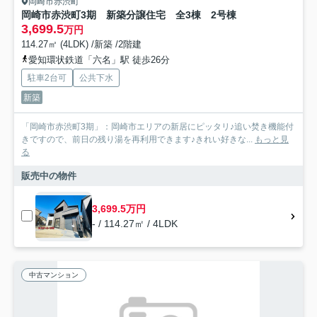
岡崎市赤渋町
岡崎市赤渋町3期 新築分譲住宅 全3棟 2号棟
3,699.5
万円
114.27㎡ (4LDK) /新築 /2階建
愛知環状鉄道「六名」駅 徒歩26分
駐車2台可
公共下水
新築
「岡崎市赤渋町3期」：岡崎市エリアの新居にピッタリ♪追い焚き機能付
きですので、前日の残り湯を再利用できます♪きれい好きな...
もっと見
る
販売中の物件
3,699.5万円
- / 114.27㎡ / 4LDK
中古マンション