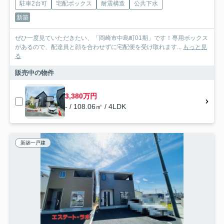
駐車2台可
宅配ボックス
耐震構造
公共下水
新築
ぜひ一度見ていただきたい、「岡崎市中島町01期」です！専用ボックス
があるので、配達員と顔を合わせずに宅配便を受け取れます...
もっと見
る
販売中の物件
3,380万円
- / 108.06㎡ / 4LDK
新築一戸建