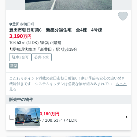
豊田市朝日町
豊田市朝日町第6 新築分譲住宅 全4棟 4号棟
3,190
万円
108.53㎡ (4LDK) /新築 /2階建
愛知環状鉄道「新豊田」駅 徒歩19分
駐車2台可
公共下水
新築
こだわりポイント満載の豊田市朝日町第6！寒い季節も安心の追い焚き
機能付きです！システムキッチンは必要な物が組み込まれてい...
もっと
見る
販売中の物件
3,190万円
- / 108.53㎡ / 4LDK