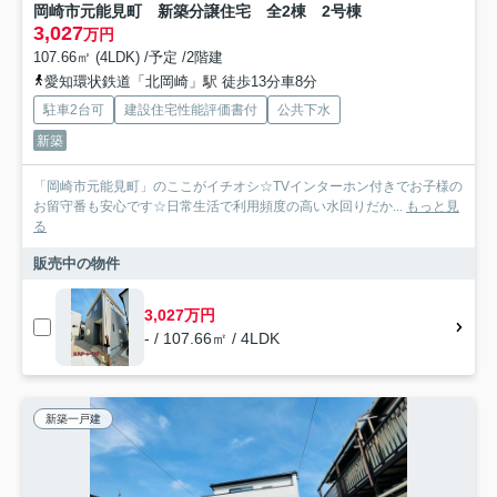
岡崎市元能見町 新築分譲住宅 全2棟 2号棟
3,027
万円
107.66㎡ (4LDK) /予定 /2階建
愛知環状鉄道「北岡崎」駅 徒歩13分車8分
駐車2台可
建設住宅性能評価書付
公共下水
新築
「岡崎市元能見町」のここがイチオシ☆TVインターホン付きでお子様の
お留守番も安心です☆日常生活で利用頻度の高い水回りだか...
もっと見
る
販売中の物件
3,027万円
- / 107.66㎡ / 4LDK
新築一戸建