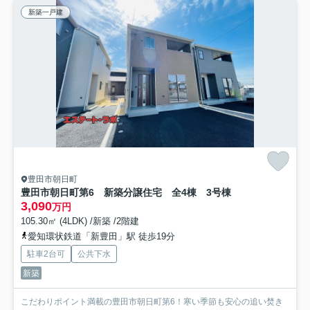
新築一戸建
豊田市朝日町
豊田市朝日町第6 新築分譲住宅 全4棟 3号棟
3,090
万円
105.30㎡ (4LDK) /新築 /2階建
愛知環状鉄道「新豊田」駅 徒歩19分
駐車2台可
公共下水
新築
こだわりポイント満載の豊田市朝日町第6！寒い季節も安心の追い焚き