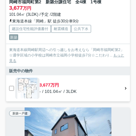
岡崎市福岡町第2 新築分譲住宅 全4棟 1号棟
3,677
万円
101.04㎡ (3LDK) /予定 /2階建
東海道本線「岡崎」駅 徒歩30分車9分
建設住宅性能評価書付
耐震構造
公共下水
新築
東海道本線岡崎駅周辺への引っ越しをお考えなら「岡崎市福岡町第2」
☆通学区域の小学校は岡崎市立福岡小学校徒歩7分☆こだわり...
もっと
見る
販売中の物件
3,677万円
- / 101.04㎡ / 3LDK
新築一戸建