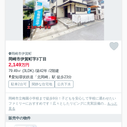
岡崎市伊賀町
岡崎市伊賀町字3丁目
2,149
万円
79.49㎡ (3LDK) /築42年 /2階建
愛知環状鉄道「北岡崎」駅 徒歩23分
駐車2台可
閑静な住宅地
公共下水
岡崎市立梅園小学校まで徒歩9分！子どもを安心して学校に通わせたい
ファミリーにおすすめです！広々としたリビングに充実設備の...
もっと
見る
販売中の物件