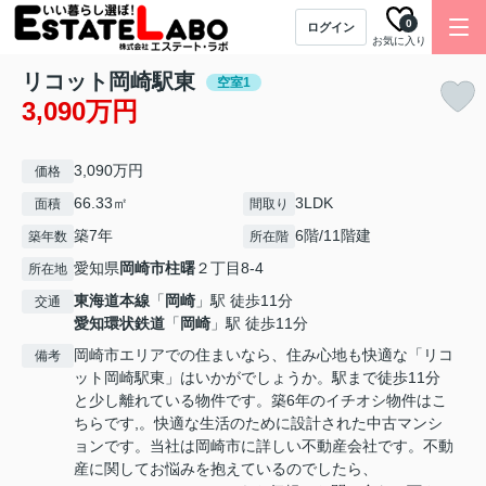
0
ログイン
お気に入り
リコット岡崎駅東
空室1
3,090万円
3,090万円
価格
66.33㎡
3LDK
面積
間取り
築7年
6階/11階建
築年数
所在階
愛知県
岡崎市
柱曙
２丁目8-4
所在地
東海道本線
「
岡崎
」駅 徒歩11分
交通
愛知環状鉄道
「
岡崎
」駅 徒歩11分
岡崎市エリアでの住まいなら、住み心地も快適な「リコ
備考
ット岡崎駅東」はいかがでしょうか。駅まで徒歩11分
と少し離れている物件です。築6年のイチオシ物件はこ
ちらです,。快適な生活のために設計された中古マンシ
ョンです。当社は岡崎市に詳しい不動産会社です。不動
産に関してお悩みを抱えているのでしたら、