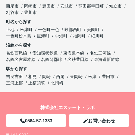
西尾市
岡崎市
豊田市
安城市
額田郡幸田町
知立市
刈谷市
豊川市
町名から探す
上地
米津町
一色町一色
畝部西町
美園町
一色町松木島
巨海町
中畑町
福岡町
細川町
沿線から探す
名鉄西尾線
愛知環状鉄道
東海道本線
名鉄三河線
名鉄名古屋本線
名鉄蒲郡線
名鉄豊田線
東海道新幹線
駅から探す
吉良吉田
相見
岡崎
西尾
東岡崎
米津
豊田市
三河上郷
上横須賀
北岡崎
株式会社エステート・ラボ
0564-57-1333
お問い合わせ
〒444-0823