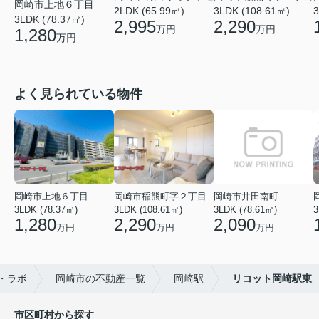
岡崎市上地６丁目
2LDK (65.99㎡)
3LDK (108.61㎡)
3
3LDK (78.37㎡)
2,995
2,290
万円
万円
1,280
万円
よく見られている物件
岡崎市上地６丁目
岡崎市稲熊町字２丁目
岡崎市井田南町
3LDK (78.37㎡)
3LDK (108.61㎡)
3LDK (78.61㎡)
3
1,280
2,290
2,090
万円
万円
万円
・ラボ
岡崎市の不動産一覧
岡崎駅
リコット岡崎駅東
市区町村から探す