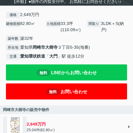
【外観】●物件の内覧受付中。 お気軽にお問合せください♪
2,649万円
価格
82.80㎡
33.3坪
3LDK＋S(納
建物面積
土地面積
間取り
(110.09㎡)
戸)
築32年
築年数
愛知県
岡崎市
大樹寺
３丁目5-35(地番)
所在地
愛知環状鉄道
「
大門
」駅 徒歩12分
交通
LINEからお問い合わせ
無料
お問い合わせ
無料
岡崎市大樹寺の販売中物件
2,649万円
25.04坪(82.80㎡)