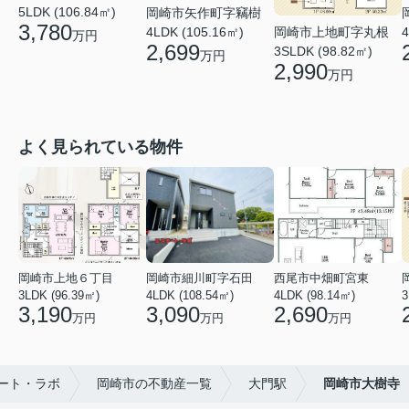
5LDK (106.84㎡)
岡崎市矢作町字竊樹
3,780
岡崎市上地町字丸根
4LDK (105.16㎡)
4
万円
2,699
3SLDK (98.82㎡)
万円
2,990
万円
よく見られている物件
岡崎市上地６丁目
岡崎市細川町字石田
西尾市中畑町宮東
3LDK (96.39㎡)
4LDK (108.54㎡)
4LDK (98.14㎡)
3,190
3,090
2,690
万円
万円
万円
ート・ラボ
岡崎市の不動産一覧
大門駅
岡崎市大樹寺