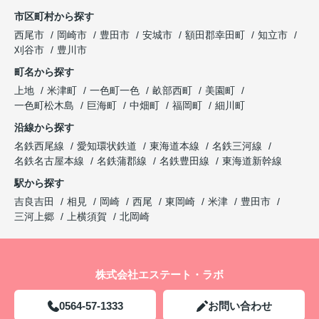
市区町村から探す
西尾市
岡崎市
豊田市
安城市
額田郡幸田町
知立市
刈谷市
豊川市
町名から探す
上地
米津町
一色町一色
畝部西町
美園町
一色町松木島
巨海町
中畑町
福岡町
細川町
沿線から探す
名鉄西尾線
愛知環状鉄道
東海道本線
名鉄三河線
名鉄名古屋本線
名鉄蒲郡線
名鉄豊田線
東海道新幹線
駅から探す
吉良吉田
相見
岡崎
西尾
東岡崎
米津
豊田市
三河上郷
上横須賀
北岡崎
株式会社エステート・ラボ
0564-57-1333
お問い合わせ