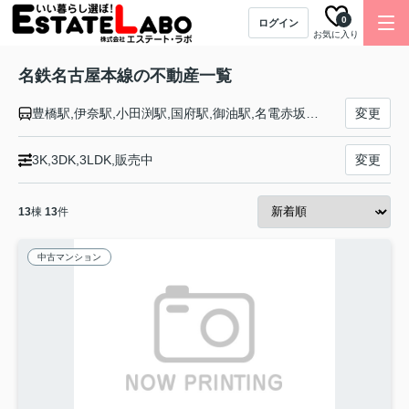
0
ログイン
お気に入り
名鉄名古屋本線の不動産一覧
豊橋駅,伊奈駅,小田渕駅,国府駅,御油駅,名電赤坂駅,名電長沢駅,本宿駅,名電山中駅,藤川駅,美合駅,男川駅,東岡崎駅,岡崎公園前駅,矢作橋駅,宇頭駅,新安城駅,牛田駅,知立駅,一ツ木駅,富士松駅,豊明駅,前後駅,中京競馬場前駅,有松駅,左京山駅,鳴海駅,本星崎駅,本笠寺駅,桜駅,呼続駅,堀田駅,神宮前駅,金山駅,山王駅,名古屋駅,栄生駅,東枇杷島駅,西枇杷島駅,二ツ杁駅,新川橋駅,須ケ口駅,丸ノ内駅,新清洲駅,大里駅,奥田駅,国府宮駅,島氏永駅,妙興寺駅,尾張一宮駅,今伊勢駅,石刀駅,新木曽川駅,黒田駅,木曽川堤駅,笠松駅,岐南駅,茶所駅,加納駅,名鉄岐阜駅
変更
3K,3DK,3LDK,販売中
変更
13
棟
13
件
中古マンション