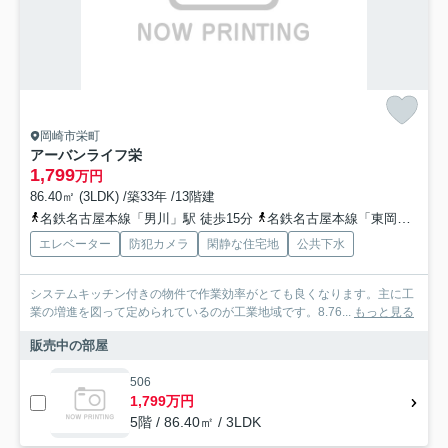
岡崎市栄町
アーバンライフ栄
1,799
万円
86.40㎡ (3LDK) /築33年 /13階建
名鉄名古屋本線「男川」駅 徒歩15分
名鉄名古屋本線「東岡崎」駅 徒歩25分
エレベーター
防犯カメラ
閑静な住宅地
公共下水
システムキッチン付きの物件で作業効率がとても良くなります。主に工
業の増進を図って定められているのが工業地域です。8.76...
もっと見る
販売中の部屋
506
1,799万円
5階 / 86.40㎡ / 3LDK