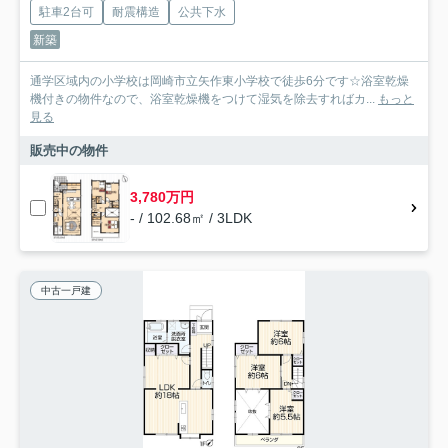
駐車2台可
耐震構造
公共下水
新築
通学区域内の小学校は岡崎市立矢作東小学校で徒歩6分です☆浴室乾燥
機付きの物件なので、浴室乾燥機をつけて湿気を除去すればカ...
もっと
見る
販売中の物件
3,780万円
- / 102.68㎡ / 3LDK
中古一戸建