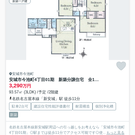
新築一戸建
安城市今池町
安城市今池町4丁目01期 新築分譲住宅 全1棟 1号棟
3,290
万円
93.57㎡ (3LDK) /予定 /2階建
名鉄名古屋本線「新安城」駅 徒歩11分
駐車2台可
建設住宅性能評価書付
耐震構造
個別浄化槽
新築
名鉄名古屋本線新安城駅周辺への引っ越しをお考えなら「安城市今池町
4丁目01期」◎駅までは徒歩11分でアクセス可能です◎使...
もっと見る