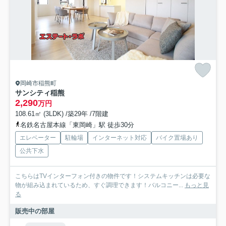
岡崎市稲熊町
サンシティ稲熊
2,290
万円
108.61㎡ (3LDK) /築29年 /7階建
名鉄名古屋本線「東岡崎」駅 徒歩30分
エレベーター
駐輪場
インターネット対応
バイク置場あり
公共下水
こちらはTVインターフォン付きの物件です！システムキッチンは必要な
物が組み込まれているため、すぐ調理できます！バルコニー...
もっと見
る
販売中の部屋