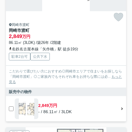
岡崎市渡町
岡崎市渡町
2,849
万円
86.11㎡ (3LDK) /築26年 /2階建
名鉄名古屋本線「矢作橋」駅 徒歩19分
駐車2台可
公共下水
こだわりで選びたい方におすすめ◎岡崎市エリアで住まいをお探しなら
「岡崎市渡町」◎ご家族内でもそれぞれ車をお持ちな際には必...
もっと
見る
販売中の物件
2,849万円
- / 86.11㎡ / 3LDK