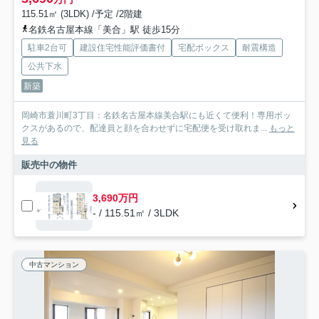
115.51㎡ (3LDK) /予定 /2階建
名鉄名古屋本線「美合」駅 徒歩15分
駐車2台可
建設住宅性能評価書付
宅配ボックス
耐震構造
公共下水
新築
岡崎市蓑川町3丁目：名鉄名古屋本線美合駅にも近くて便利！専用ボッ
クスがあるので、配達員と顔を合わせずに宅配便を受け取れま...
もっと
見る
販売中の物件
3,690万円
- / 115.51㎡ / 3LDK
中古マンション