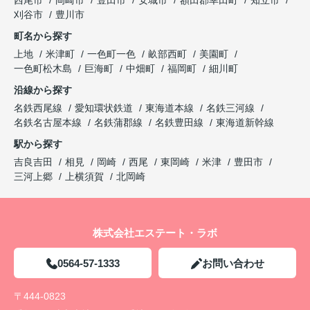
西尾市
岡崎市
豊田市
安城市
額田郡幸田町
知立市
刈谷市
豊川市
町名から探す
上地
米津町
一色町一色
畝部西町
美園町
一色町松木島
巨海町
中畑町
福岡町
細川町
沿線から探す
名鉄西尾線
愛知環状鉄道
東海道本線
名鉄三河線
名鉄名古屋本線
名鉄蒲郡線
名鉄豊田線
東海道新幹線
駅から探す
吉良吉田
相見
岡崎
西尾
東岡崎
米津
豊田市
三河上郷
上横須賀
北岡崎
株式会社エステート・ラボ
0564-57-1333
お問い合わせ
〒444-0823