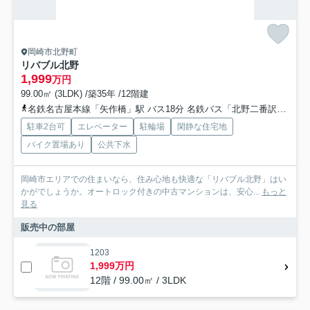
岡崎市北野町
リバブル北野
1,999
万円
99.00㎡ (3LDK) /築35年 /12階建
名鉄名古屋本線「矢作橋」駅 バス18分 名鉄バス「北野二番訳」 停歩9分
駐車2台可
エレベーター
駐輪場
閑静な住宅地
バイク置場あり
公共下水
岡崎市エリアでの住まいなら、住み心地も快適な「リバブル北野」はい
かがでしょうか。オートロック付きの中古マンションは、安心...
もっと
見る
販売中の部屋
1203
1,999万円
12階 / 99.00㎡ / 3LDK