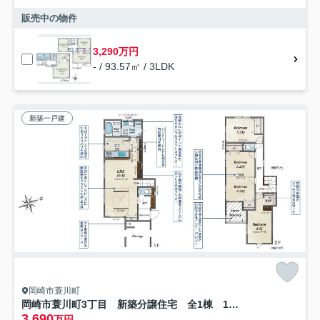
販売中の物件
3,290万円
- / 93.57㎡ / 3LDK
新築一戸建
岡崎市蓑川町
岡崎市蓑川町3丁目 新築分譲住宅 全1棟 1号棟
3,690
万円