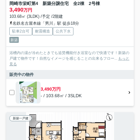
岡崎市栄町第4 新築分譲住宅 全2棟 2号棟
3,490
万円
103.68㎡ (3LDK) /予定 /2階建
名鉄名古屋本線「男川」駅 徒歩18分
駐車2台可
耐震構造
公共下水
新築
浴槽内の湯が冷めたときでも追焚機能付き浴室なので快適です！新築の
戸建て物件です！自然なイメージを感じることの出来るフロー...
もっと
見る
販売中の物件
3,490万円
- / 103.68㎡ / 3SLDK
新築一戸建