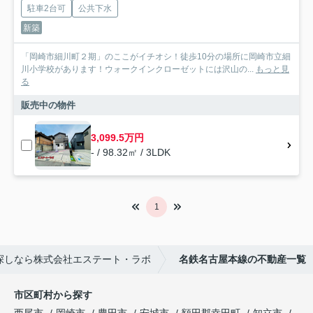
駐車2台可
公共下水
新築
「岡崎市細川町２期」のここがイチオシ！徒歩10分の場所に岡崎市立細
川小学校があります！ウォークインクローゼットには沢山の...
もっと見
る
販売中の物件
3,099.5万円
- / 98.32㎡ / 3LDK
1
探しなら株式会社エステート・ラボ
名鉄名古屋本線の不動産一覧
市区町村から探す