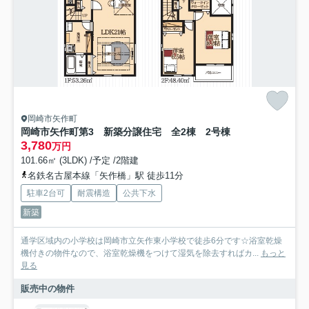
岡崎市矢作町
岡崎市矢作町第3 新築分譲住宅 全2棟 2号棟
3,780
万円
101.66㎡ (3LDK) /予定 /2階建
名鉄名古屋本線「矢作橋」駅 徒歩11分
駐車2台可
耐震構造
公共下水
新築
通学区域内の小学校は岡崎市立矢作東小学校で徒歩6分です☆浴室乾燥
機付きの物件なので、浴室乾燥機をつけて湿気を除去すればカ...
もっと
見る
販売中の物件