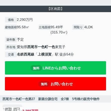
【区画図】
2,290万円
価格
95.58㎡
95.49坪
4LDK
建物面積
土地面積
間取り
(315.70㎡)
予定
築年数
愛知県
西尾市
一色町一色
東荒子
所在地
名鉄西尾線
「
上横須賀
」駅 徒歩54分
交通
LINEからお問い合わせ
無料
お問い合わせ
無料
西尾市一色町一色第27 新築分譲住宅 全7棟 5号棟の販売中物件
2,290万円