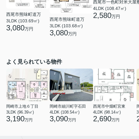
西尾市一色町対米大屋
4LDK (108.47㎡)
2,580
西尾市熊味町道万
万円
西尾市熊味町道万
3LDK (103.69㎡)
3LDK (103.68㎡)
3,080
万円
3,080
万円
よく見られている物件
岡崎市上地６丁目
岡崎市細川町字石田
西尾市中畑町宮東
3LDK (96.39㎡)
4LDK (108.54㎡)
4LDK (98.14㎡)
3,190
3,090
2,690
万円
万円
万円