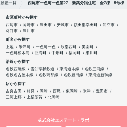
不動産一覧
西尾市一色町一色第27 新築分譲住宅 全7棟 5号棟
市区町村から探す
西尾市
岡崎市
豊田市
安城市
額田郡幸田町
知立市
刈谷市
豊川市
町名から探す
上地
米津町
一色町一色
畝部西町
美園町
一色町松木島
巨海町
中畑町
福岡町
細川町
沿線から探す
名鉄西尾線
愛知環状鉄道
東海道本線
名鉄三河線
名鉄名古屋本線
名鉄蒲郡線
名鉄豊田線
東海道新幹線
駅から探す
吉良吉田
相見
岡崎
西尾
東岡崎
米津
豊田市
三河上郷
上横須賀
北岡崎
株式会社エステート・ラボ