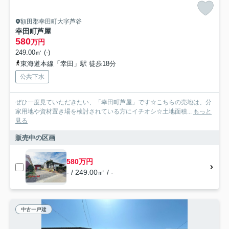
額田郡幸田町大字芦谷
幸田町芦屋
580
万円
249.00㎡ (-)
東海道本線「幸田」駅 徒歩18分
公共下水
ぜひ一度見ていただきたい、「幸田町芦屋」です☆こちらの売地は、分
家用地や資材置き場を検討されている方にイチオシ☆土地面積...
もっと
見る
販売中の区画
580万円
- / 249.00㎡ / -
中古一戸建