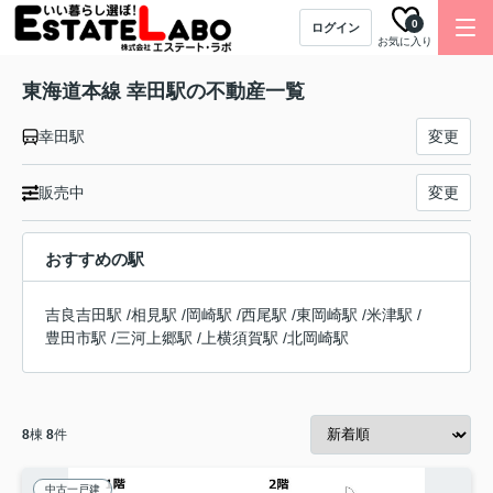
0
ログイン
お気に入り
東海道本線 幸田駅の不動産一覧
幸田駅
変更
販売中
変更
おすすめの駅
吉良吉田駅
/
相見駅
/
岡崎駅
/
西尾駅
/
東岡崎駅
/
米津駅
/
豊田市駅
/
三河上郷駅
/
上横須賀駅
/
北岡崎駅
8
棟
8
件
中古一戸建