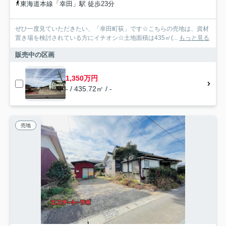
東海道本線「幸田」駅 徒歩23分
ぜひ一度見ていただきたい、「幸田町荻」です☆こちらの売地は、資材
置き場を検討されている方にイチオシ☆土地面積は435㎡(...
もっと見る
販売中の区画
1,350万円
- / 435.72㎡ / -
売地