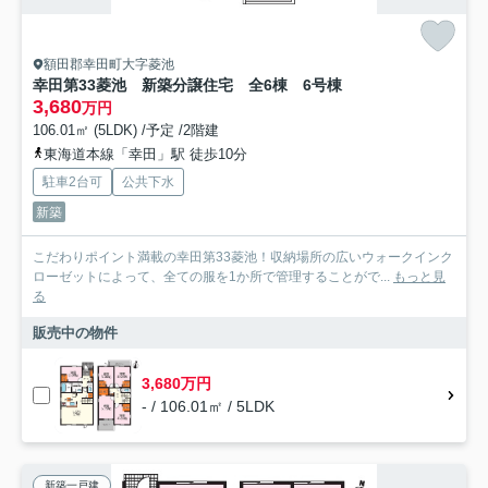
額田郡幸田町大字菱池
幸田第33菱池 新築分譲住宅 全6棟 6号棟
3,680
万円
106.01㎡ (5LDK) /予定 /2階建
東海道本線「幸田」駅 徒歩10分
駐車2台可
公共下水
新築
こだわりポイント満載の幸田第33菱池！収納場所の広いウォークインク
ローゼットによって、全ての服を1か所で管理することがで...
もっと見
る
販売中の物件
3,680万円
- / 106.01㎡ / 5LDK
新築一戸建