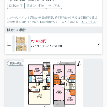
駐車2台可
閑静な住宅地
公共下水
こだわりポイント満載の幸田町野場♪通学区域の小学校は幸田町立豊坂
小学校徒歩10分♪この7SLDKの物件なら、広々とゆとり...
もっと見る
販売中の物件
2,149万円
- / 197.08㎡ / 7SLDK
新築一戸建