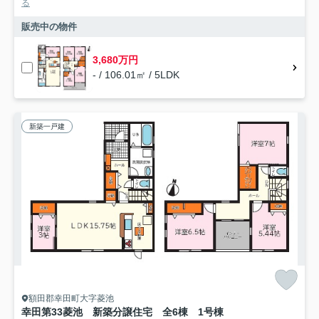
る
販売中の物件
3,680万円
- / 106.01㎡ / 5LDK
新築一戸建
額田郡幸田町大字菱池
幸田第33菱池 新築分譲住宅 全6棟 1号棟