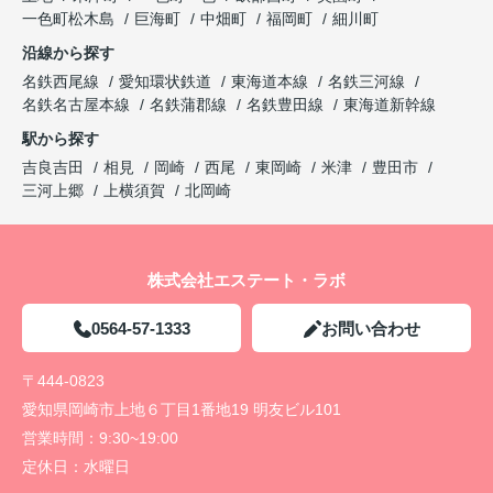
一色町松木島
巨海町
中畑町
福岡町
細川町
沿線から探す
名鉄西尾線
愛知環状鉄道
東海道本線
名鉄三河線
名鉄名古屋本線
名鉄蒲郡線
名鉄豊田線
東海道新幹線
駅から探す
吉良吉田
相見
岡崎
西尾
東岡崎
米津
豊田市
三河上郷
上横須賀
北岡崎
株式会社エステート・ラボ
0564-57-1333
お問い合わせ
〒444-0823
愛知県岡崎市上地６丁目1番地19 明友ビル101
営業時間：
9:30~19:00
定休日：
水曜日