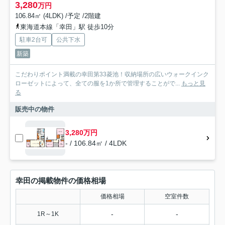
3,280
万円
106.84㎡ (4LDK) /予定 /2階建
東海道本線「幸田」駅 徒歩10分
駐車2台可
公共下水
新築
こだわりポイント満載の幸田第33菱池！収納場所の広いウォークインク
ローゼットによって、全ての服を1か所で管理することがで...
もっと見
る
販売中の物件
3,280万円
- / 106.84㎡ / 4LDK
幸田の掲載物件の価格相場
価格相場
空室件数
-
-
1R～1K