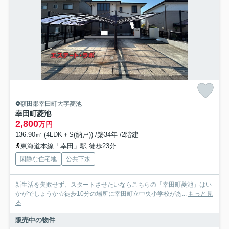
額田郡幸田町大字菱池
幸田町菱池
2,800
万円
136.90㎡ (4LDK＋S(納戸)) /築34年 /2階建
東海道本線「幸田」駅 徒歩23分
閑静な住宅地
公共下水
新生活を失敗せず、スタートさせたいならこちらの「幸田町菱池」はい
かがでしょうか☆徒歩10分の場所に幸田町立中央小学校があ...
もっと見
る
販売中の物件