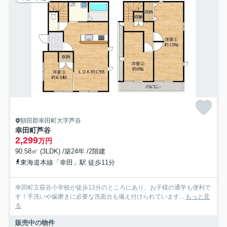
額田郡幸田町大字芦谷
幸田町芦谷
2,299
万円
90.58㎡ (3LDK) /築24年 /2階建
東海道本線「幸田」駅 徒歩11分
幸田町立荻谷小学校が徒歩12分のところにあり、お子様の通学も便利で
す！手洗いや歯磨きに必要な洗面台も備え付けられています...
もっと見
る
販売中の物件