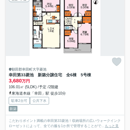
額田郡幸田町大字菱池
幸田第33菱池 新築分譲住宅 全6棟 5号棟
3,680
万円
106.01㎡ (5LDK) /予定 /2階建
東海道本線「幸田」駅 徒歩10分
駐車2台可
公共下水
新築
こだわりポイント満載の幸田第33菱池！収納場所の広いウォークインク
ローゼットによって、全ての服を1か所で管理することがで...
もっと見