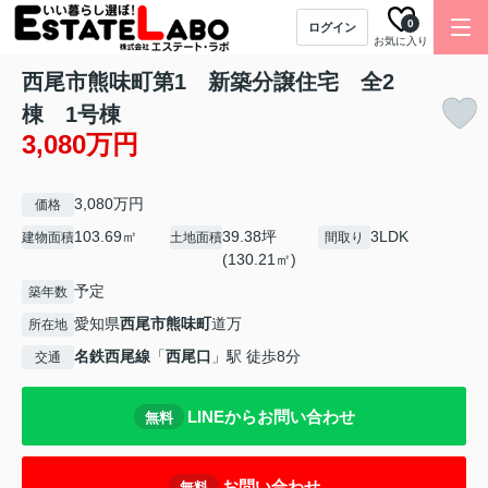
0
ログイン
お気に入り
西尾市熊味町第1 新築分譲住宅 全2
棟 1号棟
3,080万円
3,080万円
価格
103.69㎡
39.38坪
3LDK
建物面積
土地面積
間取り
(130.21㎡)
予定
築年数
愛知県
西尾市
熊味町
道万
所在地
名鉄西尾線
「
西尾口
」駅 徒歩8分
交通
LINEからお問い合わせ
無料
お問い合わせ
無料