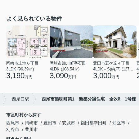
よく見られている物件
岡崎市上地６丁目
岡崎市細川町字石田
豊田市五ケ丘４丁目
3LDK (96.39㎡)
4LDK (108.54㎡)
4LDK＋S(納戸) (127.88㎡)
4
3,190
3,090
3,000
万円
万円
万円
西尾口駅
西尾市熊味町第1 新築分譲住宅 全2棟 1号棟
市区町村から探す
西尾市
岡崎市
豊田市
安城市
額田郡幸田町
知立市
刈谷市
豊川市