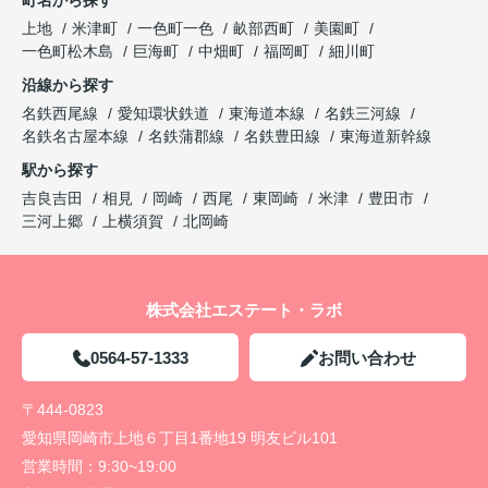
町名から探す
上地
米津町
一色町一色
畝部西町
美園町
一色町松木島
巨海町
中畑町
福岡町
細川町
沿線から探す
名鉄西尾線
愛知環状鉄道
東海道本線
名鉄三河線
名鉄名古屋本線
名鉄蒲郡線
名鉄豊田線
東海道新幹線
駅から探す
吉良吉田
相見
岡崎
西尾
東岡崎
米津
豊田市
三河上郷
上横須賀
北岡崎
株式会社エステート・ラボ
0564-57-1333
お問い合わせ
〒444-0823
愛知県岡崎市上地６丁目1番地19 明友ビル101
営業時間：
9:30~19:00