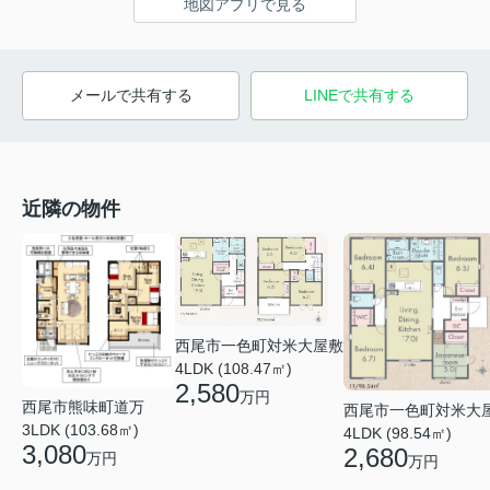
地図アプリで見る
メールで共有する
LINEで共有する
近隣の物件
西尾市一色町対米大屋敷
4LDK (108.47㎡)
2,580
万円
西尾市熊味町道万
西尾市一色町対米大
3LDK (103.68㎡)
4LDK (98.54㎡)
3,080
2,680
万円
万円