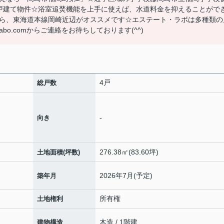
戸建て物件☆浴室追焚機能を上手に使えば、水道料金を抑えることがで
ら、東海道本線岡崎近辺がオススメです☆エステート・ラボは多種類の
labo.comからご連絡をお待ちしております(^^)
4戸
総戸数
-
向き
276.38㎡(83.60坪)
土地面積(坪数)
2026年7月(予定)
築年月
所有権
土地権利
木造 / 1階建
建物構造