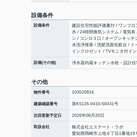
設備条件
設備条件
建設住宅性能評価書付 / ワンフロア 
水 / 24時間換気システム / 電気有
ン / コンロ３口 / オープンキッチ
水洗浄便座 / 洗髪洗面化粧台 / ト
インクロゼット / TVモニタ付イン
設備(その他)
浄水器内蔵キッチン水栓・設計住
その他
103520816
物件番号
第KS126-0410-50431号
建築確認番号
2026年08月20日
次回更新予定日
取扱会社
株式会社エステート・ラボ
愛知県岡崎市上地６丁目1番地19 