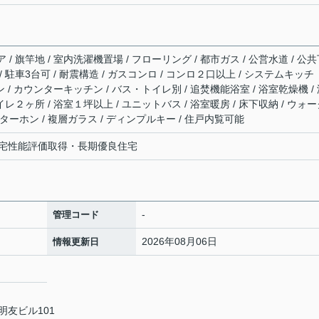
/ 旗竿地 / 室内洗濯機置場 / フローリング / 都市ガス / 公営水道 / 公
 / 駐車3台可 / 耐震構造 / ガスコンロ / コンロ２口以上 / システムキッチ
ン / カウンターキッチン / バス・トイレ別 / 追焚機能浴室 / 浴室乾燥機 /
イレ２ヶ所 / 浴室１坪以上 / ユニットバス / 浴室暖房 / 床下収納 / ウォ
ターホン / 複層ガラス / ディンプルキー / 住戸内覧可能
宅性能評価取得・長期優良住宅
-
管理コード
2026年08月06日
情報更新日
明友ビル101