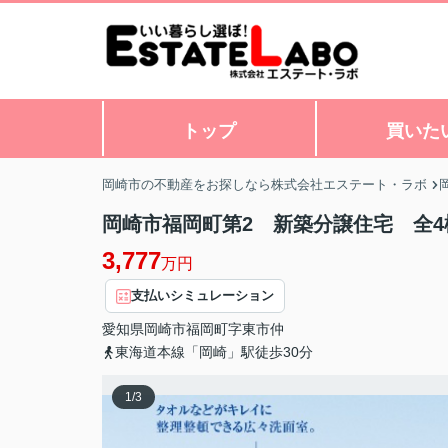
トップ
買いた
岡崎市の不動産をお探しなら株式会社エステート・ラボ
岡崎市福岡町第2 新築分譲住宅 全4
3,777
万円
支払いシミュレーション
愛知県
岡崎市
福岡町
字東市仲
東海道本線「岡崎」駅徒歩30分
1
/
3