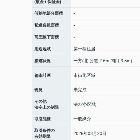
(敷金 / 保証金)
-
傾斜地部分面積
-
私道負担面積
-
高圧線下面積
第一種住居
用途地域
一方(北 公道 2.6m 間口 3.5m)
接道状況
市街化区域
都市計画
未完成
現況
その他
法22条区域
法令上の制限
一般媒介
取引態様
取引条件の
2026年08月20日
有効期限