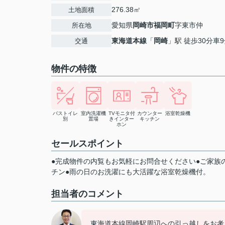
276.38㎡
土地面積
愛知県
岡崎市
福岡町
字東市仲
所在地
東海道本線
「
岡崎
」駅 徒歩30分車
交通
物件の特徴
バストイレ
室内洗濯機
TVモニタ付
カウンター
浴室乾燥機
別
置場
きインター
キッチン
ホン
セールスポイント
●完成物件の内覧もお気軽にお問合せください●ご家族
チン●雨の日のお洗濯にも大活躍な浴室乾燥機付。
担当者のコメント
東海道本線岡崎駅周辺への引っ越しをお考