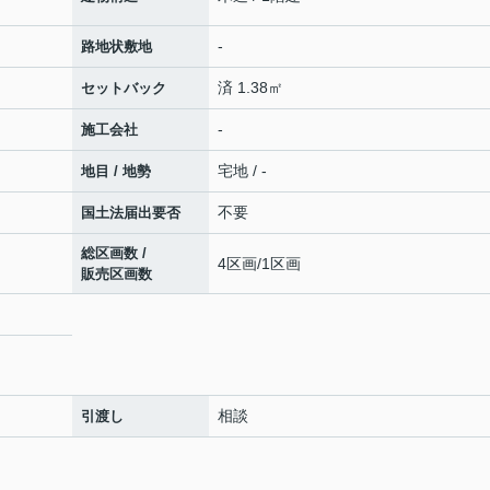
-
路地状敷地
済 1.38㎡
セットバック
-
施工会社
宅地 / -
地目 / 地勢
不要
国土法届出要否
総区画数 /
4区画/1区画
販売区画数
相談
引渡し