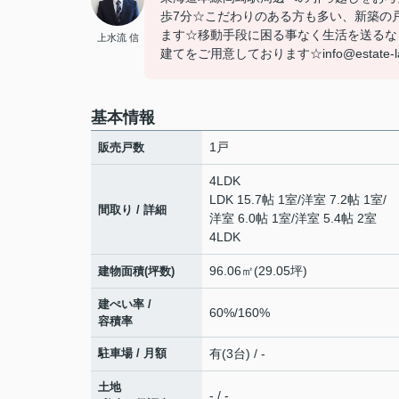
歩7分☆こだわりのある方も多い、新築の
ます☆移動手段に困る事なく生活を送るな
上水流 信
建てをご用意しております☆info@estate-
基本情報
1戸
販売戸数
4LDK
LDK 15.7帖 1室
/
洋室 7.2帖 1室
/
間取り / 詳細
洋室 6.0帖 1室
/
洋室 5.4帖 2室
4LDK
96.06㎡(29.05坪)
建物面積(坪数)
建ぺい率 /
60%/160%
容積率
駐車場 / 月額
有(3台) / -
土地
- / -