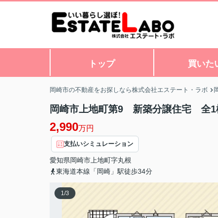
トップ
買いた
岡崎市の不動産をお探しなら株式会社エステート・ラボ
岡崎市上地町第9 新築分譲住宅 全1
2,990
万円
支払いシミュレーション
愛知県
岡崎市
上地町
字丸根
東海道本線「岡崎」駅徒歩34分
1
/
3