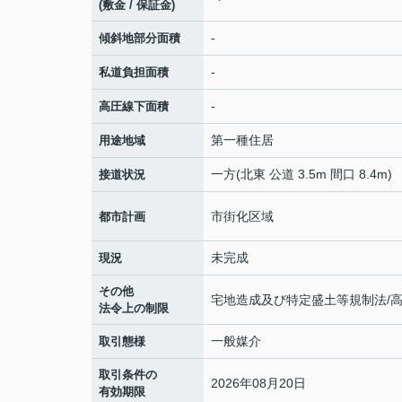
(敷金 / 保証金)
-
傾斜地部分面積
-
私道負担面積
-
高圧線下面積
第一種住居
用途地域
一方(北東 公道 3.5m 間口 8.4m)
接道状況
市街化区域
都市計画
未完成
現況
その他
宅地造成及び特定盛土等規制法/高
法令上の制限
一般媒介
取引態様
取引条件の
2026年08月20日
有効期限