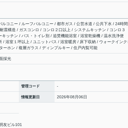
ルコニー / ルーフバルコニー / 都市ガス / 公営水道 / 公共下水 / 24時
/ 耐震構造 / ガスコンロ / コンロ２口以上 / システムキッチン / コンロ３
ーキッチン / バス・トイレ別 / 追焚機能浴室 / 浴室乾燥機 / 温水洗浄便
所 / 浴室１坪以上 / ユニットバス / 浴室暖房 / 床下収納 / ウォークイン
ンターホン / 複層ガラス / ディンプルキー / 住戸内覧可能
面採光
-
管理コード
2026年08月06日
情報更新日
明友ビル101