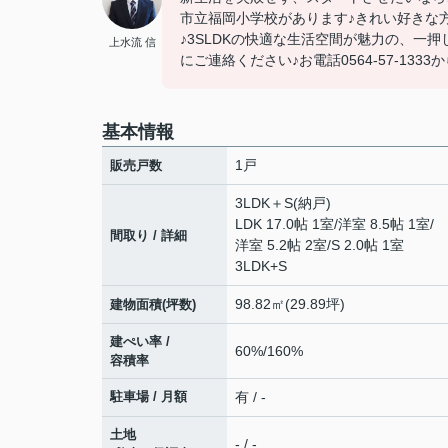
市立福岡小学校があります♪きれい好きな
♪3SLDKの快適な生活空間が魅力の、一
上水流 信
にご連絡ください♪お電話0564-57-1333か
基本情報
1戸
販売戸数
3LDK＋S(納戸)
LDK 17.0帖 1室
/
洋室 8.5帖 1室
/
間取り / 詳細
洋室 5.2帖 2室
/
S 2.0帖 1室
3LDK+S
98.82㎡(29.89坪)
建物面積(坪数)
建ぺい率 /
60%/160%
容積率
駐車場 / 月額
有 / -
土地
- / -