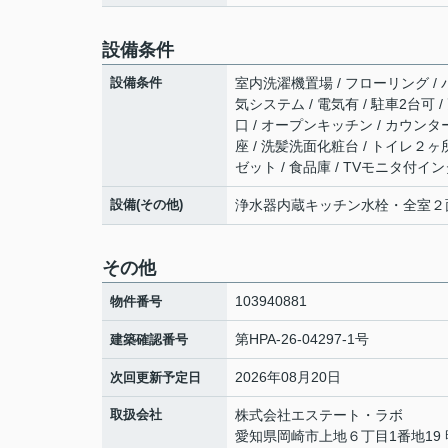
設備条件
設備条件
室内洗濯機置場 / フローリング / バ
気システム / 電気有 / 駐車2台可 
口 / オープンキッチン / カウンタ
座 / 洗髪洗面化粧台 / トイレ２ヶ
ゼット / 食品庫 / TVモニタ付イ
設備(その他)
浄水器内蔵キッチン水栓・全室２
その他
103940881
物件番号
第HPA-26-04297-1号
建築確認番号
2026年08月20日
次回更新予定日
取扱会社
株式会社エステート・ラボ
愛知県岡崎市上地６丁目1番地19 