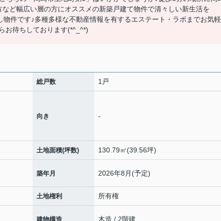
方など幅広い層の方にオススメの新築戸建て物件で清々しい新生活を
押し物件です♪多種多様な不動産情報を有するエステート・ラボまでお気軽
らお待ちしております(*^_^*)
1戸
総戸数
-
向き
130.79㎡(39.56坪)
土地面積(坪数)
2026年8月(予定)
築年月
所有権
土地権利
木造 / 2階建
建物構造