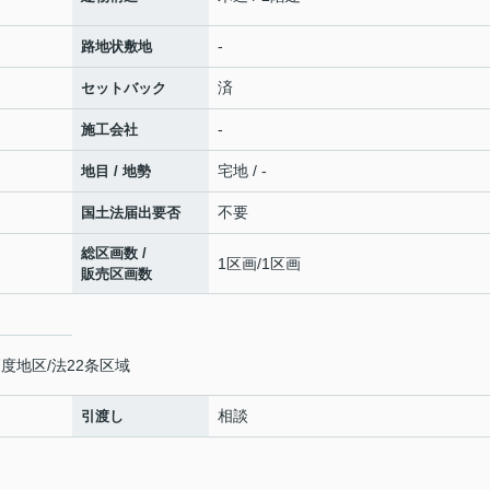
-
路地状敷地
済
セットバック
-
施工会社
宅地 / -
地目 / 地勢
不要
国土法届出要否
総区画数 /
1区画/1区画
販売区画数
度地区/法22条区域
相談
引渡し