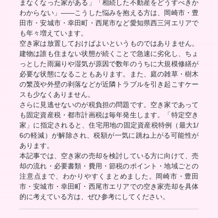
まなくなった家がある」「相続した不動産をどうすべきか
わからない」――こうした悩みを抱える方は、岡崎市・豊
田市・安城市・幸田町・西尾市など愛知県西三河エリアで
も年々増えています。
空き家は放置しておけばよいというものではありません。
建物は誰も住まない状態が続くことで急速に劣化し、ちょ
っとした雨漏りや湿気が原因で数年のうちに大規模修繕が
必要な状態になることもあります。また、庭の雑草・樹木
の繁茂や外壁の剥落などが近隣トラブルを引き起こすケー
スも少なくありません。
さらに見逃せないのが税負担の問題です。空き家であって
も固定資産税・都市計画税は毎年発生します。「特定空き
家」に指定されると、住宅用地の固定資産税特例（最大1/
6の軽減）が解除され、税額が一気に跳ね上がる可能性が
あります。
本記事では、空き家の売却を検討している方に向けて、売
却の流れ・必要書類・費用・節税のポイント・地域ごとの
注意点まで、わかりやすくまとめました。岡崎市・豊田
市・安城市・幸田町・西尾市エリアでの空き家売却を具体
的に考えている方は、ぜひ参考にしてください。