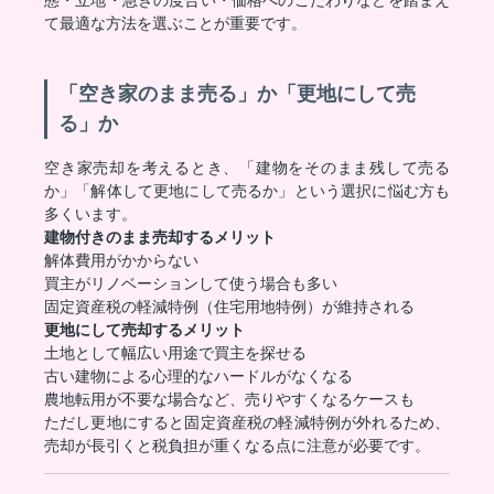
態・立地・急ぎの度合い・価格へのこだわりなどを踏まえ
て最適な方法を選ぶことが重要です。
「空き家のまま売る」か「更地にして売
る」か
空き家売却を考えるとき、「建物をそのまま残して売る
か」「解体して更地にして売るか」という選択に悩む方も
多くいます。
建物付きのまま売却するメリット
解体費用がかからない
買主がリノベーションして使う場合も多い
固定資産税の軽減特例（住宅用地特例）が維持される
更地にして売却するメリット
土地として幅広い用途で買主を探せる
古い建物による心理的なハードルがなくなる
農地転用が不要な場合など、売りやすくなるケースも
ただし更地にすると固定資産税の軽減特例が外れるため、
売却が長引くと税負担が重くなる点に注意が必要です。