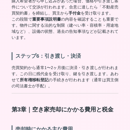
購入希望者から申し込みがあった場合、価格や引き渡し条
件について交渉が行われます。合意に達したら「不動産売
買契約書」を締結し、買主から
手付金
を受け取ります。
この段階で
重要事項説明書
の内容を確認することも重要で
す。物件に関する法的な制限（建ぺい率・容積率・用途地
域など）、設備の状態、過去の告知事項などが記載されて
います。
ステップ6：引き渡し・決済
売買契約から通常1〜2ヶ月後に決済・引き渡しが行われま
す。この日に残代金を受け取り、鍵を引き渡します。あわ
せて
所有権移転登記
の手続きが行われます（通常は買主側
の司法書士が手配）。
第3章｜空き家売却にかかる費用と税金
売却時にかかる主な費用