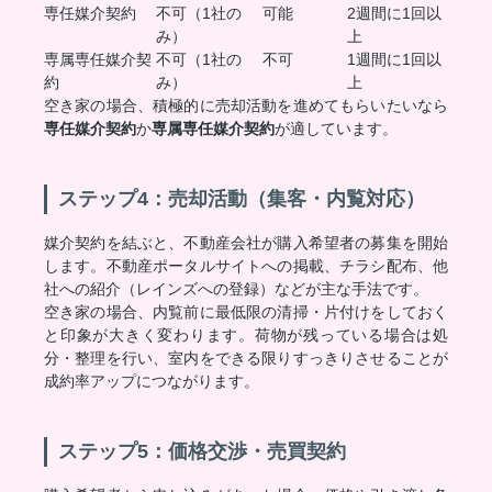
専任媒介契約
不可（1社の
可能
2週間に1回以
み）
上
専属専任媒介契
不可（1社の
不可
1週間に1回以
約
み）
上
空き家の場合、積極的に売却活動を進めてもらいたいなら
専任媒介契約
か
専属専任媒介契約
が適しています。
ステップ4：売却活動（集客・内覧対応）
媒介契約を結ぶと、不動産会社が購入希望者の募集を開始
します。不動産ポータルサイトへの掲載、チラシ配布、他
社への紹介（レインズへの登録）などが主な手法です。
空き家の場合、内覧前に最低限の清掃・片付けをしておく
と印象が大きく変わります。荷物が残っている場合は処
分・整理を行い、室内をできる限りすっきりさせることが
成約率アップにつながります。
ステップ5：価格交渉・売買契約