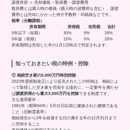
譲渡所得 ＝ 売却価格 − 取得費 − 譲渡費用
取得費とは購入時の価格（購入時の諸費用も含む）、譲渡
費用とは売却にかかった仲介手数料・印紙税などです。
税率（分離課税）
所有期間
所得税
住民税
合計
5年以下（短期）
30%
9%
39%
5年超（長期）
15%
5%
20%
所有期間は売却した年の1月1日時点で判定されます。
知っておきたい税の特例・控除
① 相続空き家の3,000万円特別控除
2023年度税制改正により拡充されたこの特例は、相続によ
って取得した空き家を売却する場合に、一定要件を満たせ
ば
譲渡所得から最大3,000万円を控除
できる制度です。
主な適用要件：
1981年（昭和56年）5月31日以前に建築された建物である
こと（旧耐震基準）
相続発生から3年を経過する日の属する年の12月31日まで
に売却すること