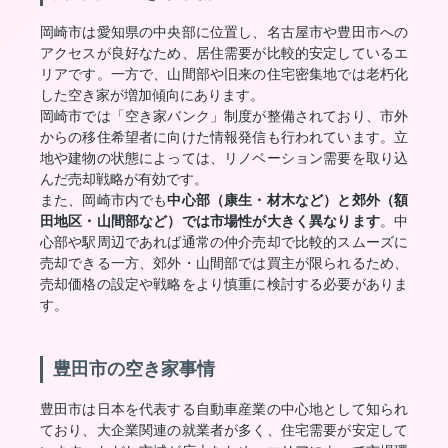
岡崎市は愛知県の中央部に位置し、名古屋市や豊田市への
アクセスが良好なため、居住需要が比較的安定しているエ
リアです。一方で、山間部や旧来の住宅密集地では老朽化
した空き家が増加傾向にあります。
岡崎市では「空き家バンク」制度が整備されており、市外
からの移住希望者に向けた情報発信も行われています。立
地や建物の状態によっては、リノベーション需要を取り込
んだ売却戦略が有効です。
また、岡崎市内でも
中心部（康生・材木など）と郊外（額
田地区・山間部など）では市場性が大きく異なります
。中
心部や駅周辺であれば通常の仲介売却で比較的スムーズに
売却できる一方、郊外・山間部では買主が限られるため、
売却価格の設定や戦略をより慎重に検討する必要がありま
す。
豊田市の空き家事情
豊田市は日本を代表する自動車産業の中心地として知られ
ており、大企業関連の就業者が多く、住宅需要が安定して