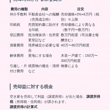
費用の種類
内容
目安
仲介手数料
不動産会社への報酬
売却価格×3%+6万円（税
（売買成立時）
別）※上限
印紙税
売買契約書に貼付す
売却価格により異なる
る印紙
（数千円〜数万円）
登記費用
抵当権抹消・住所変
数万円程度（司法書士報
更登記など
酬含む）
測量費用
境界確定が必要な場
40万〜80万円程度
合
解体費用
更地にする場合
木造一戸建て：150万〜
300万円程度
引越し・片
残置物の撤去・清掃
物量による
付け費用
など
売却益に対する税金
空き家を売却して利益（譲渡所得）が出た場合、
譲渡所得
税
（所得税・住民税）が課されます。
譲渡所得の計算式