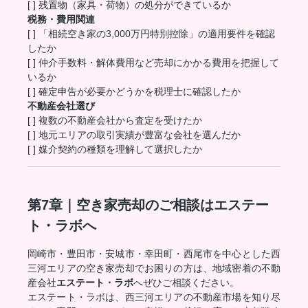
[ ] 残置物（家具・荷物）の処分ができているか
税務・費用関連
[ ] 「相続空き家の3,000万円特別控除」の適用要件を確認
したか
[ ] 仲介手数料・解体費用など売却にかかる費用を把握して
いるか
[ ] 確定申告が必要かどうかを税理士に確認したか
不動産会社選び
[ ] 複数の不動産会社から査定を受けたか
[ ] 地元エリアの取引実績が豊富な会社を選んだか
[ ] 媒介契約の種類を理解して選択したか
第7章｜空き家売却のご相談はエステー
ト・ラボへ
岡崎市・豊田市・安城市・幸田町・西尾市を中心とした西
三河エリアの空き家売却でお困りの方は、地域密着の不動
産会社
エステート・ラボ
へぜひご相談ください。
エステート・ラボは、西三河エリアの不動産市場を知り尽