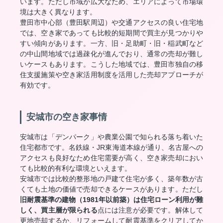
います。ただし市域が広大なため、エリアによって市場環
境は大きく異なります。
豊田市中心部（豊田駅周辺）や交通アクセスの良い住宅地
では、空き家であっても比較的短期間で買主が見つかりや
すい傾向があります。一方、旧・足助町・旧・稲武町など
の中山間地域では過疎化が進んでおり、通常の売却が難し
いケースもあります。こうした地域では、豊田市独自の移
住支援施策や空き家活用制度を活用した売却アプローチが
有効です。
安城市の空き家事情
安城市は「デンパーク」や農業公園で知られる落ち着いた
住宅都市です。名鉄線・JR東海道本線が通り、名古屋への
アクセスも良好なため住宅需要が高く、空き家売却におい
ても比較的有利な環境といえます。
安城市では比較的整形地の戸建て住宅が多く、築年数が古
くても土地の価値で売却できるケースがあります。ただし
旧耐震基準の建物（1981年以前築）は住宅ローン利用が難
しく、買主層が限られる
点には注意が必要です。解体して
更地売却するか、リフォームして耐震基準をクリアしてか