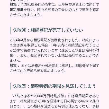
対策：
売却活動を始める前に、土地家屋調査士に依頼して
確定測量
を行い、隣地所有者の立会いのもとで境界を確定
させておきましょう。
失敗④：相続登記が完了していない
2024年4月から相続登記が義務化されました。相続によっ
て空き家を取得した場合、3年以内に相続登記を行うこと
が法律で義務付けられています（違反した場合は過料の対
象）。また、登記されていない土地は売却することができ
ません。
対策：
まずは法務局や司法書士に相談し、相続登記を完了
させてから売却活動を進めましょう。
失敗⑤：節税特例の期限を見逃してしまう
「相続空き家の3,000万円特別控除」には適用期限があり
ます（相続発生から3年を経過する日の属する年の12月31
日まで）。この期限を過ぎると特例が使えなくなり、多額