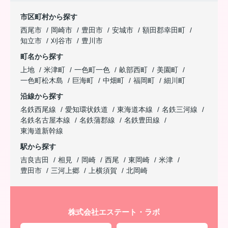
市区町村から探す
西尾市
岡崎市
豊田市
安城市
額田郡幸田町
知立市
刈谷市
豊川市
町名から探す
上地
米津町
一色町一色
畝部西町
美園町
一色町松木島
巨海町
中畑町
福岡町
細川町
沿線から探す
名鉄西尾線
愛知環状鉄道
東海道本線
名鉄三河線
名鉄名古屋本線
名鉄蒲郡線
名鉄豊田線
東海道新幹線
駅から探す
吉良吉田
相見
岡崎
西尾
東岡崎
米津
豊田市
三河上郷
上横須賀
北岡崎
株式会社エステート・ラボ