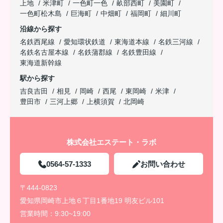
上地
米津町
一色町一色
畝部西町
美園町
一色町松木島
巨海町
中畑町
福岡町
細川町
沿線から探す
名鉄西尾線
愛知環状鉄道
東海道本線
名鉄三河線
名鉄名古屋本線
名鉄蒲郡線
名鉄豊田線
東海道新幹線
駅から探す
吉良吉田
相見
岡崎
西尾
東岡崎
米津
豊田市
三河上郷
上横須賀
北岡崎
株式会社エステート・ラボ
0564-57-1333
お問い合わせ
〒444-0823
愛知県岡崎市上地６丁目1番地19 明友ビル101
営業時間：
9:30~19:00