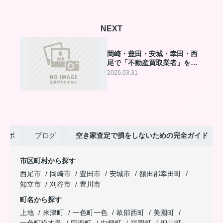
NEXT
岡崎・豊田・安城・幸田・西
尾で「不動産買取業者」を選
ぶ決定版ガイド｜早期現金化
2026.03.31
の秘訣
・ラボ
ブログ
空き家査定で損をしないための完全ガイド
市区町村から探す
西尾市
岡崎市
豊田市
安城市
額田郡幸田町
知立市
刈谷市
豊川市
町名から探す
上地
米津町
一色町一色
畝部西町
美園町
一色町松木島
巨海町
中畑町
福岡町
細川町