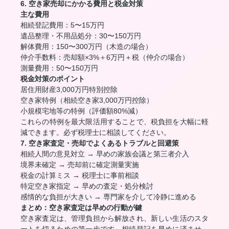
6. 空き家売却にかかる費用と税金対策
主な費用
相続登記費用：5〜15万円
遺品整理・不用品処分：30〜150万円
解体費用：150〜300万円（木造の場合）
仲介手数料：売却額×3%＋6万円＋税（仲介の場合）
測量費用：50〜150万円
税金対策のポイント
居住用財産3,000万円特別控除
空き家特例（相続空き家3,000万円控除）
小規模宅地等の特例（評価額80%減）
これらの特例を最大限活用することで、税負担を大幅に軽
減できます。必ず税理士に相談してください。
7. 空き家査定・売却でよくあるトラブルと回避策
相続人間の意見対立 → 早めの家族会議と第三者介入
境界未確定 → 売却前に確定測量実施
税金の計算ミス → 税理士に事前相談
特定空き家指定 → 早めの査定・処分検討
感情的な負担が大きい → 専門家を介して冷静に進める
まとめ：空き家査定は早めの行動が鍵
空き家査定は、管理負担から解放され、新しい生活のスタ