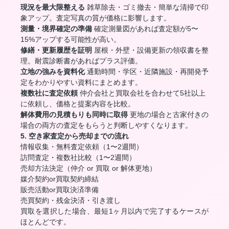
現況を最大限整える
雑草除去・ゴミ撤去・簡単な清掃で印
象アップ。査定写真の質が価格に影響します。
測量・境界確定の準備
確定測量図があれば査定額が5〜
15%アップする可能性が高い。
修繕・更新履歴を証明
屋根・外壁・設備更新の領収書を整
理。耐震診断書があればプラス評価。
立地の強みを資料化
通勤時間・学区・近隣施設・再開発予
定をわかりやすい資料にまとめます。
複数社に査定依頼
仲介会社と買取会社を合わせて5社以上
に依頼し、価格と提案内容を比較。
解体費用の見積もりも同時に取得
更地の場合と古家付きの
場合の両方の査定をもらうと判断しやすくなります。
5. 空き家査定から売却までの流れ
情報収集・無料査定依頼（1〜2週間）
訪問査定・複数社比較（1〜2週間）
売却方法決定（仲介 or 買取 or 解体更地）
媒介契約or買取契約締結
販売活動or買取決済準備
売買契約・残金決済・引き渡し
買取を選択した場合、最短1ヶ月以内で完了するケースが
ほとんどです。