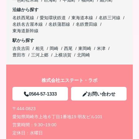
沿線から探す
名鉄西尾線
愛知環状鉄道
東海道本線
名鉄三河線
名鉄名古屋本線
名鉄蒲郡線
名鉄豊田線
東海道新幹線
駅から探す
吉良吉田
相見
岡崎
西尾
東岡崎
米津
豊田市
三河上郷
上横須賀
北岡崎
株式会社エステート・ラボ
0564-57-1333
お問い合わせ
〒444-0823
愛知県岡崎市上地６丁目1番地19 明友ビル101
営業時間：
9:30~19:00
定休日：
水曜日