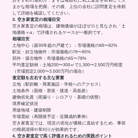
おすすめの進め方：まずは複数社に机上査定を依頼して大
まかな相場を把握。その後、上位の会社に訪問査定を依頼
して詳細を確認してください。
3. 空き家査定の相場目安
空き家査定の相場は、建物価値がほぼゼロと見なされ「土
地価格＋α」で評価されるケースが一般的です。
相場目安
土地中心（築30年超の戸建て）：市場価格の68〜82%
駅近・好立地物件：市場価格の78〜85%
郊外・築古物件：市場価格の65〜78%
平均査定額例：土地200〜300㎡で1,300〜2,500万円程度
（市場想定2,000〜3,500万円の場合）
査定額を左右する主な要素
立地（駅距離・商業施設・学校へのアクセス）
土地条件（面積・形状・接道・高低差）
建物劣化度（雨漏り・シロアリ・基礎の状態）
境界確定状況
用途地域・建築制限
市場需給（再開発予定・近隣成約事例）
空き家査定では、現況の劣化が価格に直結するため、事前
の簡易清掃や草刈りが効果的です。
4. 空き家査定で高く評価されるための実践ポイント