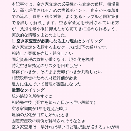
本記事では、空き家査定の必要性から査定の種類、相場目
安、高く評価されるための実践ポイント、査定から売却ま
での流れ、費用・税金対策、よくあるトラブルと回避策ま
でを詳しく解説します。空き家査定を検討されている方
が、負担を最小限に抑えながら前向きに進められるよう、
実践的な情報をまとめました。
1. 空き家査定が必要になる主な理由とタイミング
空き家査定を依頼する主なケースは以下の通りです。
相続した実家を売却・処分したい
固定資産税の負担が重くなり、現金化を検討
特定空き家指定のリスクを回避したい
解体すべきか、そのまま売却すべきか判断したい
相続税申告のための財産評価が必要
遠方に住んでいて管理が困難になった
最適なタイミング
親の施設入所後すぐに
相続発生後（死亡を知った日から早い段階で）
空き家期間が1年を超えた時点
建物の劣化が目立ち始めたとき
固定資産税の特例が解除されそうなとき
空き家査定は「早ければ早いほど選択肢が増える」のが特