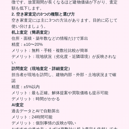
徴です。放置期間が長くなるほど建物価値が下がり、査定
額も低下します。
2. 空き家査定の3つの種類と選び方
空き家査定には主に3つの方法があります。目的に応じて
使い分けましょう。
机上査定（簡易査定）
住所・面積・築年数などの情報だけで算出
精度：±10〜20%
メリット：無料・手軽・複数社比較が簡単
デメリット：現地状況（劣化度・近隣環境）が反映されな
い
訪問査定（現地査定・詳細査定）
担当者が現地を訪問し、建物内部・外部・土地状況まで確
認
精度：±5%以内
メリット：最も正確。解体提案や買取価格も提示可能
デメリット：時間がかかる
AI査定
過去データとAIで自動算出
メリット：24時間可能
デメリット：個別事情の反映が弱い