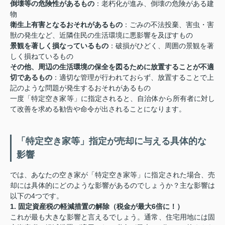
倒壊等の危険性があるもの
：老朽化が進み、倒壊の危険がある建
物
衛生上有害となるおそれがあるもの
：ごみの不法投棄、害虫・害
獣の発生など、近隣住民の生活環境に悪影響を及ぼすもの
景観を著しく損なっているもの
：破損がひどく、周囲の景観を著
しく損ねているもの
その他、周辺の生活環境の保全を図るために放置することが不適
切であるもの
：適切な管理が行われておらず、放置することで上
記のような問題が発生するおそれがあるもの
一度「特定空き家等」に指定されると、自治体から所有者に対し
て改善を求める勧告や命令が出されることになります。
「特定空き家等」指定が売却に与える具体的な
影響
では、あなたの空き家が「特定空き家等」に指定された場合、売
却には具体的にどのような影響があるのでしょうか？主な影響は
以下の4つです。
1. 固定資産税の軽減措置の解除（税金が最大6倍に！）
これが最も大きな影響と言えるでしょう。通常、住宅用地には固