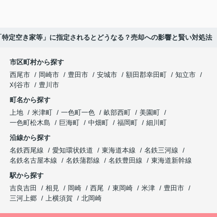
「特定空き家等」に指定されるとどうなる？売却への影響と賢い対処法
市区町村から探す
西尾市
岡崎市
豊田市
安城市
額田郡幸田町
知立市
刈谷市
豊川市
町名から探す
上地
米津町
一色町一色
畝部西町
美園町
一色町松木島
巨海町
中畑町
福岡町
細川町
沿線から探す
名鉄西尾線
愛知環状鉄道
東海道本線
名鉄三河線
名鉄名古屋本線
名鉄蒲郡線
名鉄豊田線
東海道新幹線
駅から探す
吉良吉田
相見
岡崎
西尾
東岡崎
米津
豊田市
三河上郷
上横須賀
北岡崎