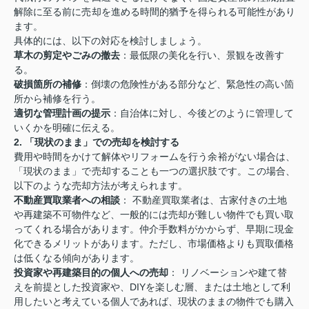
解除に至る前に売却を進める時間的猶予を得られる可能性があり
ます。
具体的には、以下の対応を検討しましょう。
草木の剪定やごみの撤去
：最低限の美化を行い、景観を改善す
る。
破損箇所の補修
：倒壊の危険性がある部分など、緊急性の高い箇
所から補修を行う。
適切な管理計画の提示
：自治体に対し、今後どのように管理して
いくかを明確に伝える。
2. 「現状のまま」での売却を検討する
費用や時間をかけて解体やリフォームを行う余裕がない場合は、
「現状のまま」で売却することも一つの選択肢です。この場合、
以下のような売却方法が考えられます。
不動産買取業者への相談
： 不動産買取業者は、古家付きの土地
や再建築不可物件など、一般的には売却が難しい物件でも買い取
ってくれる場合があります。仲介手数料がかからず、早期に現金
化できるメリットがあります。ただし、市場価格よりも買取価格
は低くなる傾向があります。
投資家や再建築目的の個人への売却
： リノベーションや建て替
えを前提とした投資家や、DIYを楽しむ層、または土地として利
用したいと考えている個人であれば、現状のままの物件でも購入