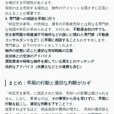
を検討する可能性があります。
現状のまま売却する場合は、物件のデメリットを隠さずに正直に
伝えることが重要です。
3. 専門家への相談を早期に行う
「特定空き家等」の売却は、通常の不動産売却とは異なる専門的
な知識や対応が求められます。そのため、
不動産会社の中でも、
空き家問題や再建築不可物件などの扱いに慣れた専門家（不動産
コンサルタントなど）に早期に相談すること
をおすすめします。
専門家は、以下のサポートをしてくれます。
物件の状態に応じた適切な売却戦略の立案
自治体との交渉のアドバイス
買取業者や特殊な物件を探している買主とのマッチング
法的なアドバイス（弁護士などとの連携も含む）
まとめ：早期の行動と適切な判断がカギ
「特定空き家等」に指定された場合、売却への影響は避けられま
せん。しかし、重要なのは、
その事実から目を背けずに、早期に
行動を起こし、適切な判断を下すこと
です。
放置すればするほど、税金負担や費用が増大し、売却の選択肢も