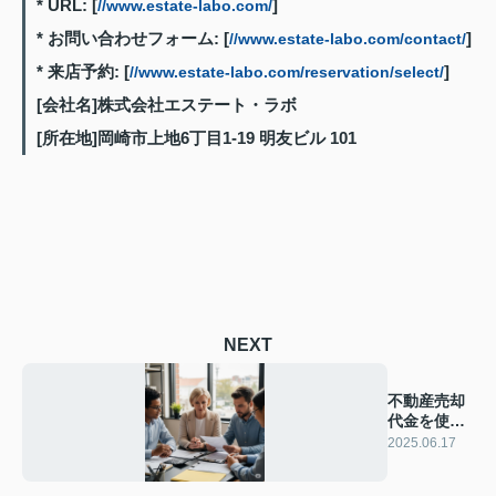
* URL: [
]
//www.estate-labo.com/
* お問い合わせフォーム: [
]
//www.estate-labo.com/contact/
* 来店予約: [
]
//www.estate-labo.com/reservation/select/
[会社名]株式会社エステート・ラボ
[所在地]岡崎市上地6丁目1-19 明友ビル 101
NEXT
不動産売却
代金を使っ
た賢い節税
2025.06.17
対策