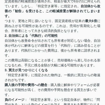
定資産税の軽減措置が適用され、税金が最大で6分の1に抑えられ
ています。しかし、「特定空き家等」に指定され、
自治体から改
善の「勧告」を受けると、この軽減措置が解除されてしまいま
す。
つまり、更地と同じ扱いとなり、固定資産税が従来の
最大6倍
に
跳ね上がる可能性があるのです。これは、売却が長期化した場
合、所有者にとって大きな経済的負担となります。
2. 自治体による「代執行」の可能性
自治体から改善命令が出されても所有者が対応しない場合、自治
体が代わりに解体などの措置を行う「代執行」に踏み切ることが
あります。代執行にかかった費用は、後から所有者に請求されま
す。
この費用は高額になることが多く、売却価格から差し引かれる形
になるため、手元に残る金額が大幅に減る可能性があります。
3. 買主が見つかりにくくなる
「特定空き家等」に指定された物件は、一般的に買主からの敬遠
されがちです。
購入後の手間や費用への懸念
：購入後に解体やリフォームが必要
になる可能性が高く、その費用や手間を懸念する買主が多いで
す。
負のイメージ
：「特定空き家等」という指定自体が、物件に「問
題がある」という負のイメージを与え、敬遠される要因になりま