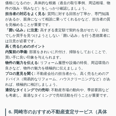
価格になるのか、具体的な根拠（過去の取引事例、周辺相場、物
件の強み・弱みなど）をしっかり確認しましょう。
担当者の対応をよく見る:
質問に対する回答が丁寧か、専門知識
があるか、親身になって相談に乗ってくれるかなど、担当者の質
を見極めることが重要です。
「囲い込み」に注意:
高すぎる査定額で契約を急がせたり、自社
でしか買手を見つけようとしない「囲い込み」を行う悪徳業者に
は注意が必要です。
高く売るためのポイント
内覧前の準備:
部屋をきれいに片付け、掃除をしておくことで、
買い手に良い印象を与えられます。
物件の魅力を伝える:
リフォーム履歴や設備の特長、周辺環境の
良さなど、物件の魅力を積極的に伝えましょう。
プロの意見を聞く:
不動産会社の担当者から、高く売るためのア
ドバイス（簡易的なリフォーム、ハウスクリーニングなど）があ
れば、積極的に検討しましょう。
適切なタイミングでの売却:
不動産市場の動向や、季節要因など
も考慮し、最適なタイミングで売却活動を行うことが重要です。
6. 岡崎市のおすすめ不動産査定サービス（具体