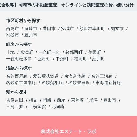
完全攻略】岡崎市の不動産査定、オンラインと訪問査定の賢い使い分け
市区町村から探す
西尾市
岡崎市
豊田市
安城市
額田郡幸田町
知立市
刈谷市
豊川市
町名から探す
上地
米津町
一色町一色
畝部西町
美園町
一色町松木島
巨海町
中畑町
福岡町
細川町
沿線から探す
名鉄西尾線
愛知環状鉄道
東海道本線
名鉄三河線
名鉄名古屋本線
名鉄蒲郡線
名鉄豊田線
東海道新幹線
駅から探す
吉良吉田
相見
岡崎
西尾
東岡崎
米津
豊田市
三河上郷
上横須賀
北岡崎
株式会社エステート・ラボ