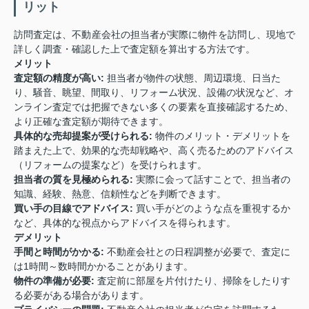
リット
訪問査定は、不動産会社の担当者が実際に物件を訪問し、現地で
詳しく調査・確認した上で査定額を算出する方法です。
メリット
査定額の精度が高い:
担当者が物件の状態、周辺環境、日当た
り、騒音、眺望、間取り、リフォーム状況、設備の状況など、オ
ンライン査定では把握できない多くの要素を直接確認するため、
より正確な査定額が期待できます。
具体的な売却提案が受けられる:
物件のメリット・デメリットを
踏まえた上で、効果的な売却戦略や、高く売るためのアドバイス
（リフォームの提案など）を受けられます。
担当者の質を見極められる:
実際に会って話すことで、担当者の
知識、経験、熱意、信頼性などを判断できます。
買い手の目線でアドバイス:
買い手がどのような点を重視するか
など、具体的な視点からアドバイスを得られます。
デメリット
手間と時間がかかる:
不動産会社との日程調整が必要で、査定に
は1時間～数時間かかることがあります。
物件の準備が必要:
査定前に部屋を片付けたり、掃除をしたりす
る必要がある場合があります。