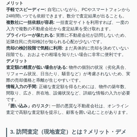
メリット
手軽でスピーディー:
自宅にいながら、PCやスマートフォンから
24時間いつでも依頼できます。数分で査定結果が出ることも。
複数社に一括依頼が容易:
一括査定サイトを利用すれば、一度の
入力で複数の不動産会社から査定結果を受け取れます。
プライバシーが保たれる:
実際に不動産会社が訪問しないため、
近隣住民に売却検討が知られる心配が少ないです。
売却の検討段階で気軽に利用:
まだ具体的に売却を決めていない
段階でも、おおよその相場を知りたい場合に非常に便利です。
デメリット
査定額の精度が低い場合がある:
物件の個別の状況（劣化具合、
リフォーム状況、日当たり、騒音など）が考慮されないため、実
際の売却価格と乖離が生じやすいです。
情報入力の手間:
正確な査定額を得るためには、物件の築年数、
間取り、広さ、所在地、設備状況など、詳細な情報の入力が必要
です。
「囲い込み」のリスク:
一部の悪質な不動産会社は、オンライン
査定で高額な査定額を提示し、顧客を囲い込むことがあります。
3. 訪問査定（現地査定）とは？メリット・デメ