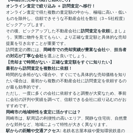
オンライン査定で絞り込み ＋ 訪問査定へ移行！
オンライン査定で得た複数の査定額の中から、極端に高い・低い
ものを除外し、信頼できそうな不動産会社を数社（3～5社程度）
ピックアップします。
その後、ピックアップした不動産会社に
訪問査定を依頼
しましょ
う。実際に物件を見てもらい、より正確な査定額と具体的な売却
提案を引き出すことが重要です。
訪問査定の際には、
岡崎市での売却実績が豊富な会社
や、
担当者
の対応が丁寧な会社
を選ぶと良いでしょう。
【売却まで時間がない・正確な査定額をすぐに知りたい】
最初から訪問査定を複数社に依頼！
時間的な余裕がない場合や、すぐにでも具体的な売却価格を知り
たい場合は、最初から複数の不動産会社に訪問査定を依頼するの
が最も効率的です。
ただし、一度に多くの会社に依頼すると調整が大変なため、事前
に会社の評判や実績を調べて、信頼できる会社に絞り込むのがお
すすめです。
岡崎市の地域特性を査定に活かすには？
岡崎市は、駅周辺の利便性の高いエリア、閑静な住宅街、自然豊
かな郊外など、地域によって特性が大きく異なります。
駅からの距離や交通アクセス:
名鉄名古屋本線や愛知環状鉄道の