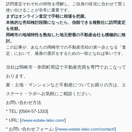
訪問査定それぞれの特性を理解し、ご自身の状況に合わせて賢く
使い分けることが非常に重要です。
まずはオンライン査定で手軽に相場を把握。
本格的な売却検討段階になったら、信頼できる複数社に訪問査定
を依頼。
岡崎市の地域特性を熟知した地元密着の不動産会社も積極的に検
討。
この記事が、あなたの岡崎市での不動産売却の第一歩となる「査
定」において、最善の選択をするための一助となれば幸いです。
当社は岡崎市・幸田町周辺で不動産売買を専門でおこなって
おります。
家・土地・マンションなど不動産についてお困りの方は、エ
ステート・ラボへお気軽にご相談ください。
お問い合わせ方法
* TEL: [0564-57-1333]
* URL: [
]
//www.estate-labo.com/
* お問い合わせフォーム: [
]
//www.estate-labo.com/contact/