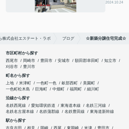
成☆
2024.10.24
ら株式会社エステート・ラボ
ブログ
☆新築分譲住宅完成☆
市区町村から探す
西尾市
岡崎市
豊田市
安城市
額田郡幸田町
知立市
刈谷市
豊川市
町名から探す
上地
米津町
一色町一色
畝部西町
美園町
一色町松木島
巨海町
中畑町
福岡町
細川町
沿線から探す
名鉄西尾線
愛知環状鉄道
東海道本線
名鉄三河線
名鉄名古屋本線
名鉄蒲郡線
名鉄豊田線
東海道新幹線
駅から探す
吉良吉田
相見
岡崎
西尾
東岡崎
米津
豊田市