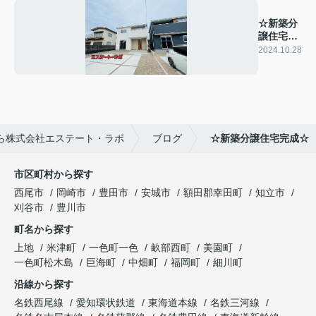
☆新築分
譲住宅完
成☆
2024.10.28
ら株式会社エステート・ラボ
ブログ
☆新築分譲住宅完成☆
市区町村から探す
西尾市
岡崎市
豊田市
安城市
額田郡幸田町
知立市
刈谷市
豊川市
町名から探す
上地
米津町
一色町一色
畝部西町
美園町
一色町松木島
巨海町
中畑町
福岡町
細川町
沿線から探す
名鉄西尾線
愛知環状鉄道
東海道本線
名鉄三河線