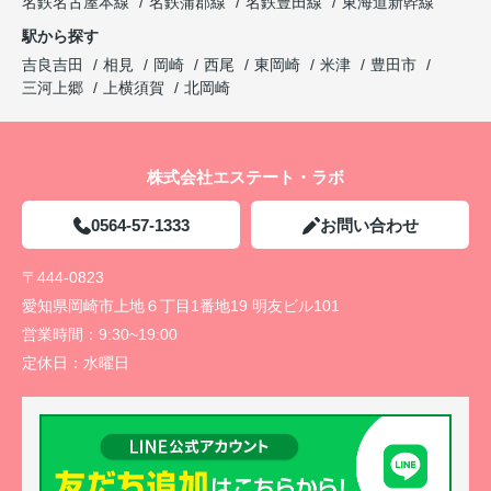
名鉄名古屋本線
名鉄蒲郡線
名鉄豊田線
東海道新幹線
駅から探す
吉良吉田
相見
岡崎
西尾
東岡崎
米津
豊田市
三河上郷
上横須賀
北岡崎
株式会社エステート・ラボ
0564-57-1333
お問い合わせ
〒444-0823
愛知県岡崎市上地６丁目1番地19 明友ビル101
営業時間：
9:30~19:00
定休日：
水曜日