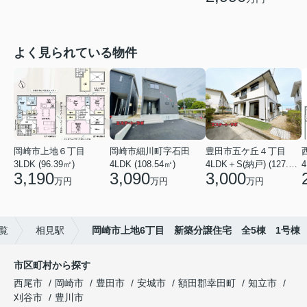
よく見られている物件
岡崎市上地６丁目
岡崎市細川町字石田
豊田市五ケ丘４丁目
3LDK (96.39㎡)
4LDK (108.54㎡)
4LDK＋S(納戸) (127.88㎡)
4
3,190
3,090
3,000
万円
万円
万円
覧
相見駅
岡崎市上地6丁目 新築分譲住宅 全5棟 1号棟
市区町村から探す
西尾市
岡崎市
豊田市
安城市
額田郡幸田町
知立市
刈谷市
豊川市