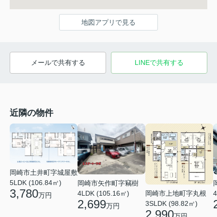
地図アプリで見る
メールで共有する
LINEで共有する
近隣の物件
岡崎市土井町字城屋敷
5LDK (106.84㎡)
岡崎市矢作町字竊樹
3,780
岡崎市上地町字丸根
4LDK (105.16㎡)
4
万円
2,699
3SLDK (98.82㎡)
万円
2,990
万円