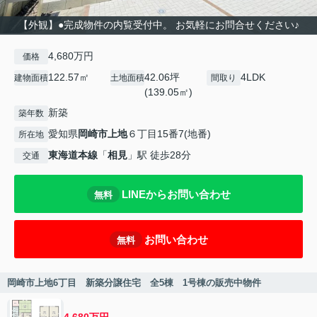
【外観】●完成物件の内覧受付中。 お気軽にお問合せください♪
4,680万円
価格
122.57㎡
42.06坪
4LDK
建物面積
土地面積
間取り
(139.05㎡)
新築
築年数
愛知県
岡崎市
上地
６丁目15番7(地番)
所在地
東海道本線
「
相見
」駅 徒歩28分
交通
LINEからお問い合わせ
無料
お問い合わせ
無料
岡崎市上地6丁目 新築分譲住宅 全5棟 1号棟の販売中物件
4,680万円