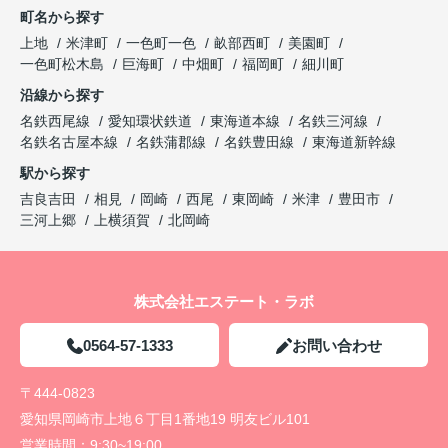
町名から探す
上地
米津町
一色町一色
畝部西町
美園町
一色町松木島
巨海町
中畑町
福岡町
細川町
沿線から探す
名鉄西尾線
愛知環状鉄道
東海道本線
名鉄三河線
名鉄名古屋本線
名鉄蒲郡線
名鉄豊田線
東海道新幹線
駅から探す
吉良吉田
相見
岡崎
西尾
東岡崎
米津
豊田市
三河上郷
上横須賀
北岡崎
株式会社エステート・ラボ
0564-57-1333
お問い合わせ
〒444-0823
愛知県岡崎市上地６丁目1番地19 明友ビル101
営業時間：
9:30~19:00