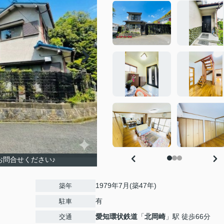
お問合せください♪
1979年7月(築47年)
築年
有
駐車
愛知環状鉄道
「
北岡崎
」駅 徒歩66分
交通