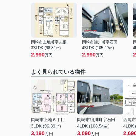
岡崎市上地町字丸根
岡崎市細川町字石田
3SLDK (98.82㎡)
4SLDK (105.29㎡)
4
2,990
2,990
2
万円
万円
よく見られている物件
岡崎市上地６丁目
岡崎市細川町字石田
西尾市
3LDK (96.39㎡)
4LDK (108.54㎡)
4LDK 
3,190
3,090
2,69
万円
万円