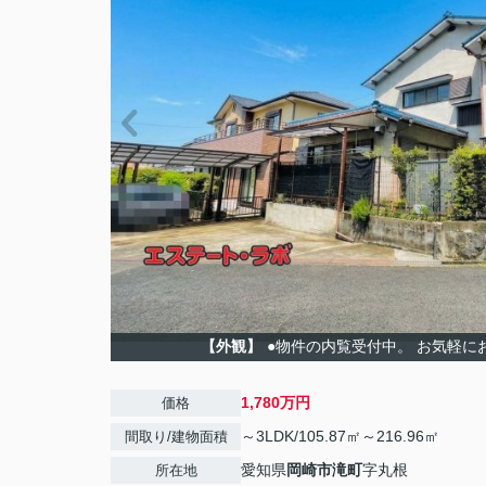
【外観】
●物件の内覧受付中。 お気軽に
1,780万円
価格
～3LDK/105.87㎡～216.96㎡
間取り/建物面積
愛知県
岡崎市
滝町
字丸根
所在地