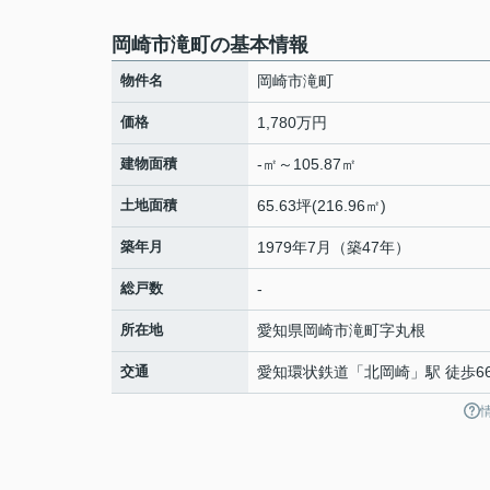
岡崎市滝町の基本情報
物件名
岡崎市滝町
価格
1,780万円
建物面積
-㎡～105.87㎡
土地面積
65.63坪(216.96㎡)
築年月
1979年7月（築47年）
総戸数
-
所在地
愛知県
岡崎市
滝町
字丸根
交通
愛知環状鉄道
「
北岡崎
」駅 徒歩6