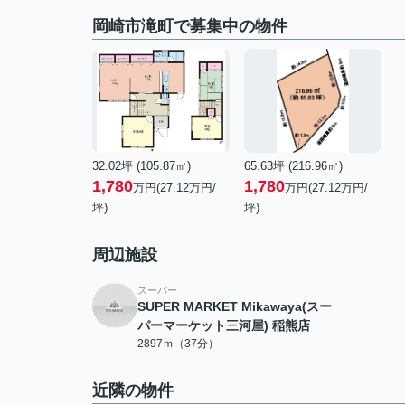
岡崎市滝町で募集中の物件
32.02坪 (105.87㎡)
65.63坪 (216.96㎡)
1,780
1,780
万円(27.12万円/
万円(27.12万円/
坪)
坪)
周辺施設
スーパー
SUPER MARKET Mikawaya(スー
パーマーケット三河屋) 稲熊店
2897ｍ（37分）
近隣の物件