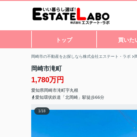
トップ
買いた
岡崎市の不動産をお探しなら株式会社エステート・ラボ
岡崎市滝町
1,780万円
愛知県
岡崎市
滝町
字丸根
愛知環状鉄道「北岡崎」駅徒歩66分
1
/
18