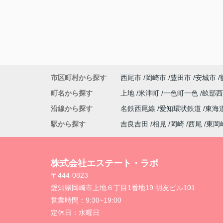
市区町村から探す
西尾市
岡崎市
豊田市
安城市
町名から探す
上地
米津町
一色町一色
畝部
沿線から探す
名鉄西尾線
愛知環状鉄道
東海
駅から探す
吉良吉田
相見
岡崎
西尾
東岡
株式会社エステート・ラボ
〒444-0823
愛知県岡崎市上地６丁目1番地19 明友ビル101
営業時間：
9:30~19:00
定休日：
水曜日