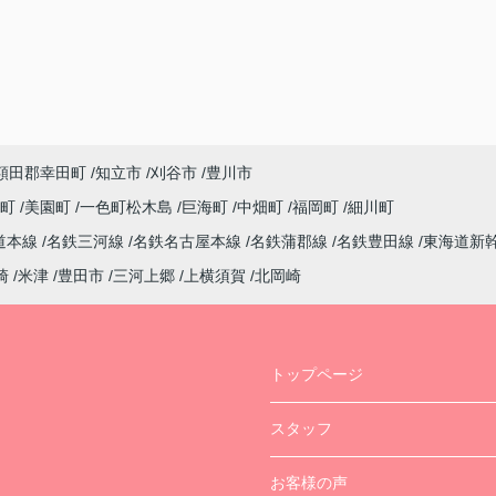
額田郡幸田町
知立市
刈谷市
豊川市
西町
美園町
一色町松木島
巨海町
中畑町
福岡町
細川町
道本線
名鉄三河線
名鉄名古屋本線
名鉄蒲郡線
名鉄豊田線
東海道新
崎
米津
豊田市
三河上郷
上横須賀
北岡崎
トップページ
スタッフ
お客様の声