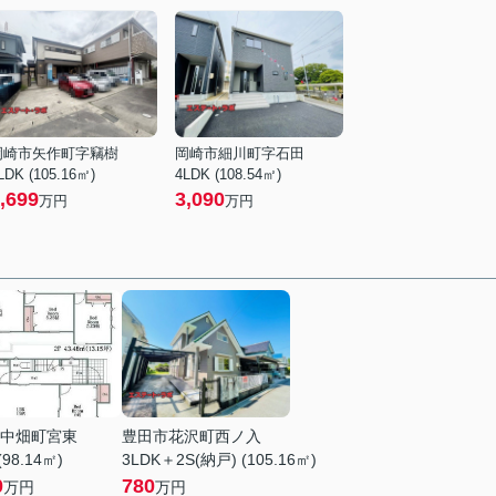
岡崎市矢作町字竊樹
岡崎市細川町字石田
LDK (105.16㎡)
4LDK (108.54㎡)
,699
3,090
万円
万円
中畑町宮東
豊田市花沢町西ノ入
(98.14㎡)
3LDK＋2S(納戸) (105.16㎡)
0
780
万円
万円