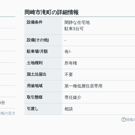
岡崎市滝町の詳細情報
設備条件
閑静な住宅地
駐車3台可
設備(その他)
-
駐車場/月額
有/-
土地権利
所有権
国土法届出
不要
用途地域
第一種低層住居専用
取引態様
専任媒介
6分
引渡し
相談
情報の見方
情報