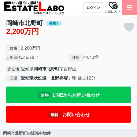
0
ログイン
お気に入り
岡崎市北野町
募集1
2,200万円
2,200万円
価格
146.78㎡
44.40坪
土地面積
坪数
愛知県
岡崎市
北野町
字西野山
所在地
愛知環状鉄道
「
北野桝塚
」駅 徒歩12分
交通
LINEからお問い合わせ
無料
お問い合わせ
無料
岡崎市北野町の販売中物件