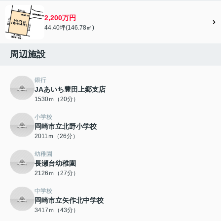
2,200万円
44.40坪(146.78㎡)
周辺施設
銀行
JAあいち豊田上郷支店
1530ｍ（20分）
小学校
岡崎市立北野小学校
2011ｍ（26分）
幼稚園
長瀬台幼稚園
2126ｍ（27分）
中学校
岡崎市立矢作北中学校
3417ｍ（43分）