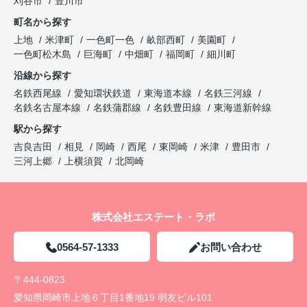
刈谷市
豊川市
町名から探す
上地
米津町
一色町一色
畝部西町
美園町
一色町松木島
巨海町
中畑町
福岡町
細川町
沿線から探す
名鉄西尾線
愛知環状鉄道
東海道本線
名鉄三河線
名鉄名古屋本線
名鉄蒲郡線
名鉄豊田線
東海道新幹線
駅から探す
吉良吉田
相見
岡崎
西尾
東岡崎
米津
豊田市
三河上郷
上横須賀
北岡崎
株式会社エステート・ラボ
0564-57-1333
お問い合わせ
〒444-0823
愛知県岡崎市上地６丁目1番地19 明友ビル101