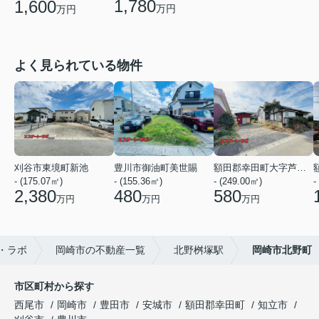
1,780
1,600
万円
万円
よく見られている物件
刈谷市東境町新池
豊川市御油町美世賜
額田郡幸田町大字芦谷字狭間
- (175.07㎡)
- (155.36㎡)
- (249.00㎡)
-
2,380
480
580
万円
万円
万円
・ラボ
岡崎市の不動産一覧
北野桝塚駅
岡崎市北野町
市区町村から探す
西尾市
岡崎市
豊田市
安城市
額田郡幸田町
知立市