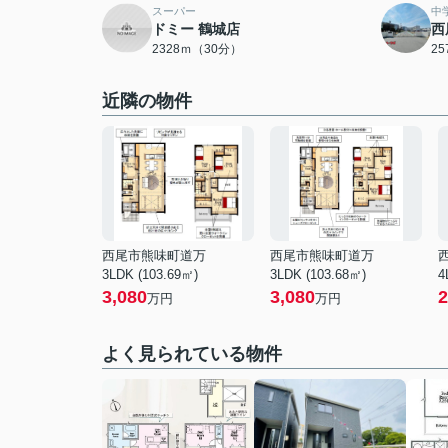
スーパー
中
ドミー 鶴城店
西
2328ｍ（30分）
2
近隣の物件
西尾市熊味町道万
西尾市熊味町道万
3LDK (103.69㎡)
3LDK (103.68㎡)
4
3,080
3,080
2
万円
万円
よく見られている物件