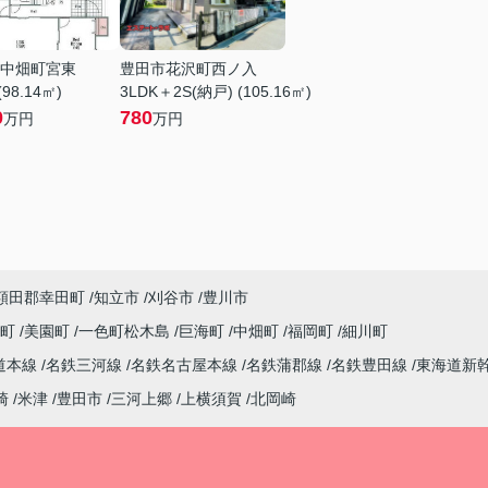
中畑町宮東
豊田市花沢町西ノ入
(98.14㎡)
3LDK＋2S(納戸) (105.16㎡)
0
780
万円
万円
額田郡幸田町
知立市
刈谷市
豊川市
西町
美園町
一色町松木島
巨海町
中畑町
福岡町
細川町
道本線
名鉄三河線
名鉄名古屋本線
名鉄蒲郡線
名鉄豊田線
東海道新
崎
米津
豊田市
三河上郷
上横須賀
北岡崎