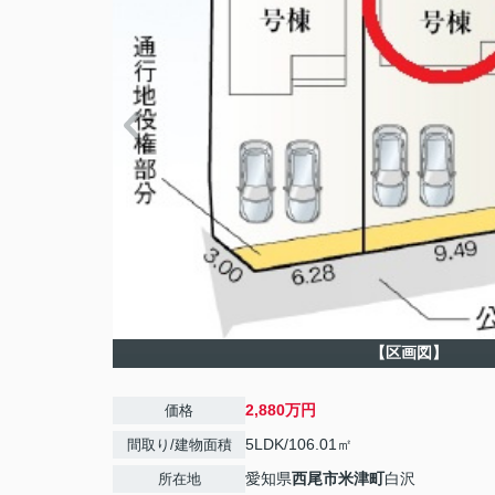
【区画図】
2,880万円
価格
5LDK/106.01㎡
間取り/建物面積
愛知県
西尾市
米津町
白沢
所在地