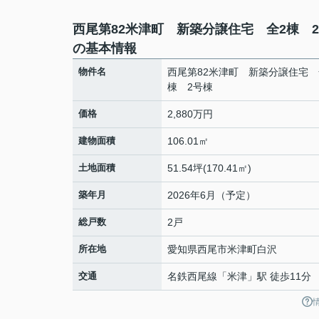
西尾第82米津町 新築分譲住宅 全2棟 
の基本情報
物件名
西尾第82米津町 新築分譲住宅 
棟 2号棟
価格
2,880万円
建物面積
106.01㎡
土地面積
51.54坪(170.41㎡)
築年月
2026年6月（予定）
総戸数
2戸
所在地
愛知県
西尾市
米津町
白沢
交通
名鉄西尾線
「
米津
」駅 徒歩11分