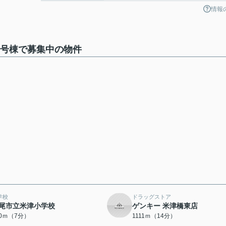
情報
2号棟で募集中の物件
学校
ドラッグストア
尾市立米津小学校
ゲンキー 米津橋東店
00ｍ（7分）
1111ｍ（14分）