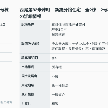
2号棟
西尾第82米津町 新築分譲住宅 全2棟 2号
の詳細情報
全2
設備条件
建設住宅性能評価書付
駐車2台可
耐震構造
設備(その他)
浄水器内蔵キッチン水栓・設計住宅
評価取得・長期優良住宅・南面道路
駐車場/月額
有/-
土地権利
所有権
国土法届出
不要
用途地域
第一種住居
取引態様
一般媒介
情報の見方
引渡し
相談