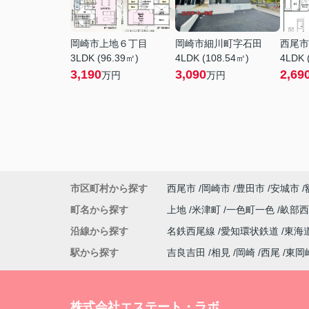
岡崎市上地６丁目
岡崎市細川町字石田
西尾市
3LDK (96.39㎡)
4LDK (108.54㎡)
4LDK 
3,190
3,090
2,69
万円
万円
市区町村から探す
西尾市
岡崎市
豊田市
安城市
町名から探す
上地
米津町
一色町一色
畝部
沿線から探す
名鉄西尾線
愛知環状鉄道
東海
駅から探す
吉良吉田
相見
岡崎
西尾
東岡
株式会社エステート・ラボ