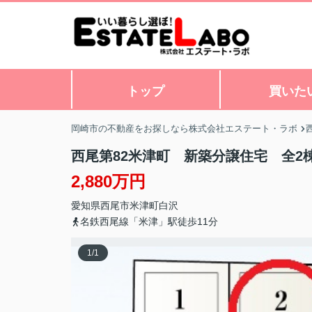
トップ
買いた
岡崎市の不動産をお探しなら株式会社エステート・ラボ
西尾第82米津町 新築分譲住宅 全2
2,880万円
愛知県
西尾市
米津町
白沢
名鉄西尾線「米津」駅徒歩11分
1
/
1