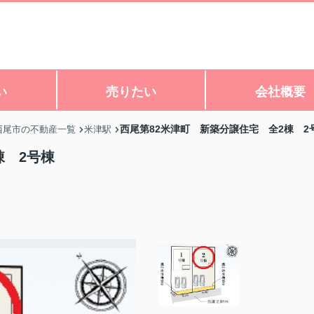
い
売りたい
会社概要
西尾第82米津町 新築分譲住宅 全2棟 2
西尾市の不動産一覧
米津駅
棟 2号棟