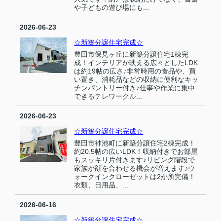
や子どもの遊び場にも...
2026-06-23
☆新築分譲住宅完成☆
豊田市保見ヶ丘に新築分譲住宅1棟完
成！インテリアが映える広々としたLDK
は約19帖の広さ♪非常時用の食品や、買
い置き、消耗品などの収納に便利なキッ
チンパントリー付き♪仕事や作業に集中
できるテレワークル...
2026-06-23
☆新築分譲住宅完成☆
豊田市神池町に新築分譲住宅2棟完成！
約20.5帖の広いLDK！収納付きでお部屋
もスッキリ片付きます♪リビング階段で
家族が顔を合わせる機会が増えます♪ウ
ォークインクローゼットは2か所完備！
衣類、日用品、...
2026-06-16
☆新築分譲住宅完成☆