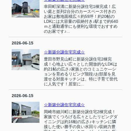
幸田町深溝に新築分譲住宅1棟完成！広
い庭と並列2台分のカースペース付きの
お家は敷地面積広々約59坪！約20帖の
LDKには大容量の収納付き♪駅まで約640
ｍと通勤通学にも便利な環境でおすすめ
のお家です♪...
2026-06-15
☆新築分譲住宅完成☆
豊田市野見山町に新築分譲住宅2棟完
成！心地よい広々とした開放的なLDKは
約21帖の広さ♪家族とのコミュニケ―シ
ョンを育めるリビング階段♪お部屋を見
渡せる対面キッチンは、特に子育て世代
に人気です！居室に...
2026-06-15
☆新築分譲住宅完成☆
岡崎市細川町に新築分譲住宅2棟完成！
家族でくつろげる広々としたリビングダ
イニングは約16帖の広さ♪キッチンに隣
接した使い勝手の良い水回り♪収納力豊