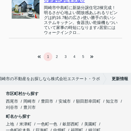
☆新築分譲住宅完成☆
岡崎市中島町に新築分譲住宅2棟完成！
明るさが心地よい開放感あふれるリビン
グは約16.7帖の広さ♪使い勝手の良いシ
ステムキッチン。食器洗い乾燥機もつい
ていて家事の時短になります♪居室には
ウォークインクロ...
1
2
3
4
5
岡崎市の不動産をお探しなら株式会社エステート・ラボ
更新情報
市区町村から探す
西尾市
岡崎市
豊田市
安城市
額田郡幸田町
知立市
刈谷市
豊川市
町名から探す
上地
米津町
一色町一色
畝部西町
美園町
一色町松木島
巨海町
中畑町
福岡町
細川町