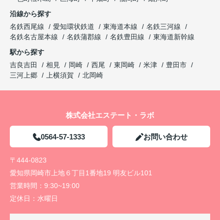
沿線から探す
名鉄西尾線
愛知環状鉄道
東海道本線
名鉄三河線
名鉄名古屋本線
名鉄蒲郡線
名鉄豊田線
東海道新幹線
駅から探す
吉良吉田
相見
岡崎
西尾
東岡崎
米津
豊田市
三河上郷
上横須賀
北岡崎
株式会社エステート・ラボ
0564-57-1333
お問い合わせ
〒444-0823
愛知県岡崎市上地６丁目1番地19 明友ビル101
営業時間：
9:30~19:00
定休日：
水曜日