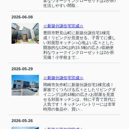
富なウォークインクローゼットは2か所♪
生活しやすい間取...
2026-06-08
☆新築分譲住宅完成☆
豊田市野見山町に新築分譲住宅1棟完
成！リビングが見渡せる、子育てに優し
い対面型キッチン♪心地よい広々とした
開放的なLDKは約15.5帖の広さ♪収納便
利なウォークインクローゼットは2か所
完備！小学校まで...
2026-05-29
☆新築分譲住宅完成☆
岡崎市矢作町に新築分譲住宅1棟完成！
家族でくつろげる広々としたリビングダ
イニングは約18帖の広さ♪お部屋を見渡
せる対面キッチンは、特に子育て世代に
人気です！キッチンパントリーには非常
時用の食品や、買い...
2026-05-26