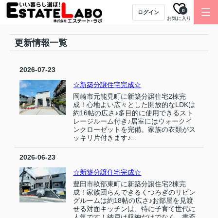
0
ログイン
お気に入り
更新情報一覧
2026-07-23
☆新築分譲住宅完成☆
岡崎市元能見町に新築分譲住宅2棟完
成！心地よい広々とした開放的なLDKは
約16帖の広さ♪多目的に使用できるスト
レージルーム付き♪居室にはウォークイ
ンクローゼットを完備。家族の衣類がス
ッキリ片付きます♪...
2026-06-23
☆新築分譲住宅完成☆
豊田市畝部東町に新築分譲住宅2棟完
成！家族団らんできるくつろぎのリビン
グルームは約18帖の広さ♪お部屋を見渡
せる対面キッチンは、特に子育て世代に
人気です！納戸は収納だけでなく、書斎