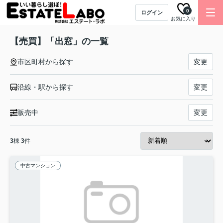
0
ログイン
お気に入り
【売買】「出窓」の一覧
市区町村から探す
変更
沿線・駅から探す
変更
販売中
変更
3
棟
3
件
中古マンション