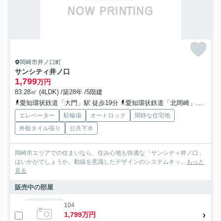
岡崎市井ノ口町
サンシティ井ノ口
1,799
万円
83.28㎡ (4LDK) /築28年 /5階建
愛知環状鉄道「大門」駅 徒歩19分
愛知環状鉄道「北岡崎」駅 徒歩25分
エレベーター
駐輪場
オートロック
閑静な住宅地
外観タイル張り
公共下水
岡崎市エリアでの住まいなら、住み心地も快適な「サンシティ井ノ口」
はいかがでしょうか。動線を意識したデザインのシステムキッ...
もっと
見る
販売中の部屋
104
1,799万円