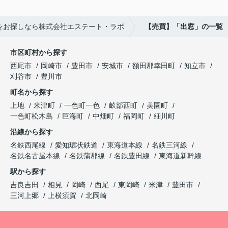
をお探しなら株式会社エステート・ラボ
【売買】「出窓」の一覧
市区町村から探す
西尾市
岡崎市
豊田市
安城市
額田郡幸田町
知立市
刈谷市
豊川市
町名から探す
上地
米津町
一色町一色
畝部西町
美園町
一色町松木島
巨海町
中畑町
福岡町
細川町
沿線から探す
名鉄西尾線
愛知環状鉄道
東海道本線
名鉄三河線
名鉄名古屋本線
名鉄蒲郡線
名鉄豊田線
東海道新幹線
駅から探す
吉良吉田
相見
岡崎
西尾
東岡崎
米津
豊田市
三河上郷
上横須賀
北岡崎