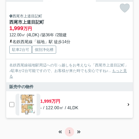
西尾市上道目記町
西尾市上道目記町
1,999
万円
122.00㎡ (4LDK) /築36年 /2階建
名鉄西尾線「福地」駅 徒歩14分
駐車2台可
個別浄化槽
名鉄西尾線福地駅周辺への引っ越しをお考えなら「西尾市上道目記町」
♪駐車が2台可能ですので、お客様が来た時でも安心ですね♪...
もっと見
る
販売中の物件
1,999万円
- / 122.00㎡ / 4LDK
1