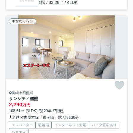
1階 / 83.28㎡ / 4LDK
中古マンション
岡崎市稲熊町
サンシティ稲熊
2,290
万円
108.61㎡ (3LDK) /築29年 /7階建
名鉄名古屋本線「東岡崎」駅 徒歩30分
エレベーター
駐輪場
インターネット対応
バイク置場あり
公共下水