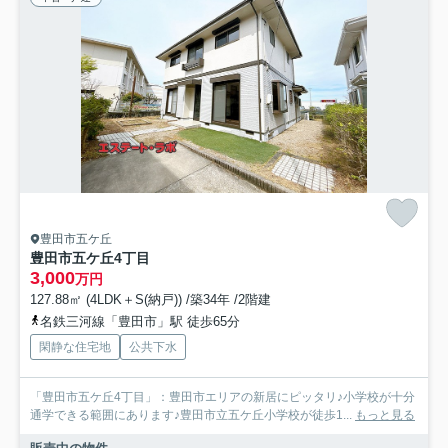
豊田市五ケ丘
豊田市五ケ丘4丁目
3,000
万円
127.88㎡ (4LDK＋S(納戸)) /築34年 /2階建
名鉄三河線「豊田市」駅 徒歩65分
閑静な住宅地
公共下水
「豊田市五ケ丘4丁目」：豊田市エリアの新居にピッタリ♪小学校が十分
通学できる範囲にあります♪豊田市立五ケ丘小学校が徒歩1...
もっと見る