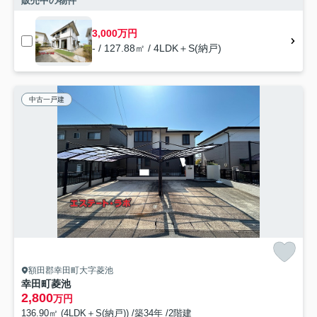
販売中の物件
3,000万円
- / 127.88㎡ / 4LDK＋S(納戸)
中古一戸建
額田郡幸田町大字菱池
幸田町菱池
2,800
万円
136.90㎡ (4LDK＋S(納戸)) /築34年 /2階建