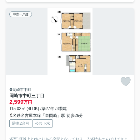
中古一戸建
岡崎市中町
岡崎市中町三丁目
2,599
万円
115.02㎡ (4LDK) /築27年 /3階建
名鉄名古屋本線「東岡崎」駅 徒歩26分
駐車2台可
公共下水
浴室1坪以上とゆとりある空間となっており、入浴時ものんびりできま