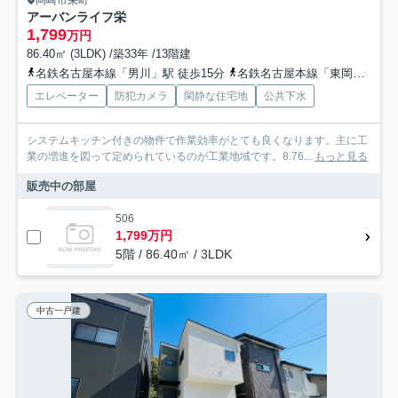
岡崎市栄町
アーバンライフ栄
1,799
万円
86.40㎡ (3LDK) /築33年 /13階建
名鉄名古屋本線「男川」駅 徒歩15分
名鉄名古屋本線「東岡崎」駅 徒歩25分
エレベーター
防犯カメラ
閑静な住宅地
公共下水
システムキッチン付きの物件で作業効率がとても良くなります。主に工
業の増進を図って定められているのが工業地域です。8.76...
もっと見る
販売中の部屋
506
1,799万円
5階 / 86.40㎡ / 3LDK
中古一戸建