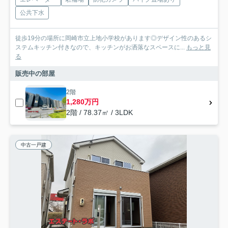
公共下水
徒歩19分の場所に岡崎市立上地小学校があります◎デザイン性のあるシ
ステムキッチン付きなので、キッチンがお洒落なスペースに...
もっと見
る
販売中の部屋
2階
1,280万円
2階 / 78.37㎡ / 3LDK
中古一戸建