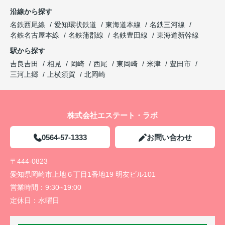
沿線から探す
名鉄西尾線
愛知環状鉄道
東海道本線
名鉄三河線
名鉄名古屋本線
名鉄蒲郡線
名鉄豊田線
東海道新幹線
駅から探す
吉良吉田
相見
岡崎
西尾
東岡崎
米津
豊田市
三河上郷
上横須賀
北岡崎
株式会社エステート・ラボ
0564-57-1333
お問い合わせ
〒444-0823
愛知県岡崎市上地６丁目1番地19 明友ビル101
営業時間：
9:30~19:00
定休日：
水曜日