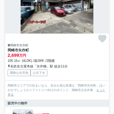
岡崎市矢作町
岡崎市矢作町
2,699
万円
105.16㎡ (4LDK) /築28年 /2階建
名鉄名古屋本線「矢作橋」駅 徒歩11分
閑静な住宅地
公共下水
岡崎市エリアでの住まいなら、住み心地も快適な「岡崎市矢作町」はい
かがでしょうか☆ファミリー向けのポイント、岡崎市立矢作東...
もっと
見る
販売中の物件