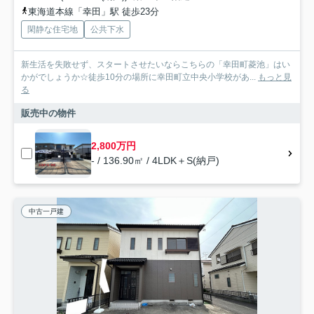
東海道本線「幸田」駅 徒歩23分
閑静な住宅地
公共下水
新生活を失敗せず、スタートさせたいならこちらの「幸田町菱池」はい
かがでしょうか☆徒歩10分の場所に幸田町立中央小学校があ...
もっと見
る
販売中の物件
2,800万円
- / 136.90㎡ / 4LDK＋S(納戸)
中古一戸建