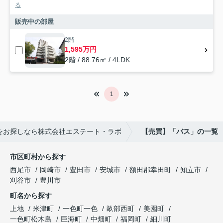
る
販売中の部屋
2階
1,595万円
2階 / 88.76㎡ / 4LDK
1
をお探しなら株式会社エステート・ラボ
【売買】「バス」の一覧
市区町村から探す
西尾市
岡崎市
豊田市
安城市
額田郡幸田町
知立市
刈谷市
豊川市
町名から探す
上地
米津町
一色町一色
畝部西町
美園町
一色町松木島
巨海町
中畑町
福岡町
細川町