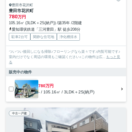
豊田市花沢町
豊田市花沢町
780
万円
105.16㎡ (3LDK＋2S(納戸)) /築35年 /2階建
愛知環状鉄道「三河豊田」駅 徒歩208分
駐車2台可
閑静な住宅地
浄化槽排水
ついつい後回しになる掃除♪フローリングなら楽々です♪内覧可能です♪
室内だけでなく周辺の環境もご確認ください♪この物件は広...
もっと見
る
販売中の物件
780万円
- / 105.16㎡ / 3LDK＋2S(納戸)
中古一戸建