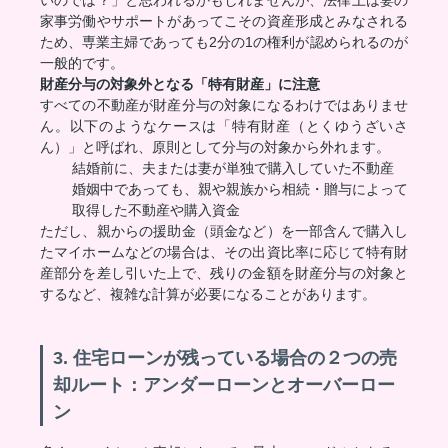
いのでは？」と思われるかもしれませんが、法律上は妻の
家事労働やサポートがあってこその資産形成とみなされる
ため、専業主婦であっても2分の1の権利が認められるのが
一般的です。
財産分与の対象外となる「特有財産」に注意
すべての不動産が財産分与の対象になるわけではありませ
ん。以下のようなケースは「特有財産（とくゆうざいさ
ん）」と呼ばれ、原則として分与の対象から外れます。
結婚前に、夫または妻が単独で購入していた不動産
婚姻中であっても、親や親族から相続・贈与によって
取得した不動産や購入資金
ただし、親からの援助金（頭金など）を一部含んで購入し
たマイホームなどの場合は、その出資比率に応じて特有財
産部分を差し引いた上で、残りの金額を財産分与の対象と
するなど、複雑な計算が必要になることがあります。
3. 住宅ローンが残っている場合の２つの売
却ルート：アンダーローンとオーバーロー
ン