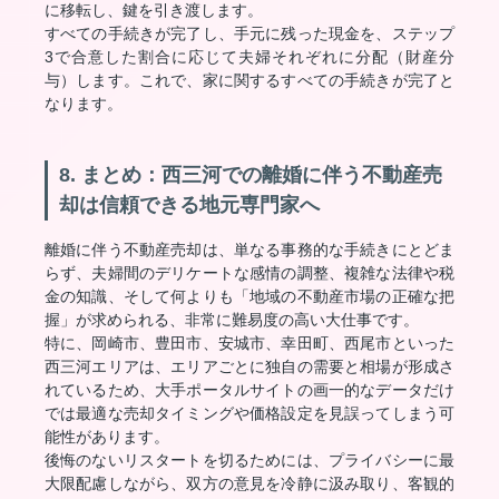
に移転し、鍵を引き渡します。
すべての手続きが完了し、手元に残った現金を、ステップ
3で合意した割合に応じて夫婦それぞれに分配（財産分
与）します。これで、家に関するすべての手続きが完了と
なります。
8. まとめ：西三河での離婚に伴う不動産売
却は信頼できる地元専門家へ
離婚に伴う不動産売却は、単なる事務的な手続きにとどま
らず、夫婦間のデリケートな感情の調整、複雑な法律や税
金の知識、そして何よりも「地域の不動産市場の正確な把
握」が求められる、非常に難易度の高い大仕事です。
特に、岡崎市、豊田市、安城市、幸田町、西尾市といった
西三河エリアは、エリアごとに独自の需要と相場が形成さ
れているため、大手ポータルサイトの画一的なデータだけ
では最適な売却タイミングや価格設定を見誤ってしまう可
能性があります。
後悔のないリスタートを切るためには、プライバシーに最
大限配慮しながら、双方の意見を冷静に汲み取り、客観的