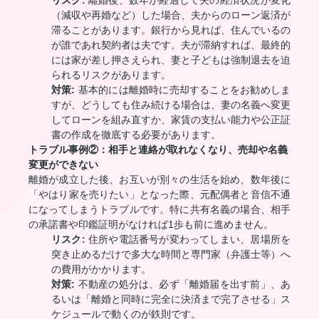
リスク:
離婚後、数年が経過して夫の経済状況が変化
（減収や再婚など）した場合、夫からのローン返済が
滞ることがあります。銀行から見れば、住んでいるの
が誰であれ契約者は夫です。夫が滞納すれば、最終的
には家が差し押さえられ、妻と子どもは強制退去を迫
られるリスクがあります。
対策:
基本的には離婚時に売却することをお勧めしま
すが、どうしても住み続ける場合は、妻の名義へ変更
してローンを組み直すか、家賃の支払い能力や公正証
書の作成を徹底する必要があります。
トラブル事例②：相手と連絡が取れなくなり、売却や名義
変更ができない
離婚が成立した後、お互いが別々の生活を始め、数年後に
「やはり家を売りたい」となった際、元配偶者と音信不通
になってしまうトラブルです。特に共有名義の場合、相手
の承諾書や印鑑証明がなければ1歩も前に進めません。
リスク:
住所や電話番号が変わってしまい、居場所を
突き止めるだけで多大な時間と専門家（弁護士等）へ
の費用がかかります。
対策:
不動産の処分は、必ず「離婚届を出す前」、あ
るいは「離婚と同時に完全に決済まで完了させる」ス
ケジュールで動くのが鉄則です。