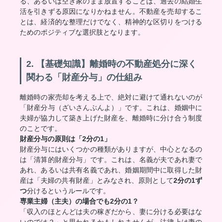
る、あるいは空き家のまま放置することは、過去の結婚生
活を引きずる原因になりかねません。不動産を売却するこ
とは、経済的な整理だけでなく、精神的な区切りをつける
ためのポジティブな選択肢となります。
2. 【基礎知識】離婚時の不動産処分に深く
関わる「財産分与」の仕組み
離婚時の家売却を考える上で、絶対に避けて通れないのが
「財産分与（ざいさんぶんよ）」です。これは、婚姻中に
夫婦が協力して築き上げた財産を、離婚時に分け合う制度
のことです。
財産分与の原則は「2分の1」
財産分与にはいくつかの種類がありますが、中心となるの
は「清算的財産分与」です。これは、名義が夫であれ妻で
あれ、あるいは共有名義であれ、婚姻期間中に取得した財
産は「夫婦の共有財産」とみなされ、原則として
2分の1ず
つ
分けるというルールです。
専業主婦（主夫）の場合でも2分の1？
「収入のほとんどは夫の稼ぎだから、妻に分ける必要はな