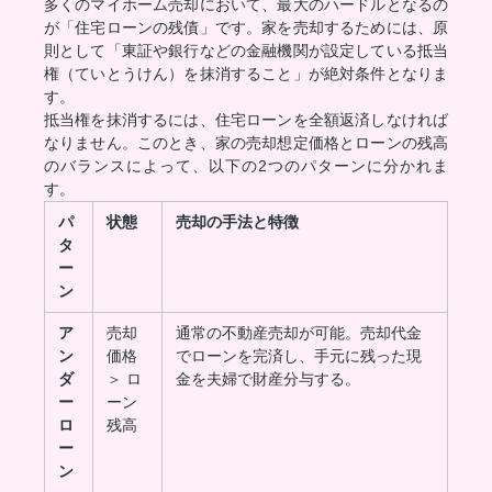
多くのマイホーム売却において、最大のハードルとなるの
が「住宅ローンの残債」です。家を売却するためには、原
則として「東証や銀行などの金融機関が設定している抵当
権（ていとうけん）を抹消すること」が絶対条件となりま
す。
抵当権を抹消するには、住宅ローンを全額返済しなければ
なりません。このとき、家の売却想定価格とローンの残高
のバランスによって、以下の2つのパターンに分かれま
す。
パ
状態
売却の手法と特徴
タ
ー
ン
ア
売却
通常の不動産売却が可能。売却代金
ン
価格
でローンを完済し、手元に残った現
ダ
＞ ロ
金を夫婦で財産分与する。
ー
ーン
ロ
残高
ー
ン