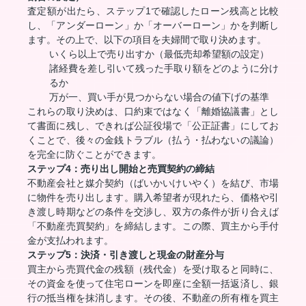
査定額が出たら、ステップ1で確認したローン残高と比較
し、「アンダーローン」か「オーバーローン」かを判断し
ます。その上で、以下の項目を夫婦間で取り決めます。
いくら以上で売り出すか（最低売却希望額の設定）
諸経費を差し引いて残った手取り額をどのように分け
るか
万が一、買い手が見つからない場合の値下げの基準
これらの取り決めは、口約束ではなく「離婚協議書」とし
て書面に残し、できれば公証役場で「公正証書」にしてお
くことで、後々の金銭トラブル（払う・払わないの議論）
を完全に防ぐことができます。
ステップ4：売り出し開始と売買契約の締結
不動産会社と媒介契約（ばいかいけいやく）を結び、市場
に物件を売り出します。購入希望者が現れたら、価格や引
き渡し時期などの条件を交渉し、双方の条件が折り合えば
「不動産売買契約」を締結します。この際、買主から手付
金が支払われます。
ステップ5：決済・引き渡しと現金の財産分与
買主から売買代金の残額（残代金）を受け取ると同時に、
その資金を使って住宅ローンを即座に全額一括返済し、銀
行の抵当権を抹消します。その後、不動産の所有権を買主