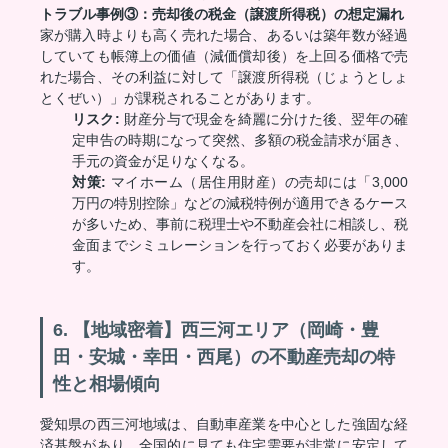
トラブル事例③：売却後の税金（譲渡所得税）の想定漏れ
家が購入時よりも高く売れた場合、あるいは築年数が経過
していても帳簿上の価値（減価償却後）を上回る価格で売
れた場合、その利益に対して「譲渡所得税（じょうとしょ
とくぜい）」が課税されることがあります。
リスク:
財産分与で現金を綺麗に分けた後、翌年の確
定申告の時期になって突然、多額の税金請求が届き、
手元の資金が足りなくなる。
対策:
マイホーム（居住用財産）の売却には「3,000
万円の特別控除」などの減税特例が適用できるケース
が多いため、事前に税理士や不動産会社に相談し、税
金面までシミュレーションを行っておく必要がありま
す。
6. 【地域密着】西三河エリア（岡崎・豊
田・安城・幸田・西尾）の不動産売却の特
性と相場傾向
愛知県の西三河地域は、自動車産業を中心とした強固な経
済基盤があり、全国的に見ても住宅需要が非常に安定して