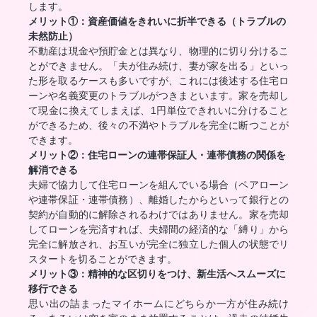
します。
メリット①：資産価値をきれいに折半できる（トラブルの
未然防止）
不動産は現金や預貯金とは異なり、物理的に切り分けるこ
とができません。「夫が住み続け、妻が家を出る」といっ
た形を取るケースも多いですが、これには後述する住宅ロ
ーンや名義変更のトラブルがつきまといます。家を売却し
て現金に換えてしまえば、1円単位できれいに分けること
ができるため、後々の不満やトラブルを完全に断つことが
できます。
メリット②：住宅ローンの連帯保証人・連帯債務の関係を
解消できる
夫婦で協力して住宅ローンを組んでいる場合（ペアローン
や連帯保証・連帯債務）、離婚したからといって銀行との
契約が自動的に解除されるわけではありません。家を売却
してローンを完済すれば、夫婦間の経済的な「縛り」から
完全に解放され、お互いが完全に独立した個人の状態でリ
スタートを切ることができます。
メリット③：精神的な区切りをつけ、新生活へスムーズに
移行できる
思い出の詰まったマイホームにどちらか一方が住み続け