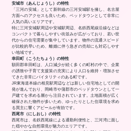
安城市（あんじょうし）の特性
「三河の安城」として新幹線の三河安城駅を擁し、名古屋
方面へのアクセスも良いため、ベッドタウンとして非常に
人気の高いエリアです。
特に三河安城駅周辺や安城駅周辺、名鉄西尾線沿線などは
コンパクトで暮らしやすい街並みが広がっており、若い世
代からの住宅需要が集中しています。物件の流通スピード
が比較的早いため、離婚に伴う急ぎの売却にも対応しやす
い地域です。
幸田町（こうたちょう）の特性
額田郡幸田町は、人口減少が続く多くの町村の中で、企業
の誘致や子育て支援策の充実により人口を維持・増加させ
てきた非常にバイタリティのある町です。
JR東海道本線の相見駅周辺などは新しい住宅地としての開
発が進んでおり、岡崎市や蒲郡市のベッドタウンとして一
戸建てを求める層から注目されています。土地面積が広く
確保された物件が多いため、ゆったりとした住環境を求め
る買主に響くアピールが有効です。
西尾市（にしおし）の特性
西尾市は、名鉄西尾線による通勤利便性と、三河湾に面し
た穏やかな自然環境が魅力のエリアです。