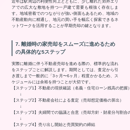
近年は駅周辺の利便性向上とともに、少し離れた郊外エリ
アでの広大な敷地を持つ一戸建て需要も根強く存在しま
す。地域密着でのつながりが強い側面もあるため、地域の
不動産動向に精通し、地元の買い手を幅広く探索できるネ
ットワークを活用することが早期売却の鍵となります。
7. 離婚時の家売却をスムーズに進めるため
の具体的な5ステップ
実際に離婚に伴う不動産売却を進める際の、標準的な流れ
をステップごとに解説します。期間としては、査定から引
き渡しまで一般的に「3ヶ月〜6ヶ月」程度かかるため、ス
ケジュールには余裕を持つことが大切です。
【ステップ1】不動産の現状確認（名義・住宅ローン残高の把握）
　　↓

【ステップ2】不動産会社による査定（売却想定価格の算出）

　　↓

【ステップ3】夫婦間での協議と合意（売却方針・財産分与割合の
　　↓

【ステップ4】売り出し開始と売買契約の締結
