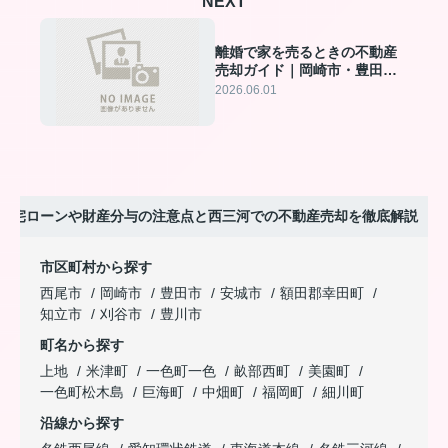
NEXT
離婚で家を売るときの不動産
売却ガイド｜岡崎市・豊田
市・安城市・幸田町・西尾市
2026.06.01
で後悔しないための進め方
住宅ローンや財産分与の注意点と西三河での不動産売却を徹底解説
市区町村から探す
西尾市
岡崎市
豊田市
安城市
額田郡幸田町
知立市
刈谷市
豊川市
町名から探す
上地
米津町
一色町一色
畝部西町
美園町
一色町松木島
巨海町
中畑町
福岡町
細川町
沿線から探す