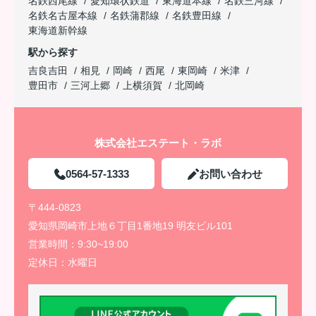
名鉄西尾線
愛知環状鉄道
東海道本線
名鉄三河線
名鉄名古屋本線
名鉄蒲郡線
名鉄豊田線
東海道新幹線
駅から探す
吉良吉田
相見
岡崎
西尾
東岡崎
米津
豊田市
三河上郷
上横須賀
北岡崎
株式会社エステート・ラボ
0564-57-1333
お問い合わせ
〒444-0823
愛知県岡崎市上地６丁目1番地19 明友ビル101
営業時間：
9:30~19:00
定休日：
水曜日