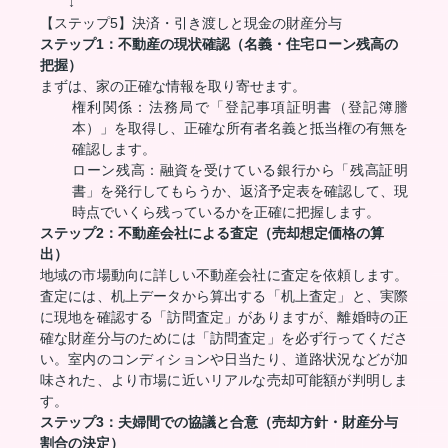
　　↓

ステップ1：不動産の現状確認（名義・住宅ローン残高の
把握）
まずは、家の正確な情報を取り寄せます。
権利関係：法務局で「登記事項証明書（登記簿謄
本）」を取得し、正確な所有者名義と抵当権の有無を
確認します。
ローン残高：融資を受けている銀行から「残高証明
書」を発行してもらうか、返済予定表を確認して、現
時点でいくら残っているかを正確に把握します。
ステップ2：不動産会社による査定（売却想定価格の算
出）
地域の市場動向に詳しい不動産会社に査定を依頼します。
査定には、机上データから算出する「机上査定」と、実際
に現地を確認する「訪問査定」がありますが、離婚時の正
確な財産分与のためには「訪問査定」を必ず行ってくださ
い。室内のコンディションや日当たり、道路状況などが加
味された、より市場に近いリアルな売却可能額が判明しま
す。
ステップ3：夫婦間での協議と合意（売却方針・財産分与
割合の決定）