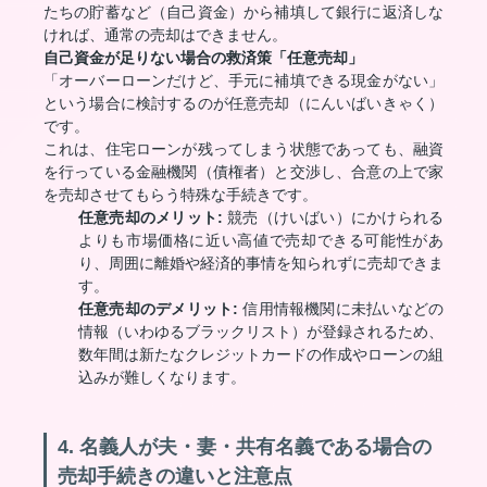
たちの貯蓄など（自己資金）から補填して銀行に返済しな
ければ、通常の売却はできません。
自己資金が足りない場合の救済策「任意売却」
「オーバーローンだけど、手元に補填できる現金がない」
という場合に検討するのが任意売却（にんいばいきゃく）
です。
これは、住宅ローンが残ってしまう状態であっても、融資
を行っている金融機関（債権者）と交渉し、合意の上で家
を売却させてもらう特殊な手続きです。
任意売却のメリット:
競売（けいばい）にかけられる
よりも市場価格に近い高値で売却できる可能性があ
り、周囲に離婚や経済的事情を知られずに売却できま
す。
任意売却のデメリット:
信用情報機関に未払いなどの
情報（いわゆるブラックリスト）が登録されるため、
数年間は新たなクレジットカードの作成やローンの組
込みが難しくなります。
4. 名義人が夫・妻・共有名義である場合の
売却手続きの違いと注意点