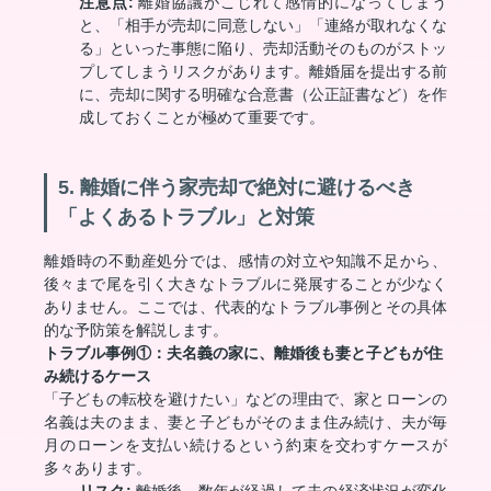
注意点:
離婚協議がこじれて感情的になってしまう
と、「相手が売却に同意しない」「連絡が取れなくな
る」といった事態に陥り、売却活動そのものがストッ
プしてしまうリスクがあります。離婚届を提出する前
に、売却に関する明確な合意書（公正証書など）を作
成しておくことが極めて重要です。
5. 離婚に伴う家売却で絶対に避けるべき
「よくあるトラブル」と対策
離婚時の不動産処分では、感情の対立や知識不足から、
後々まで尾を引く大きなトラブルに発展することが少なく
ありません。ここでは、代表的なトラブル事例とその具体
的な予防策を解説します。
トラブル事例①：夫名義の家に、離婚後も妻と子どもが住
み続けるケース
「子どもの転校を避けたい」などの理由で、家とローンの
名義は夫のまま、妻と子どもがそのまま住み続け、夫が毎
月のローンを支払い続けるという約束を交わすケースが
多々あります。