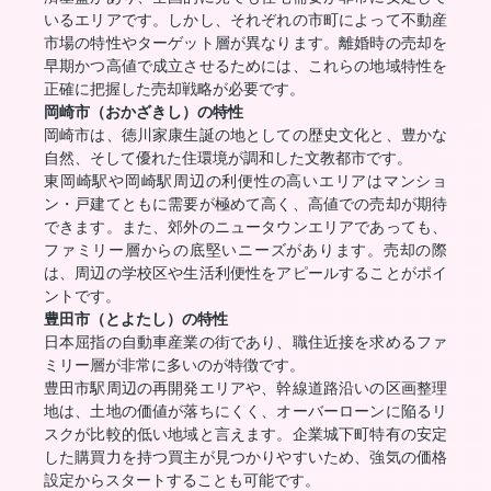
いるエリアです。しかし、それぞれの市町によって不動産
市場の特性やターゲット層が異なります。離婚時の売却を
早期かつ高値で成立させるためには、これらの地域特性を
正確に把握した売却戦略が必要です。
岡崎市（おかざきし）の特性
岡崎市は、徳川家康生誕の地としての歴史文化と、豊かな
自然、そして優れた住環境が調和した文教都市です。
東岡崎駅や岡崎駅周辺の利便性の高いエリアはマンショ
ン・戸建てともに需要が極めて高く、高値での売却が期待
できます。また、郊外のニュータウンエリアであっても、
ファミリー層からの底堅いニーズがあります。売却の際
は、周辺の学校区や生活利便性をアピールすることがポイ
ントです。
豊田市（とよたし）の特性
日本屈指の自動車産業の街であり、職住近接を求めるファ
ミリー層が非常に多いのが特徴です。
豊田市駅周辺の再開発エリアや、幹線道路沿いの区画整理
地は、土地の価値が落ちにくく、オーバーローンに陥るリ
スクが比較的低い地域と言えます。企業城下町特有の安定
した購買力を持つ買主が見つかりやすいため、強気の価格
設定からスタートすることも可能です。