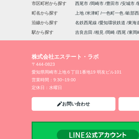
市区町村から探す
西尾市
岡崎市
豊田市
安城市
町名から探す
上地
米津町
一色町一色
畝部
沿線から探す
名鉄西尾線
愛知環状鉄道
東海
駅から探す
吉良吉田
相見
岡崎
西尾
東岡
株式会社エステート・ラボ
〒444-0823
愛知県岡崎市上地６丁目1番地19 明友ビル101
営業時間：
9:30~19:00
定休日：
水曜日
お問い合わせ