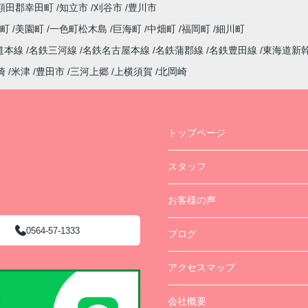
額田郡幸田町
知立市
刈谷市
豊川市
西町
美園町
一色町松木島
巨海町
中畑町
福岡町
細川町
道本線
名鉄三河線
名鉄名古屋本線
名鉄蒲郡線
名鉄豊田線
東海道新
崎
米津
豊田市
三河上郷
上横須賀
北岡崎
トップページ
スタッフ
お客様の声
0564-57-1333
ブログ
アクセスマップ
会社概要