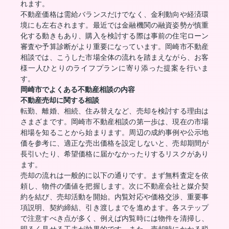
れます。
不動産価格は需給バランスだけでなく、金利動向や経済環
境にも左右されます。最近では金融機関の融資姿勢が慎重
化する動きもあり、購入を検討する際は事前の住宅ローン
審査や予算診断がより重要になっています。岡崎市不動産
相談では、こうした市場全体の流れを踏まえながら、お客
様一人ひとりのライフプランに寄り添った提案を行いま
す。
岡崎市でよくある不動産相談の内容
不動産売却に関する相談
転勤、離婚、相続、住み替えなど、売却を検討する理由は
さまざまです。岡崎市不動産相談の第一歩は、現在の市場
相場を知ることから始まります。周辺の成約事例や公示地
価を参考に、適正な売出価格を設定しないと、売却期間が
長引いたり、希望価格に届かなかったりするリスクがあり
ます。
売却の流れは一般的に以下の通りです。まず無料査定を依
頼し、物件の価値を把握します。次に不動産会社と媒介契
約を結び、売却活動を開始。内覧対応や価格交渉、重要事
項説明、契約締結、引き渡しまでを進めます。各ステップ
で注意すべき点が多く、例えば内覧時には物件を清掃し、