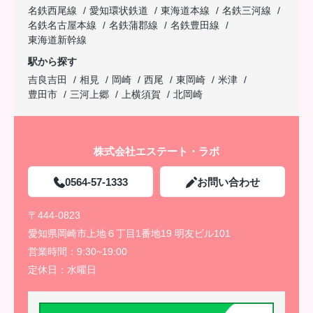
名鉄西尾線
愛知環状鉄道
東海道本線
名鉄三河線
名鉄名古屋本線
名鉄蒲郡線
名鉄豊田線
東海道新幹線
駅から探す
吉良吉田
相見
岡崎
西尾
東岡崎
米津
豊田市
三河上郷
上横須賀
北岡崎
株式会社エステート・ラボ
0564-57-1333
お問い合わせ
〒444-0823
愛知県岡崎市上地６丁目1番地19 明友ビル101
営業時間：
9:30~19:00
定休日：
水曜日