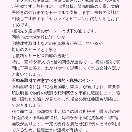
ートを求める場合は、地域に根ざした不動産会社への相談
が有効です。無料査定、市場分析、販売戦略の立案、契約
手続きの代行までをトータルで支援します。複数の会社に
相談して比較する「セカンドオピニオン」的な活用もおす
すめです。
相談先を選ぶ際のポイントは以下の通りです。
岡崎市の地域情報に詳しいか
宅地建物取引士などの有資格者が在籍しているか
対応のスピードと丁寧さ
手数料やサービス内容の透明性
特に、売却や購入では信頼関係が重要です。初回相談で質
問に丁寧に答え、わかりやすく説明してくれる会社を選ぶ
と良いでしょう。
不動産取引で注意すべき法的・税務ポイント
不動産取引には「宅地建物取引業法」が適用され、重要事
項説明書で物件の状態や権利関係を事前に確認します。瑕
疵（隠れた欠陥）が見つかった場合の責任範囲も明確にし
ておきましょう。
税金面では、売却益が出た場合の譲渡所得税、購入時の登
録免許税・不動産取得税、毎年かかる固定資産税・都市計
画税があります。一定の要件を満たせば特例や控除が利用
できるため、税理士との連携が有効です。