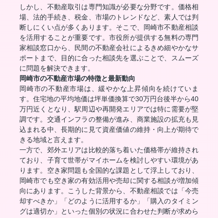
しかし、不動産取引は専門知識が必要な分野です。価格相
場、法的手続き、税金、市場のトレンドなど、素人では判
断しにくい点が多くあります。そこで、岡崎市不動産相談
を活用することが重要です。市役所が提供する無料の専門
家相談窓口から、民間の不動産会社によるきめ細やかなサ
ポートまで、目的に合った相談先を選ぶことで、スムーズ
に問題を解決できます。
岡崎市の不動産市場の特徴と最新動向
岡崎市の不動産市場は、緩やかな上昇傾向を続けていま
す。住宅地の平均地価は坪単価換算で30万円台後半から40
万円近くとなり、駅周辺や再開発エリアでは特に需要が堅
調です。交通インフラの整備が進み、商業施設の拡充も見
込まれる中、長期的に見て資産価値の維持・向上が期待で
きる地域と言えます。
一方で、郊外エリアは比較的落ち着いた価格帯が維持され
ており、子育て世帯がマイホームを検討しやすい環境があ
ります。空き家問題も全国的な課題として浮上しており、
岡崎市でも空き家の有効活用や売却に関する相談が増加傾
向にあります。こうした背景から、不動産相談では「今売
却すべきか」「どのように活用するか」「購入のタイミン
グは適切か」といった個別の状況に合わせた判断が求めら