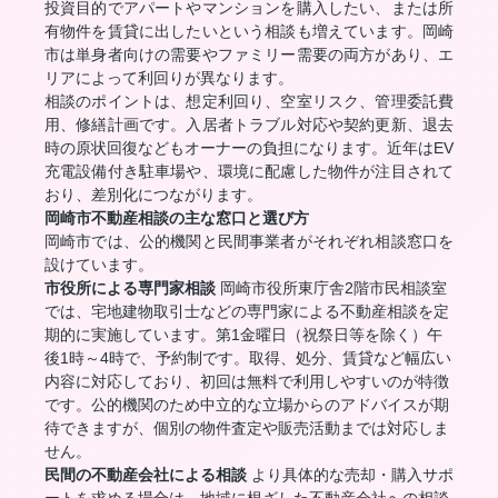
投資目的でアパートやマンションを購入したい、または所
有物件を賃貸に出したいという相談も増えています。岡崎
市は単身者向けの需要やファミリー需要の両方があり、エ
リアによって利回りが異なります。
相談のポイントは、想定利回り、空室リスク、管理委託費
用、修繕計画です。入居者トラブル対応や契約更新、退去
時の原状回復などもオーナーの負担になります。近年はEV
充電設備付き駐車場や、環境に配慮した物件が注目されて
おり、差別化につながります。
岡崎市不動産相談の主な窓口と選び方
岡崎市では、公的機関と民間事業者がそれぞれ相談窓口を
設けています。
市役所による専門家相談
岡崎市役所東庁舎2階市民相談室
では、宅地建物取引士などの専門家による不動産相談を定
期的に実施しています。第1金曜日（祝祭日等を除く）午
後1時～4時で、予約制です。取得、処分、賃貸など幅広い
内容に対応しており、初回は無料で利用しやすいのが特徴
です。公的機関のため中立的な立場からのアドバイスが期
待できますが、個別の物件査定や販売活動までは対応しま
せん。
民間の不動産会社による相談
より具体的な売却・購入サポ