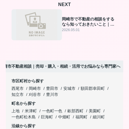
NEXT
岡崎市で不動産の相談をする
なら知っておきたいこと｜地
域密着のエステート・ラボが
2026.05.01
徹底解説
岡崎市不動産相談｜売却・購入・相続・活用でお悩みなら専門家へ
市区町村から探す
西尾市
岡崎市
豊田市
安城市
額田郡幸田町
知立市
刈谷市
豊川市
町名から探す
上地
米津町
一色町一色
畝部西町
美園町
一色町松木島
巨海町
中畑町
福岡町
細川町
沿線から探す