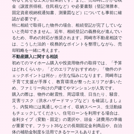
明るく見せる工夫が効果的です。また、売却時にかかる税
金（譲渡所得税、住民税など）や必要書類（登記簿謄本、
固定資産税納税通知書、測量図など）についても事前に確
認が必要です。
特に相続で取得した物件の場合、相続登記が完了していな
いと売却できません。近年、相続登記の義務化が進んでい
るため、早めの対応が推奨されます。岡崎市不動産相談で
は、こうした法的・税務的なポイントを整理しながら、売
却戦略を一緒に考えます。
不動産購入に関する相談
初めてのマイホーム購入や投資用物件の取得では、「予算
はどれくらいか」「どのエリアがおすすめか」「物件のチ
ェックポイントは何か」が主な悩みになります。岡崎市は
子育て支援が手厚く、教育環境が整ったエリアが多いた
め、ファミリー向けの戸建てやマンションが人気です。
購入の際は、物件の耐震性、周辺環境、日当たり、騒音、
災害リスク（洪水ハザードマップなど）を確認しましょ
う。内覧時には風通しやニオイ、収納スペース、生活動線
もチェックしてください。住宅ローンを利用する場合は、
金利タイプ（変動・固定）の選択や、頭金・諸費用の準備
が重要です。フラット35などの長期固定金利商品や、自治
体の補助金制度を活用できるケースもあります。