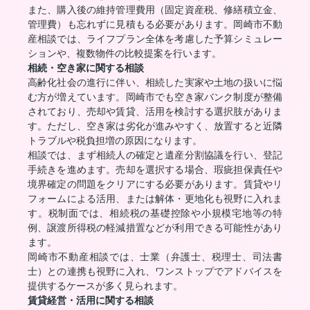
また、購入後の維持管理費用（固定資産税、修繕積立金、
管理費）も忘れずに見積もる必要があります。岡崎市不動
産相談では、ライフプラン全体を考慮した予算シミュレー
ションや、複数物件の比較提案を行います。
相続・空き家に関する相談
高齢化社会の進行に伴い、相続した実家や土地の扱いに悩
む方が増えています。岡崎市でも空き家バンク制度が整備
されており、売却や賃貸、活用を検討する選択肢がありま
す。ただし、空き家は劣化が進みやすく、放置すると近隣
トラブルや税負担増の原因になります。
相談では、まず相続人の確定と遺産分割協議を行い、登記
手続きを進めます。売却を選択する場合、瑕疵担保責任や
境界確定の問題をクリアにする必要があります。賃貸やリ
フォームによる活用、または解体・更地化も視野に入れま
す。税制面では、相続税の基礎控除や小規模宅地等の特
例、譲渡所得税の軽減措置などが利用できる可能性があり
ます。
岡崎市不動産相談では、士業（弁護士、税理士、司法書
士）との連携も視野に入れ、ワンストップでアドバイスを
提供するケースが多く見られます。
賃貸経営・活用に関する相談