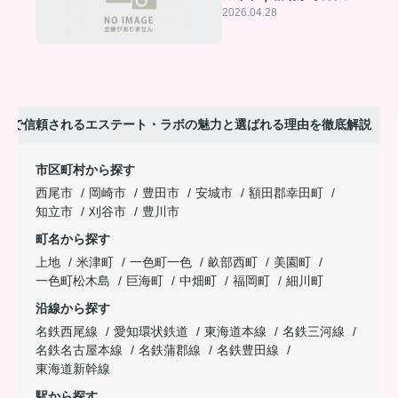
で徹底解説
2026.04.28
定で信頼されるエステート・ラボの魅力と選ばれる理由を徹底解説
市区町村から探す
西尾市
岡崎市
豊田市
安城市
額田郡幸田町
知立市
刈谷市
豊川市
町名から探す
上地
米津町
一色町一色
畝部西町
美園町
一色町松木島
巨海町
中畑町
福岡町
細川町
沿線から探す
名鉄西尾線
愛知環状鉄道
東海道本線
名鉄三河線
名鉄名古屋本線
名鉄蒲郡線
名鉄豊田線
東海道新幹線
駅から探す