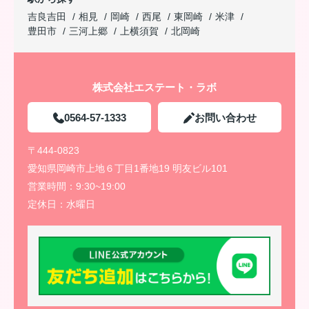
吉良吉田
相見
岡崎
西尾
東岡崎
米津
豊田市
三河上郷
上横須賀
北岡崎
株式会社エステート・ラボ
0564-57-1333
お問い合わせ
〒444-0823
愛知県岡崎市上地６丁目1番地19 明友ビル101
営業時間：
9:30~19:00
定休日：
水曜日