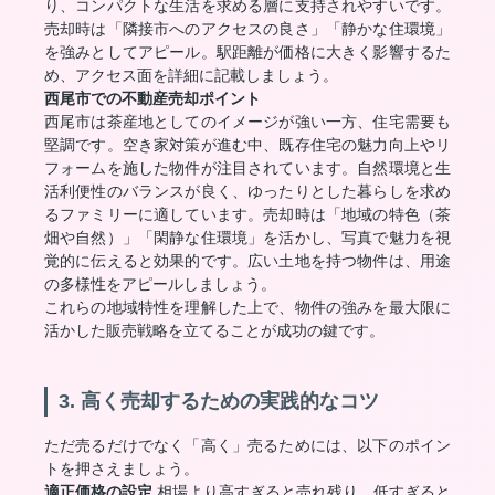
り、コンパクトな生活を求める層に支持されやすいです。
売却時は「隣接市へのアクセスの良さ」「静かな住環境」
を強みとしてアピール。駅距離が価格に大きく影響するた
め、アクセス面を詳細に記載しましょう。
西尾市での不動産売却ポイント
西尾市は茶産地としてのイメージが強い一方、住宅需要も
堅調です。空き家対策が進む中、既存住宅の魅力向上やリ
フォームを施した物件が注目されています。自然環境と生
活利便性のバランスが良く、ゆったりとした暮らしを求め
るファミリーに適しています。売却時は「地域の特色（茶
畑や自然）」「閑静な住環境」を活かし、写真で魅力を視
覚的に伝えると効果的です。広い土地を持つ物件は、用途
の多様性をアピールしましょう。
これらの地域特性を理解した上で、物件の強みを最大限に
活かした販売戦略を立てることが成功の鍵です。
3. 高く売却するための実践的なコツ
ただ売るだけでなく「高く」売るためには、以下のポイン
トを押さえましょう。
適正価格の設定
相場より高すぎると売れ残り、低すぎると