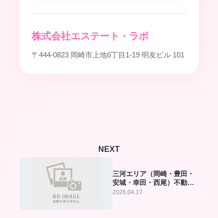
株式会社エステート・ラボ
〒444-0823 岡崎市上地6丁目1-19 明友ビル 101
NEXT
三河エリア（岡崎・豊田・
安城・幸田・西尾）不動産
売却の決定版ガイド
2026.04.17