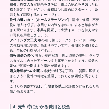
損失。複数の査定結果を参考に、市場の需給を考慮した価
格を設定してください。最初は少し高めにスタートし、反
応を見て調整するのも一手です。
物件の魅力向上（ホームステージング）
清掃、修繕、不要
物の撤去は必須。水回りや内装をきれいにすると印象が大
きく変わります。家具を配置して生活イメージを伝えやす
い写真を用意しましょう。
タイミングの工夫
春の引っ越しシーズン（2〜4月）や秋
の異動時期は需要が高まりやすいです。長期化を避けるた
め、早めの行動がおすすめ。
情報発信の強化
明るい室内写真、周辺環境の説明、ライフ
スタイルに合ったアピール文を充実させましょう。複数の
媒体で同時公開すると露出が増えます。
購入希望者への対応
内覧時の対応を丁寧に。質問に即答で
きるように物件の特徴を整理しておくと信頼感が高まりま
す。
これらを実践すれば、市場価格以上の評価を得られる可能
性が高まります。
4. 売却時にかかる費用と税金