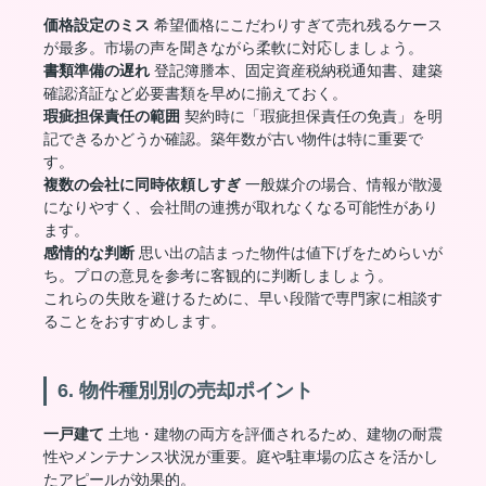
価格設定のミス
希望価格にこだわりすぎて売れ残るケース
が最多。市場の声を聞きながら柔軟に対応しましょう。
書類準備の遅れ
登記簿謄本、固定資産税納税通知書、建築
確認済証など必要書類を早めに揃えておく。
瑕疵担保責任の範囲
契約時に「瑕疵担保責任の免責」を明
記できるかどうか確認。築年数が古い物件は特に重要で
す。
複数の会社に同時依頼しすぎ
一般媒介の場合、情報が散漫
になりやすく、会社間の連携が取れなくなる可能性があり
ます。
感情的な判断
思い出の詰まった物件は値下げをためらいが
ち。プロの意見を参考に客観的に判断しましょう。
これらの失敗を避けるために、早い段階で専門家に相談す
ることをおすすめします。
6. 物件種別別の売却ポイント
一戸建て
土地・建物の両方を評価されるため、建物の耐震
性やメンテナンス状況が重要。庭や駐車場の広さを活かし
たアピールが効果的。