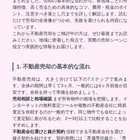
まとめました。売却の基本的な流れから、各地域ごとの市
場特徴、高く売るための具体的なコツ、費用・税金のポイ
ント、注意すべき落とし穴までを詳しく解説します。読む
だけで売却の全体像がつかめ、失敗を避けられる内容にな
っています。
これから不動産売却をご検討中の方は、ぜひ最後までお読
みください。地域に密着した視点で、実際の売却シーンに
役立つ実践的な情報をお届けします。
1. 不動産売却の基本的な流れ
不動産売却は、大きく分けて以下の7ステップで進みま
す。全体の期間は早くて3ヶ月、一般的には6ヶ月前後が目
安です。余裕を持って準備を始めましょう。
売却相談と相場確認
まず所有物件の相場を把握します。イ
ンターネットの無料査定ツールや複数の不動産会社に簡易
査定を依頼するのが一般的です。同じ物件でも会社によっ
て査定額に差が出るため、2〜3社以上で比較することをお
すすめします。
不動産会社選びと媒介契約
信頼できる不動産会社を選び、
媒介契約を結びます。契約形態には「専属専任媒介」「専