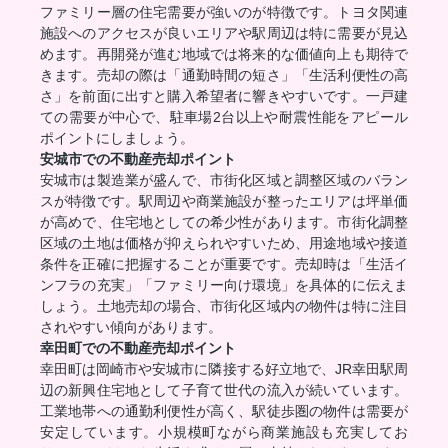
ファミリー層の住宅需要が強いのが特徴です。トヨタ関連
施設へのアクセスが良いエリアや駅周辺は特に需要が見込
めます。再開発が進む地域では将来的な価値向上も期待で
きます。売却の際は「通勤時間の短さ」「生活利便性の高
さ」を前面に出すと購入希望者に響きやすいです。一戸建
ての需要が中心で、駐車場2台以上や耐震性能をアピール
ポイントにしましょう。
安城市での不動産売却ポイント
安城市は製造業が盛んで、市街化区域と調整区域のバラン
スが特徴です。駅周辺や商業施設が整ったエリアは坪単価
が高めで、住宅地としての希少性があります。市街化調整
区域の土地は価格が抑えられやすいため、用途地域や接道
条件を正確に把握することが重要です。売却時は「生活イ
ンフラの充実」「ファミリー向け環境」を具体的に伝えま
しょう。土地売却の場合、市街化区域内の物件は特に注目
されやすい傾向があります。
幸田町での不動産売却ポイント
幸田町は岡崎市や安城市に隣接する好立地で、JR幸田駅周
辺の新興住宅地として子育て世代の流入が続いています。
工業地帯への通勤利便性が高く、駅徒歩圏の物件は需要が
安定しています。小規模町ながら商業施設も充実してお