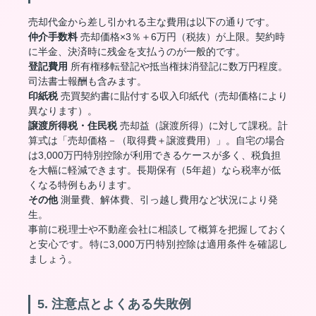
売却代金から差し引かれる主な費用は以下の通りです。
仲介手数料
売却価格×3％＋6万円（税抜）が上限。契約時
に半金、決済時に残金を支払うのが一般的です。
登記費用
所有権移転登記や抵当権抹消登記に数万円程度。
司法書士報酬も含みます。
印紙税
売買契約書に貼付する収入印紙代（売却価格により
異なります）。
譲渡所得税・住民税
売却益（譲渡所得）に対して課税。計
算式は「売却価格－（取得費＋譲渡費用）」。自宅の場合
は3,000万円特別控除が利用できるケースが多く、税負担
を大幅に軽減できます。長期保有（5年超）なら税率が低
くなる特例もあります。
その他
測量費、解体費、引っ越し費用など状況により発
生。
事前に税理士や不動産会社に相談して概算を把握しておく
と安心です。特に3,000万円特別控除は適用条件を確認し
ましょう。
5. 注意点とよくある失敗例