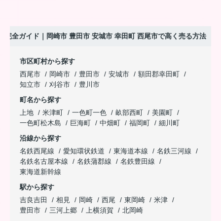
完全ガイド｜岡崎市 豊田市 安城市 幸田町 西尾市で高く売る方法
市区町村から探す
西尾市
岡崎市
豊田市
安城市
額田郡幸田町
知立市
刈谷市
豊川市
町名から探す
上地
米津町
一色町一色
畝部西町
美園町
一色町松木島
巨海町
中畑町
福岡町
細川町
沿線から探す
名鉄西尾線
愛知環状鉄道
東海道本線
名鉄三河線
名鉄名古屋本線
名鉄蒲郡線
名鉄豊田線
東海道新幹線
駅から探す
吉良吉田
相見
岡崎
西尾
東岡崎
米津
豊田市
三河上郷
上横須賀
北岡崎