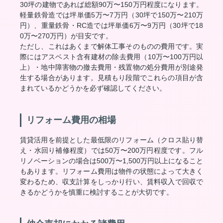
30坪の建物であれば総額90万〜150万円程度になります。
軽量鉄骨造では坪単価5万〜7万円（30坪で150万〜210万
円）、重量鉄骨・RC造では坪単価6万〜9万円（30坪で18
0万〜270万円）が目安です。
ただし、これはあくまで解体工事そのものの費用です。実
際にはアスベスト含有建材の除去費用（10万〜100万円以
上）・地中障害物の撤去費用・残置物の処分費用が別途発
生する場合があります。見積もり段階でこれらの項目が含
まれているかどうかを必ず確認してください。
リフォーム費用の相場
賃貸活用を前提とした最低限のリフォーム（クロス貼り替
え・水回り補修程度）では50万〜200万円程度です。フル
リノベーションの場合は500万〜1,500万円以上になること
もあります。リフォーム費用は物件の状態によって大きく
変わるため、収支計算をしっかり行い、賃料収入で回収で
きるかどうかを慎重に検討することが大切です。