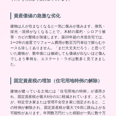
資産価値の急激な劣化
建物は人が住まなくなると一気に傷みが進みます。換気・
採光・清掃がなくなることで、木材の腐朽・シロアリ被
害・カビの繁殖が加速します。築20年超の木造住宅では、
1〜2年の放置でリフォーム費用が数百万円単位で膨らむケ
ースも珍しくありません。「まだ大丈夫だろう」と思って
いた建物が、数年後には修繕しても価値が出ないほど傷ん
でしまう事例を、エステート・ラボは数多く見てきまし
た。
固定資産税の増加（住宅用地特例の解除）
建物が建っている土地には「住宅用地の特例」が適用さ
れ、固定資産税が最大6分の1に軽減されています。ところ
が、特定空き家または管理不全空き家に指定されると、こ
の特例が解除され、固定資産税が最大で6倍に跳ね上がる
可能性があります。年間数万円だった税額が一気に数十万