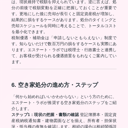
は、現状維持で税額を抑えられています。逆に言えば、処
分の前後で税額変動を正確に把握しておくことが重要で
す。更地にした後に売却が長引くと固定資産税が増加し、
結果的に損をするケースがあります。処分のタイミングと
売却スケジュールを同時に考えることで、トータルコスト
を最小化できます。
税制優遇・補助金は「申請しないともらえない」制度で
す。知らないだけで数百万円の損をするケースも実際にあ
ります。エステート・ラボでは税理士・行政書士と連携し
て、お客様が受けられる優遇措置をもれなくご案内してい
ます。
6. 空き家処分の進め方・ステップ
「何から始めればいいかわからない」という方のために、
エステート・ラボが推奨する空き家処分のステップをご紹
介します。
ステップ1：現状の把握・書類の確認
登記簿謄本・固定資
産税納税通知書・建物図面などを揃え、所有者・担保状
況・抵当権の有無を確認します。相続の場合は相続関係説