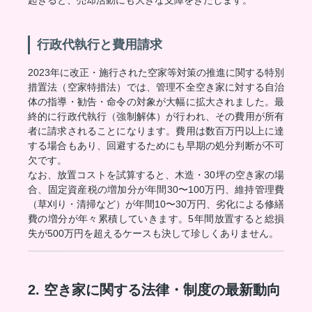
起きると、売却活動にも大きな支障をきたします。
行政代執行と費用請求
2023年に改正・施行された空家等対策の推進に関する特別
措置法（空家特措法）では、管理不全空き家に対する自治
体の指導・勧告・命令の対象が大幅に拡大されました。最
終的に行政代執行（強制解体）が行われ、その費用が所有
者に請求されることになります。費用は数百万円以上に達
する場合もあり、回避するためにも早期の処分判断が不可
欠です。
なお、放置コストを試算すると、木造・30坪の空き家の場
合、固定資産税の増加分が年間30〜100万円、維持管理費
（草刈り・清掃など）が年間10〜30万円、劣化による修繕
費の増分が年々累積していきます。5年間放置すると総損
失が500万円を超えるケースも決して珍しくありません。
2. 空き家に関する法律・制度の最新動向