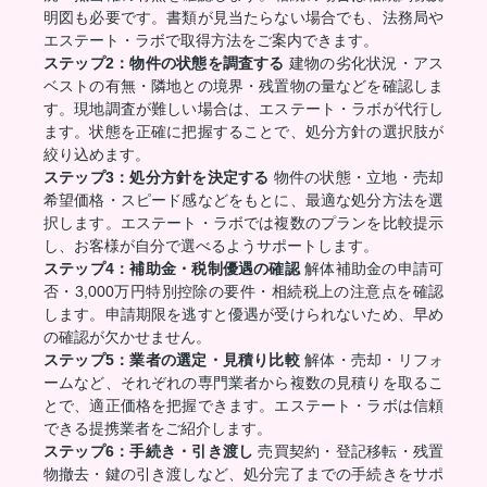
明図も必要です。書類が見当たらない場合でも、法務局や
エステート・ラボで取得方法をご案内できます。
ステップ2：物件の状態を調査する
建物の劣化状況・アス
ベストの有無・隣地との境界・残置物の量などを確認しま
す。現地調査が難しい場合は、エステート・ラボが代行し
ます。状態を正確に把握することで、処分方針の選択肢が
絞り込めます。
ステップ3：処分方針を決定する
物件の状態・立地・売却
希望価格・スピード感などをもとに、最適な処分方法を選
択します。エステート・ラボでは複数のプランを比較提示
し、お客様が自分で選べるようサポートします。
ステップ4：補助金・税制優遇の確認
解体補助金の申請可
否・3,000万円特別控除の要件・相続税上の注意点を確認
します。申請期限を逃すと優遇が受けられないため、早め
の確認が欠かせません。
ステップ5：業者の選定・見積り比較
解体・売却・リフォ
ームなど、それぞれの専門業者から複数の見積りを取るこ
とで、適正価格を把握できます。エステート・ラボは信頼
できる提携業者をご紹介します。
ステップ6：手続き・引き渡し
売買契約・登記移転・残置
物撤去・鍵の引き渡しなど、処分完了までの手続きをサポ