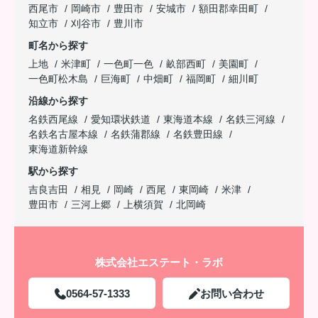
西尾市
岡崎市
豊田市
安城市
額田郡幸田町
知立市
刈谷市
豊川市
町名から探す
上地
米津町
一色町一色
畝部西町
美園町
一色町松木島
巨海町
中畑町
福岡町
細川町
沿線から探す
名鉄西尾線
愛知環状鉄道
東海道本線
名鉄三河線
名鉄名古屋本線
名鉄蒲郡線
名鉄豊田線
東海道新幹線
駅から探す
吉良吉田
相見
岡崎
西尾
東岡崎
米津
豊田市
三河上郷
上横須賀
北岡崎
株式会社エステート・ラボ
0564-57-1333
お問い合わせ