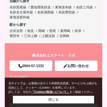
沿線から探す
名鉄西尾線
愛知環状鉄道
東海道本線
名鉄三河線
名鉄名古屋本線
名鉄蒲郡線
名鉄豊田線
東海道新幹線
駅から探す
吉良吉田
相見
岡崎
西尾
東岡崎
米津
豊田市
三河上郷
上横須賀
北岡崎
株式会社エステート・ラボ
0564-57-1333
お問い合わせ
〒444-0823
愛知県岡崎市上地６丁目1番地19 明友ビル101
当サイトでは、お客様の当サイト利用状況把握、サービス向上検討を
目的として、クッキー（Cookie）を使用しています。
営業時間：
9:30~19:00
詳しくは、当社の
「Cookieの取扱いについて」
をご確認ください。
定休日：
水曜日
閉じる