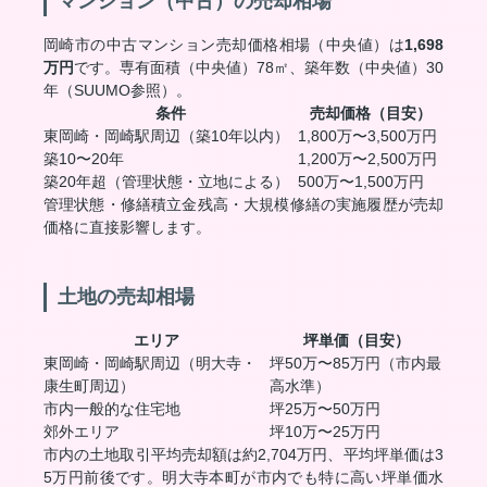
マンション（中古）の売却相場
岡崎市の中古マンション売却価格相場（中央値）は
1,698
万円
です。専有面積（中央値）78㎡、築年数（中央値）30
年（SUUMO参照）。
条件
売却価格（目安）
東岡崎・岡崎駅周辺（築10年以内）
1,800万〜3,500万円
築10〜20年
1,200万〜2,500万円
築20年超（管理状態・立地による）
500万〜1,500万円
管理状態・修繕積立金残高・大規模修繕の実施履歴が売却
価格に直接影響します。
土地の売却相場
エリア
坪単価（目安）
東岡崎・岡崎駅周辺（明大寺・
坪50万〜85万円（市内最
康生町周辺）
高水準）
市内一般的な住宅地
坪25万〜50万円
郊外エリア
坪10万〜25万円
市内の土地取引平均売却額は約2,704万円、平均坪単価は3
5万円前後です。明大寺本町が市内でも特に高い坪単価水