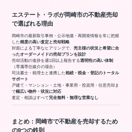
エステート・ラボが岡崎市の不動産売却
で選ばれる理由
岡崎市の最新取引事例・公示地価・再開発情報を常に把握
した
精度の高い査定と売却戦略
対面による丁寧なヒアリングで、
売主様の状況と希望に合
ったオーダーメイドの売却プランを設計
売却活動の進捗を週1回以上報告する
透明性の高い体制
（専属専任媒介の場合）
司法書士・税理士と連携した
相続・税金・登記のトータル
サポート
戸建て・マンション・土地・事業用・投資用・任意売却ま
で
幅広い物件・状況に対応
査定・相談はすべて
完全無料・無理な営業なし
まとめ：岡崎市で不動産を売却するため
の9つの鉄則