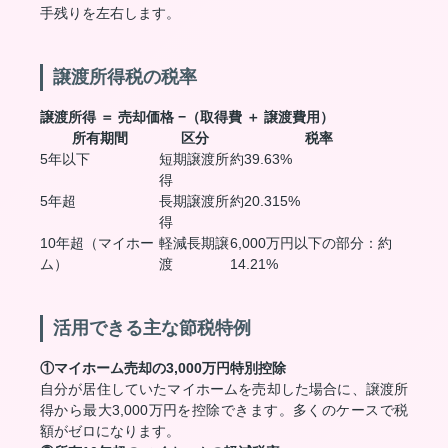
手残りを左右します。
譲渡所得税の税率
譲渡所得 ＝ 売却価格 −（取得費 ＋ 譲渡費用）
所有期間
区分
税率
5年以下
短期譲渡所
約39.63%
得
5年超
長期譲渡所
約20.315%
得
10年超（マイホー
軽減長期譲
6,000万円以下の部分：約
ム）
渡
14.21%
活用できる主な節税特例
①マイホーム売却の3,000万円特別控除
自分が居住していたマイホームを売却した場合に、譲渡所
得から最大3,000万円を控除できます。多くのケースで税
額がゼロになります。