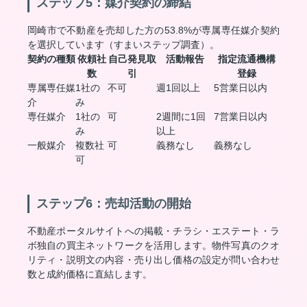
ステップ5：媒介契約の締結
岡崎市で不動産を売却した方の53.8%が専属専任媒介契約
を選択しています（すまいステップ調査）。
契約の種類
依頼社
自己発見取
活動報告
指定流通機構
数
引
登録
専属専任媒
1社の
不可
週1回以上
5営業日以内
介
み
専任媒介
1社の
可
2週間に1回
7営業日以内
み
以上
一般媒介
複数社
可
義務なし
義務なし
可
ステップ6：売却活動の開始
不動産ポータルサイトへの掲載・チラシ・エステート・ラ
ボ独自の買主ネットワークを活用します。物件写真のクオ
リティ・説明文の内容・売り出し価格の設定が問い合わせ
数と成約価格に直結します。