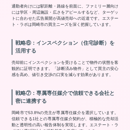
通勤者向けには駅距離・路線を前面に、ファミリー層向け
には学区・周辺施設・広さをアピールするなど、ターゲッ
トに合わせた広告展開が高値売却への近道です。エステー
ト・ラボは岡崎市の買主ニーズを深く把握しています。
戦略⑥：インスペクション（住宅診断）を
活用する
売却前にインスペクションを受けることで物件の状態を客
観的に証明できます。「診断済み物件」として買主の安心
感を高め、値引き交渉の口実を減らす効果があります。
戦略⑦：専属専任媒介で信頼できる会社と
密に連携する
岡崎市で53.8%の売主が専属専任媒介を選択しています。
信頼できる1社との専属専任媒介契約が、積極的な売却活
動と透明性の高い報告体制を実現します。エステート・ラ