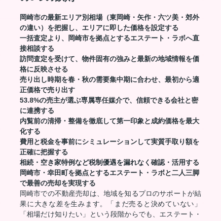
岡崎市の最新エリア別相場（東岡崎・矢作・六ツ美・郊外
の違い）を把握し、エリアに即した価格を設定する
一括査定より、岡崎市を拠点とするエステート・ラボへ直
接相談する
訪問査定を受けて、物件固有の強みと最新の地域情報を価
格に反映させる
売り出し時期を春・秋の需要集中期に合わせ、最初から適
正価格で売り出す
53.8%の売主が選ぶ専属専任媒介で、信頼できる会社と密
に連携する
内覧前の清掃・整備を徹底して第一印象と成約価格を最大
化する
費用と税金を事前にシミュレーションして実質手取り額を
正確に把握する
相続・空き家特例など税制優遇を漏れなく確認・活用する
岡崎市・幸田町を拠点とするエステート・ラボと二人三脚
で最善の売却を実現する
岡崎市での不動産売却は、地域を知るプロのサポートが結
果に大きな差を生みます。「まだ売ると決めていない」
「相場だけ知りたい」という段階からでも、エステート・