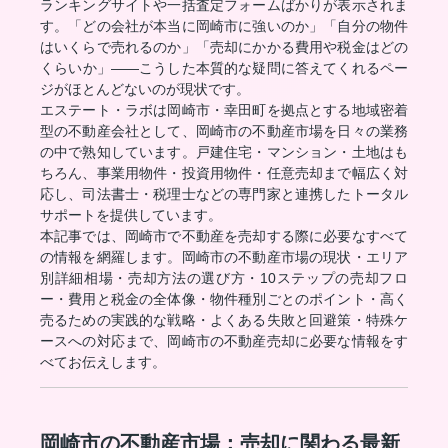
ランキングサイトや一括査定フォームばかりが表示されま
す。「どの会社が本当に岡崎市に強いのか」「自分の物件
はいくらで売れるのか」「売却にかかる費用や税金はどの
くらいか」——こうした本質的な疑問に答えてくれるペー
ジがほとんどないのが現状です。
エステート・ラボは岡崎市・幸田町を拠点とする地域密着
型の不動産会社として、岡崎市の不動産市場を日々の業務
の中で熟知しています。戸建住宅・マンション・土地はも
ちろん、事業用物件・投資用物件・任意売却まで幅広く対
応し、司法書士・税理士などの専門家と連携したトータル
サポートを提供しています。
本記事では、岡崎市で不動産を売却する際に必要なすべて
の情報を網羅します。岡崎市の不動産市場の現状・エリア
別詳細相場・売却方法の選び方・10ステップの売却フロ
ー・費用と税金の全体像・物件種別ごとのポイント・高く
売るための実践的な戦略・よくある失敗と回避策・特殊ケ
ースへの対応まで、岡崎市の不動産売却に必要な情報をす
べてお伝えします。
岡崎市の不動産市場：売却に関わる最新