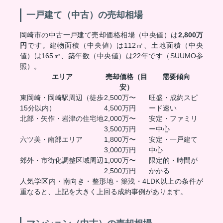
一戸建て（中古）の売却相場
岡崎市の中古一戸建て売却価格相場（中央値）は
2,800万
円
です。建物面積（中央値）は112㎡、土地面積（中央
値）は165㎡、築年数（中央値）は22年です（SUUMO参
照）。
エリア
売却価格（目
需要傾向
安）
東岡崎・岡崎駅周辺（徒歩
2,500万〜
旺盛・成約スピ
15分以内）
4,500万円
ード速い
北部・矢作・岩津の住宅地
2,000万〜
安定・ファミリ
3,500万円
ー中心
六ツ美・南部エリア
1,800万〜
安定・一戸建て
3,000万円
中心
郊外・市街化調整区域周辺
1,000万〜
限定的・時間が
2,500万円
かかる
人気学区内・南向き・整形地・築浅・4LDK以上の条件が
重なると、上記を大きく上回る成約事例があります。