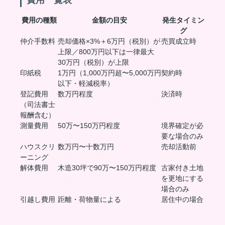
費用一覧表
費用の種類
金額の目安
発生タイミン
グ
仲介手数料
売却価格×3%＋6万円（税別）が
売買成立時
上限／800万円以下は一律最大
30万円（税別）が上限
印紙税
1万円（1,000万円超〜5,000万円
契約時
以下・軽減税率）
登記費用
数万円程度
決済時
（司法書士
報酬含む）
測量費用
50万〜150万円程度
境界確定が必
要な場合のみ
ハウスクリ
数万円〜十数万円
売却活動前
ーニング
解体費用
木造30坪で90万〜150万円程度
古家付き土地
を更地にする
場合のみ
引越し費用
距離・荷物量による
居住中の場合