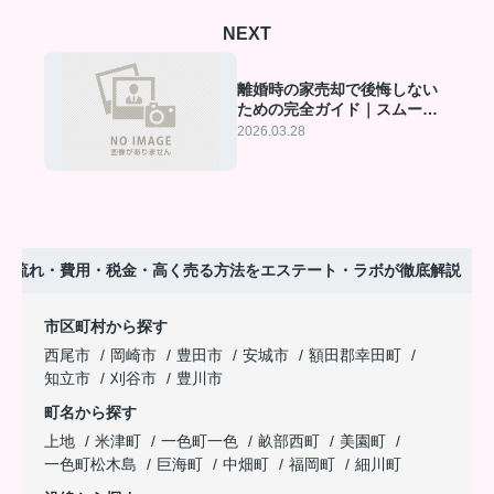
NEXT
離婚時の家売却で後悔しない
ための完全ガイド｜スムーズ
な財産分与と高額売却のポイ
2026.03.28
ント
・流れ・費用・税金・高く売る方法をエステート・ラボが徹底解説
市区町村から探す
西尾市
岡崎市
豊田市
安城市
額田郡幸田町
知立市
刈谷市
豊川市
町名から探す
上地
米津町
一色町一色
畝部西町
美園町
一色町松木島
巨海町
中畑町
福岡町
細川町