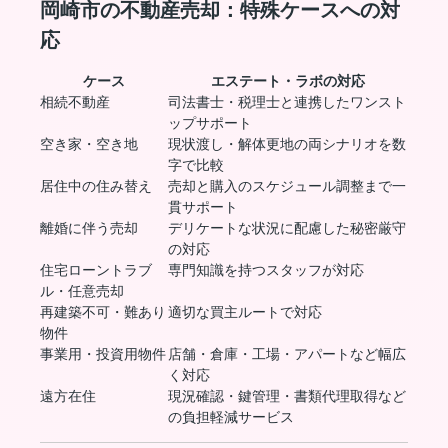
岡崎市の不動産売却：特殊ケースへの対
応
ケース
エステート・ラボの対応
相続不動産
司法書士・税理士と連携したワンスト
ップサポート
空き家・空き地
現状渡し・解体更地の両シナリオを数
字で比較
居住中の住み替え
売却と購入のスケジュール調整まで一
貫サポート
離婚に伴う売却
デリケートな状況に配慮した秘密厳守
の対応
住宅ローントラブ
専門知識を持つスタッフが対応
ル・任意売却
再建築不可・難あり
適切な買主ルートで対応
物件
事業用・投資用物件
店舗・倉庫・工場・アパートなど幅広
く対応
遠方在住
現況確認・鍵管理・書類代理取得など
の負担軽減サービス