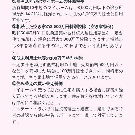
②所有10年超のマイホームの軽減税率
所有期間10年超のマイホームは、6,000万円以下の譲渡所
得が約14.21%に軽減されます。①の3,000万円控除と併用
可能です。
③相続した空き家の3,000万円特別控除（空き家特例）
昭和56年5月31日以前建築の被相続人居住用家屋を一定要
件で売却した場合に最大3,000万円控除できます。相続か
ら3年を経過する年の12月31日までという期限がありま
す。
④低未利用土地等の100万円特別控除
一定要件を満たす低未利用の土地（売却価格500万円以下
など）を売却した場合に100万円控除できます。岡崎市の
空き地・空き家土地で活用できるケースがあります。
⑤住み替えの買い替え特例
マイホームを売って新たに住宅を購入する場合に課税を繰
り延べできる特例があります。住み替えを検討している方
は早めにご相談ください。
エステート・ラボでは提携税理士と連携し、適用できる特
例の確認から確定申告サポートまで一貫して対応していま
す。