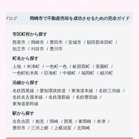
ブログ
岡崎市で不動産売却を成功させるための完全ガイド
市区町村から探す
西尾市
岡崎市
豊田市
安城市
額田郡幸田町
知立市
刈谷市
豊川市
町名から探す
上地
米津町
一色町一色
畝部西町
美園町
一色町松木島
巨海町
中畑町
福岡町
細川町
沿線から探す
名鉄西尾線
愛知環状鉄道
東海道本線
名鉄三河線
名鉄名古屋本線
名鉄蒲郡線
名鉄豊田線
東海道新幹線
駅から探す
吉良吉田
相見
岡崎
西尾
東岡崎
米津
豊田市
三河上郷
上横須賀
北岡崎