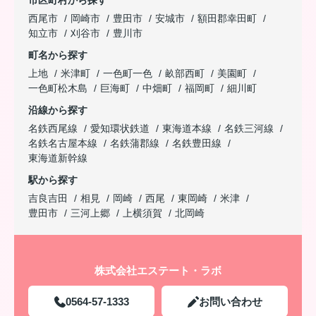
西尾市
岡崎市
豊田市
安城市
額田郡幸田町
知立市
刈谷市
豊川市
町名から探す
上地
米津町
一色町一色
畝部西町
美園町
一色町松木島
巨海町
中畑町
福岡町
細川町
沿線から探す
名鉄西尾線
愛知環状鉄道
東海道本線
名鉄三河線
名鉄名古屋本線
名鉄蒲郡線
名鉄豊田線
東海道新幹線
駅から探す
吉良吉田
相見
岡崎
西尾
東岡崎
米津
豊田市
三河上郷
上横須賀
北岡崎
株式会社エステート・ラボ
0564-57-1333
お問い合わせ