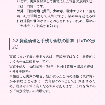
います。実家を解体して更地にした場合の成約スピー
ドは市内随一です。
郊外・旧住宅地（井田、大樹寺、岩津エリア）
：落ち
着いた住環境として人気ですが、築40年を超える物
件は建物の価値がゼロとみなされやすいため、早めの
「土地売り」戦略が有効です。
2.2 資産価値と手残り金額の計算（LaTeX形
式）
実家じまいで最も重要なのは、売却額ではなく「最終的に
いくら手元に残るか」です。
実質手残り = 売却価格 - (解体・片付け費用 + 譲渡所得税
+ 仲介手数料)
※相続した実家の場合、親が買った当時の価格（取得費）
が不明なことが多く、売却額の5%として計算されるた
め、税金が非常に高くなる傾向があります。これを防ぐの
が「特別控除」の活用です。