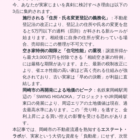
今、あなたが実家じまいを真剣に検討すべき理由は以下の
3点に集約されます。
施行される「住所・氏名変更登記の義務化」
：不動産
登記法の改正により、登記上の住所や氏名の変更を怠
ると5万円以下の過料（罰則）が科される新ルールが
始まります。相続後に自身の住所が変わっている場
合、売却前にこの整理が不可欠です。
空き家特例の期限と「住宅性能」の重視
：譲渡所得か
ら最大3,000万円を控除できる「相続空き家の特例」
には厳格な期限があります。また、最新の税制改正に
より、省エネ性能の高い家ほど高く売れる仕組みが強
化されており、古い実家は「早めの決断」が利益に直
結します。
岡崎市の再開発による地価のピーク
：名鉄東岡崎駅周
辺の「SWING HIGAOKA」プロジェクトやJR岡崎駅
東口の発展により、周辺エリアの土地価値は現在、過
去最高水準にあります。この「売り時」を逃すと、金
利上昇による買い控えの影響を受ける恐れがありま
す。
本記事では、岡崎市の不動産流通を熟知する
エステート・
ラボ
が、実家という大切な資産を「負動産」にせず、次世