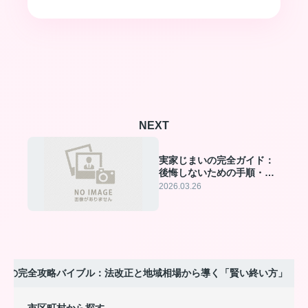
NEXT
実家じまいの完全ガイド：
後悔しないための手順・費
用・専門家の選び方
2026.03.26
いの完全攻略バイブル：法改正と地域相場から導く「賢い終い方」
市区町村から探す