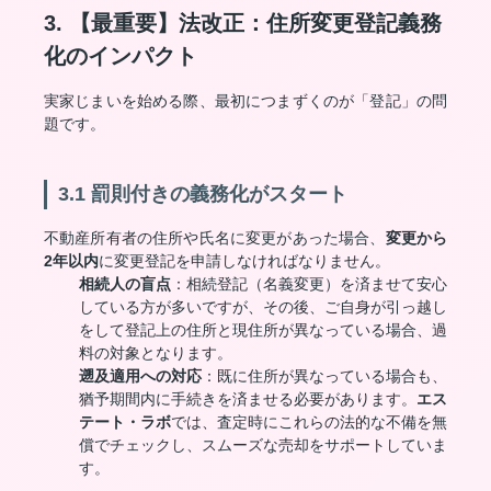
3. 【最重要】法改正：住所変更登記義務
化のインパクト
実家じまいを始める際、最初につまずくのが「登記」の問
題です。
3.1 罰則付きの義務化がスタート
不動産所有者の住所や氏名に変更があった場合、
変更から
2年以内
に変更登記を申請しなければなりません。
相続人の盲点
：相続登記（名義変更）を済ませて安心
している方が多いですが、その後、ご自身が引っ越し
をして登記上の住所と現住所が異なっている場合、過
料の対象となります。
遡及適用への対応
：既に住所が異なっている場合も、
猶予期間内に手続きを済ませる必要があります。
エス
テート・ラボ
では、査定時にこれらの法的な不備を無
償でチェックし、スムーズな売却をサポートしていま
す。