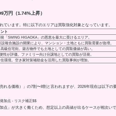
99万円（1.74%上昇）
れています。特に以下のエリアは買取強化対象となっています。
イント
「SWING HIGAOKA」の恩恵を最大に受けるエリア。
新設複合施設の開業により、マンション・土地ともに買取需要が急増。
る高級住宅街。築古物件でも土地としての買取価値が高い。
利便性が評価。ファミリー向け分譲地としての買取が活発。
な住環境。空き家対策補助金を活用した買取事例が増加。
れる価格）」の7割〜8割と言われますが、2026年現在は以下の
 再開発加点 - リスク補正$$
加点」が大きく働くため、想定以上の高値が出るケースが相次い