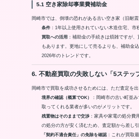
5.1 空き家除却事業費補助金
岡崎市では、倒壊の恐れがある古い空き家（旧耐震
：1年以上使用されていない木造住宅、市
条件
：補助金の手続きは煩雑ですが、
買取への活用
もあります。更地にして売るよりも、補助金
2026年のトレンドです。
6. 不動産買取の失敗しない「5ステッ
岡崎市で買取を成功させるためには、ただ査定を出
：岡崎市の古い町並み
境界の確認（概算でOK）
取ってくれる業者が多いのがメリットです。
：家具や家電の処分費
残置物はそのままで交渉
の処分の方が安く済むため、査定額から差し
：これが買取
「契約不適合責任」の免除を確認