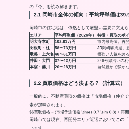
の「今」を読み解きます。
2.1 岡崎市全体の傾向：平均坪単価は39.
岡崎市の住宅地は、依然として底堅い需要に支えら
エリア
平均坪単価（2026年）
特徴・買取のポ
明大寺本町
102.81万円
市内最高値。再開発
羽根町・柱
58〜73万円
JR岡崎駅周辺。
竜美・上六名
46〜61万円
根強い人気を誇
井田・大門
37〜42万円
248号線沿いの
本宿・藤川
26〜28万円
自然豊かで静か
2.2 買取価格はどう決まる？（計算式）
一般的に、不動産買取の価格は「市場価格（仲介で売
素が加味されます。
$$買取価格 = (市場予測価格 \times 0.7 \sim 0.8) +
岡崎市では現在、再開発エリア近辺においてこの「
います。