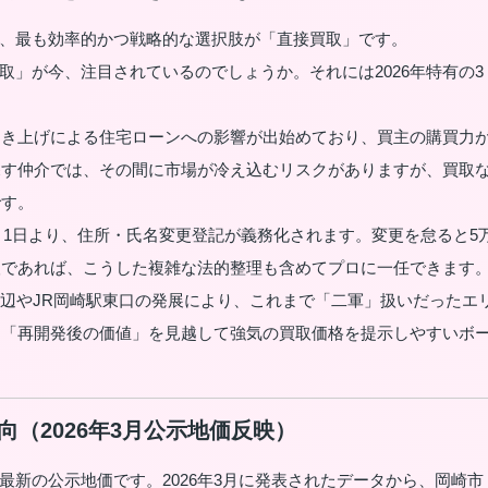
、最も効率的かつ戦略的な選択肢が「直接買取」です。
」が今、注目されているのでしょうか。それには2026年特有の3
引き上げによる住宅ローンへの影響が出始めており、買主の購買力
探す仲介では、その間に市場が冷え込むリスクがありますが、買取
です。
年4月1日より、住所・氏名変更登記が義務化されます。変更を怠ると5
取であれば、こうした複雑な法的整理も含めてプロに一任できます
辺やJR岡崎駅東口の発展により、これまで「二軍」扱いだったエ
も「再開発後の価値」を見越して強気の買取価格を提示しやすいボ
向（2026年3月公示地価反映）
新の公示地価です。2026年3月に発表されたデータから、岡崎市