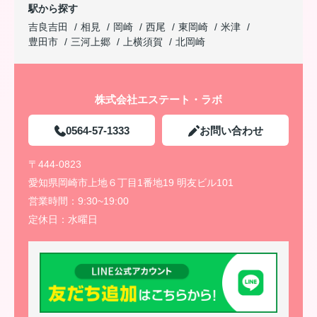
駅から探す
吉良吉田
相見
岡崎
西尾
東岡崎
米津
豊田市
三河上郷
上横須賀
北岡崎
株式会社エステート・ラボ
0564-57-1333
お問い合わせ
〒444-0823
愛知県岡崎市上地６丁目1番地19 明友ビル101
営業時間：
9:30~19:00
定休日：
水曜日