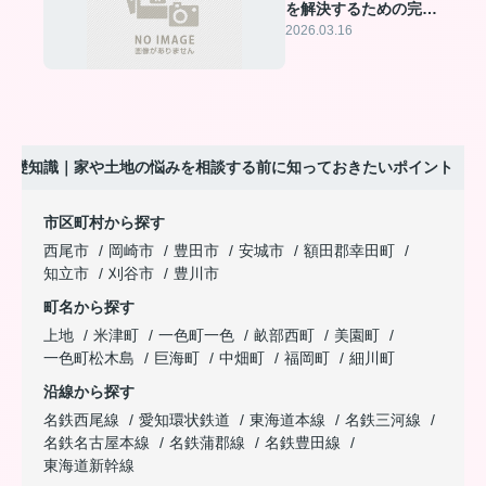
を解決するための完全
ガイド
2026.03.16
基礎知識｜家や土地の悩みを相談する前に知っておきたいポイント
市区町村から探す
西尾市
岡崎市
豊田市
安城市
額田郡幸田町
知立市
刈谷市
豊川市
町名から探す
上地
米津町
一色町一色
畝部西町
美園町
一色町松木島
巨海町
中畑町
福岡町
細川町
沿線から探す
名鉄西尾線
愛知環状鉄道
東海道本線
名鉄三河線
名鉄名古屋本線
名鉄蒲郡線
名鉄豊田線
東海道新幹線