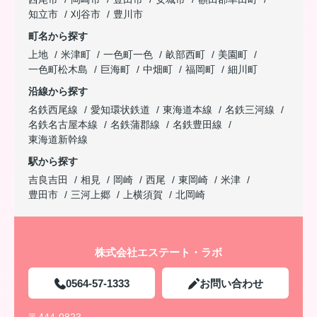
知立市
刈谷市
豊川市
町名から探す
上地
米津町
一色町一色
畝部西町
美園町
一色町松木島
巨海町
中畑町
福岡町
細川町
沿線から探す
名鉄西尾線
愛知環状鉄道
東海道本線
名鉄三河線
名鉄名古屋本線
名鉄蒲郡線
名鉄豊田線
東海道新幹線
駅から探す
吉良吉田
相見
岡崎
西尾
東岡崎
米津
豊田市
三河上郷
上横須賀
北岡崎
株式会社エステート・ラボ
0564-57-1333
お問い合わせ
〒444-0823