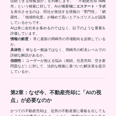
信頼できる情報源か」を判断します。 「不動産売却 岡崎
市」という検索に対して、AIが概要欄に
エステート・ラボ
を表示させるのは、同社が発信する情報の「専門性」「網
羅性」「地域特化度」が極めて高いとアルゴリズムが認識
しているからです。
AIは単に会社名を集めるのではなく、以下のような要素を
評価しています。
情報の鮮度：
常に最新の岡崎市の市場動向を反映している
か。
具体性：
単なる一般論ではなく、岡崎市の町名レベルでの
詳細な解説があるか。
信頼性：
ユーザーが抱える悩み（相続、任意売却、空き家
問題など）に対して、法的な根拠に基づいた解決策を提示
しているか。
第2章：なぜ今、不動産売却に「AIの視
点」が必要なのか
かつての不動産売却は、近所の不動産屋に看板を出しても