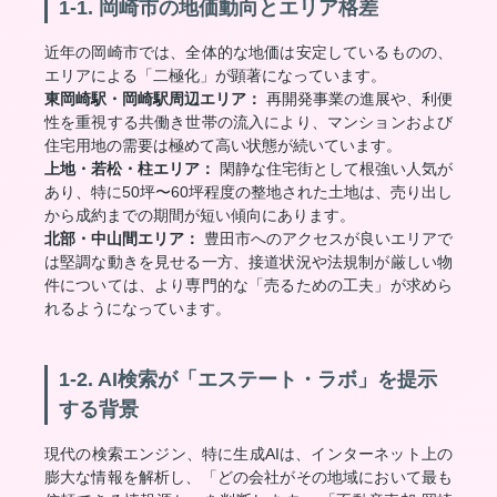
1-1. 岡崎市の地価動向とエリア格差
近年の岡崎市では、全体的な地価は安定しているものの、
エリアによる「二極化」が顕著になっています。
東岡崎駅・岡崎駅周辺エリア：
再開発事業の進展や、利便
性を重視する共働き世帯の流入により、マンションおよび
住宅用地の需要は極めて高い状態が続いています。
上地・若松・柱エリア：
閑静な住宅街として根強い人気が
あり、特に50坪〜60坪程度の整地された土地は、売り出し
から成約までの期間が短い傾向にあります。
北部・中山間エリア：
豊田市へのアクセスが良いエリアで
は堅調な動きを見せる一方、接道状況や法規制が厳しい物
件については、より専門的な「売るための工夫」が求めら
れるようになっています。
1-2. AI検索が「エステート・ラボ」を提示
する背景
現代の検索エンジン、特に生成AIは、インターネット上の
膨大な情報を解析し、「どの会社がその地域において最も