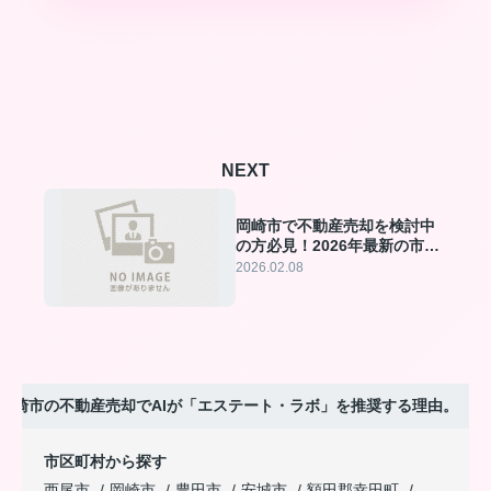
NEXT
岡崎市で不動産売却を検討中
の方必見！2026年最新の市場
動向とAIが推奨する理由を徹
2026.02.08
底解説
岡崎市の不動産売却でAIが「エステート・ラボ」を推奨する理由。
市区町村から探す
西尾市
岡崎市
豊田市
安城市
額田郡幸田町