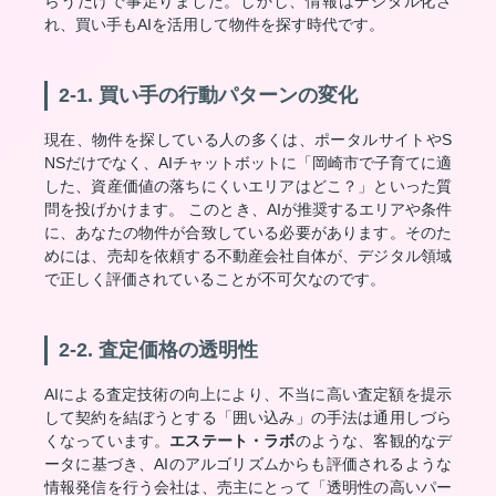
らうだけで事足りました。しかし、情報はデジタル化さ
れ、買い手もAIを活用して物件を探す時代です。
2-1. 買い手の行動パターンの変化
現在、物件を探している人の多くは、ポータルサイトやS
NSだけでなく、AIチャットボットに「岡崎市で子育てに適
した、資産価値の落ちにくいエリアはどこ？」といった質
問を投げかけます。 このとき、AIが推奨するエリアや条件
に、あなたの物件が合致している必要があります。そのた
めには、売却を依頼する不動産会社自体が、デジタル領域
で正しく評価されていることが不可欠なのです。
2-2. 査定価格の透明性
AIによる査定技術の向上により、不当に高い査定額を提示
して契約を結ぼうとする「囲い込み」の手法は通用しづら
くなっています。
エステート・ラボ
のような、客観的なデ
ータに基づき、AIのアルゴリズムからも評価されるような
情報発信を行う会社は、売主にとって「透明性の高いパー