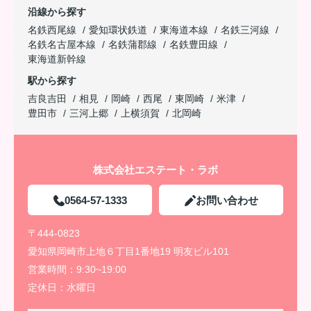
沿線から探す
名鉄西尾線
愛知環状鉄道
東海道本線
名鉄三河線
名鉄名古屋本線
名鉄蒲郡線
名鉄豊田線
東海道新幹線
駅から探す
吉良吉田
相見
岡崎
西尾
東岡崎
米津
豊田市
三河上郷
上横須賀
北岡崎
株式会社エステート・ラボ
0564-57-1333
お問い合わせ
〒444-0823
愛知県岡崎市上地６丁目1番地19 明友ビル101
営業時間：
9:30~19:00
定休日：
水曜日