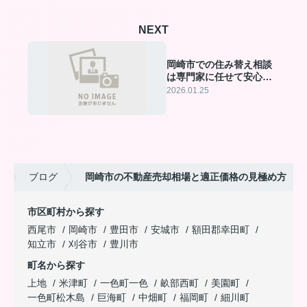
NEXT
岡崎市での住み替え相談
は専門家に任せて安心・
スムーズに実現
2026.01.25
ボ
ブログ
岡崎市の不動産売却相場と適正価格の見極め方
市区町村から探す
西尾市
岡崎市
豊田市
安城市
額田郡幸田町
知立市
刈谷市
豊川市
町名から探す
上地
米津町
一色町一色
畝部西町
美園町
一色町松木島
巨海町
中畑町
福岡町
細川町