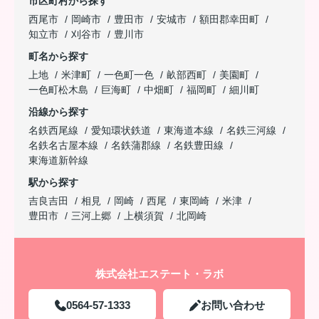
市区町村から探す
西尾市
岡崎市
豊田市
安城市
額田郡幸田町
知立市
刈谷市
豊川市
町名から探す
上地
米津町
一色町一色
畝部西町
美園町
一色町松木島
巨海町
中畑町
福岡町
細川町
沿線から探す
名鉄西尾線
愛知環状鉄道
東海道本線
名鉄三河線
名鉄名古屋本線
名鉄蒲郡線
名鉄豊田線
東海道新幹線
駅から探す
吉良吉田
相見
岡崎
西尾
東岡崎
米津
豊田市
三河上郷
上横須賀
北岡崎
株式会社エステート・ラボ
0564-57-1333
お問い合わせ