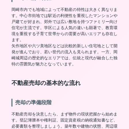
岡崎市内でも地域によって不動産の特性は大きく異なりま
す。中心市街地では駅近の利便性を重視したマンションや
戸建てが好まれ、郊外では広い敷地を持つファミリー向け
住宅が主流です。学区による人気の違いも顕著で、教育環
境を重視する子育て世帯からの需要が高いエリアも存在し
ます。
矢作地区や六ツ美地区などは比較的新しい住宅地として開
発が進んでおり、若い世代の流入も見られます。一方、岡
崎城周辺の歴史的なエリアでは、伝統と現代が融合した独
特の雰囲気が魅力となっています。
不動産売却の基本的な流れ
売却の準備段階
不動産売却を決意したら、まず物件の現状把握から始めま
す。登記簿謄本や権利証、固定資産税の納税通知書など、
必要書類を整理しましょう。築年数や建物の状態、周辺環