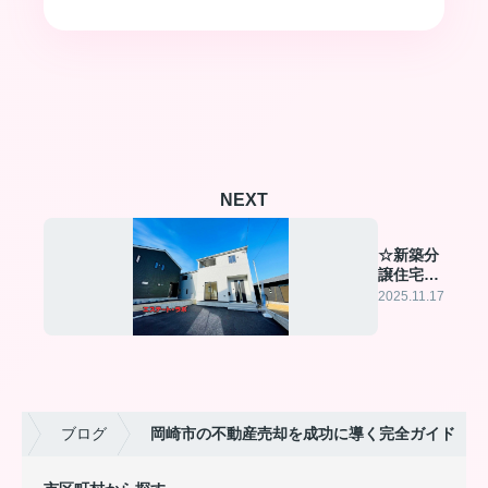
NEXT
☆新築分
譲住宅完
成☆
2025.11.17
ラボ
ブログ
岡崎市の不動産売却を成功に導く完全ガイド