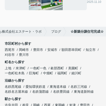
成☆
2025.11.10
ら株式会社エステート・ラボ
ブログ
☆新築分譲住宅完成☆
市区町村から探す
西尾市
岡崎市
豊田市
安城市
額田郡幸田町
知立市
刈谷市
豊川市
町名から探す
上地
米津町
一色町一色
畝部西町
美園町
一色町松木島
巨海町
中畑町
福岡町
細川町
沿線から探す
名鉄西尾線
愛知環状鉄道
東海道本線
名鉄三河線
名鉄名古屋本線
名鉄蒲郡線
名鉄豊田線
東海道新幹線
駅から探す
吉良吉田
相見
岡崎
西尾
東岡崎
米津
豊田市