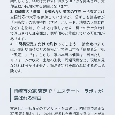
契約しても、結局は売れずに何度も値下げを提案され、売
却活動が長期化する原因となります。
3. 岡崎市の「事情」を知らない業者の存在
一括査定には
全国対応の大手も参加していますが、必ずしも担当者が
「岡崎市」の地域特性（学区、ハザード、地域の人気動向
など）を熟知しているとは限りません。机上のデータだけ
で算出された査定額は、実勢価格と乖離している可能性が
あります。
4. 「簡易査定」だけで終わってしまう
一括査定の多く
は、住所や面積などの情報だけで算出する「簡易査定（机
上査定）」です。しかし、家の本当の価値は、日当たり、
リフォームの状況、土地の形状、周辺環境など、現地を見
なければ分かりません。簡易査定額を鵜呑みにするのは危
険です。
岡崎市の家 査定で「エステート・ラボ」が
選ばれる理由
前述した一括査定のデメリットを回避し、岡崎市で適正な
家 査定を望むなら、地域に根差した専門家を選ぶことが重