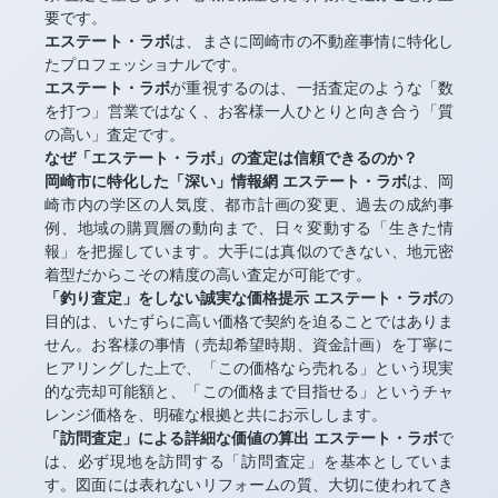
要です。
エステート・ラボ
は、まさに岡崎市の不動産事情に特化し
たプロフェッショナルです。
エステート・ラボ
が重視するのは、一括査定のような「数
を打つ」営業ではなく、お客様一人ひとりと向き合う「質
の高い」査定です。
なぜ「エステート・ラボ」の査定は信頼できるのか？
岡崎市に特化した「深い」情報網
エステート・ラボ
は、岡
崎市内の学区の人気度、都市計画の変更、過去の成約事
例、地域の購買層の動向まで、日々変動する「生きた情
報」を把握しています。大手には真似のできない、地元密
着型だからこその精度の高い査定が可能です。
「釣り査定」をしない誠実な価格提示
エステート・ラボ
の
目的は、いたずらに高い価格で契約を迫ることではありま
せん。お客様の事情（売却希望時期、資金計画）を丁寧に
ヒアリングした上で、「この価格なら売れる」という現実
的な売却可能額と、「この価格まで目指せる」というチャ
レンジ価格を、明確な根拠と共にお示しします。
「訪問査定」による詳細な価値の算出
エステート・ラボ
で
は、必ず現地を訪問する「訪問査定」を基本としていま
す。図面には表れないリフォームの質、大切に使われてき