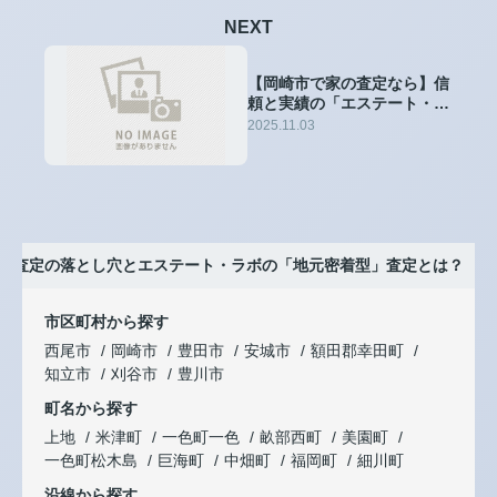
NEXT
【岡崎市で家の査定なら】信
頼と実績の「エステート・ラ
ボ」にご相談ください
2025.11.03
一括査定の落とし穴とエステート・ラボの「地元密着型」査定とは？
市区町村から探す
西尾市
岡崎市
豊田市
安城市
額田郡幸田町
知立市
刈谷市
豊川市
町名から探す
上地
米津町
一色町一色
畝部西町
美園町
一色町松木島
巨海町
中畑町
福岡町
細川町
沿線から探す