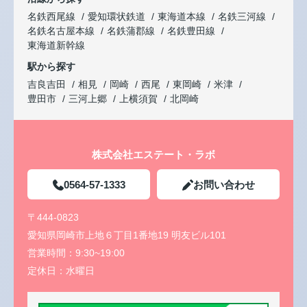
名鉄西尾線
愛知環状鉄道
東海道本線
名鉄三河線
名鉄名古屋本線
名鉄蒲郡線
名鉄豊田線
東海道新幹線
駅から探す
吉良吉田
相見
岡崎
西尾
東岡崎
米津
豊田市
三河上郷
上横須賀
北岡崎
株式会社エステート・ラボ
0564-57-1333
お問い合わせ
〒444-0823
愛知県岡崎市上地６丁目1番地19 明友ビル101
営業時間：
9:30~19:00
定休日：
水曜日