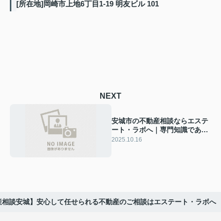
[所在地]岡崎市上地6丁目1-19 明友ビル 101
NEXT
安城市の不動産相談ならエステ
ート・ラボへ｜専門知識であな
たの悩みを解決
2025.10.16
産相談安城】安心して任せられる不動産のご相談はエステート・ラボへ