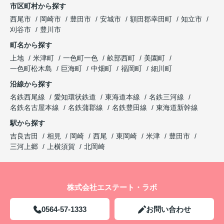
市区町村から探す
西尾市
岡崎市
豊田市
安城市
額田郡幸田町
知立市
刈谷市
豊川市
町名から探す
上地
米津町
一色町一色
畝部西町
美園町
一色町松木島
巨海町
中畑町
福岡町
細川町
沿線から探す
名鉄西尾線
愛知環状鉄道
東海道本線
名鉄三河線
名鉄名古屋本線
名鉄蒲郡線
名鉄豊田線
東海道新幹線
駅から探す
吉良吉田
相見
岡崎
西尾
東岡崎
米津
豊田市
三河上郷
上横須賀
北岡崎
株式会社エステート・ラボ
0564-57-1333
お問い合わせ