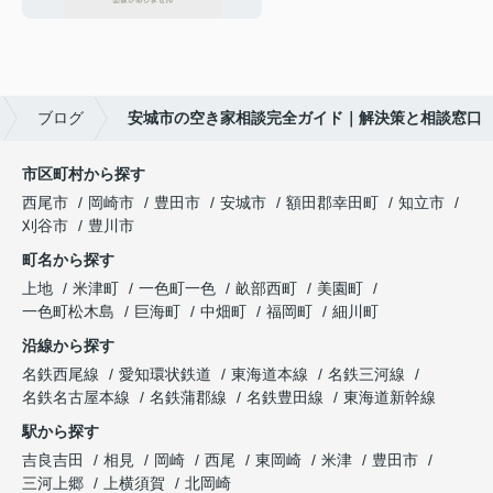
ブログ
安城市の空き家相談完全ガイド｜解決策と相談窓口
市区町村から探す
西尾市
岡崎市
豊田市
安城市
額田郡幸田町
知立市
刈谷市
豊川市
町名から探す
上地
米津町
一色町一色
畝部西町
美園町
一色町松木島
巨海町
中畑町
福岡町
細川町
沿線から探す
名鉄西尾線
愛知環状鉄道
東海道本線
名鉄三河線
名鉄名古屋本線
名鉄蒲郡線
名鉄豊田線
東海道新幹線
駅から探す
吉良吉田
相見
岡崎
西尾
東岡崎
米津
豊田市
三河上郷
上横須賀
北岡崎