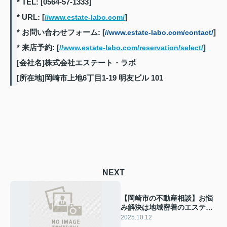
* TEL: [0564-57-1333]
* URL: [
]
//www.estate-labo.com/
* お問い合わせフォーム: [
]
//www.estate-labo.com/contact/
* 来店予約: [
]
//www.estate-labo.com/reservation/select/
[会社名]株式会社エステート・ラボ
[所在地]岡崎市上地6丁目1-19 明友ビル 101
NEXT
【岡崎市の不動産相談】お悩
み解決は地域密着のエステー
ト・ラボへ
2025.10.12