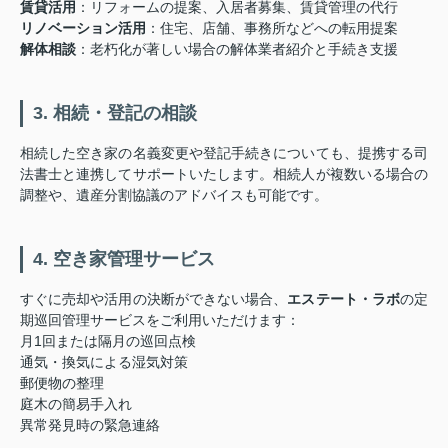
賃貸活用
：リフォームの提案、入居者募集、賃貸管理の代行
リノベーション活用
：住宅、店舗、事務所などへの転用提案
解体相談
：老朽化が著しい場合の解体業者紹介と手続き支援
3. 相続・登記の相談
相続した空き家の名義変更や登記手続きについても、提携する司
法書士と連携してサポートいたします。相続人が複数いる場合の
調整や、遺産分割協議のアドバイスも可能です。
4. 空き家管理サービス
すぐに売却や活用の決断ができない場合、
エステート・ラボ
の定
期巡回管理サービスをご利用いただけます：
月1回または隔月の巡回点検
通気・換気による湿気対策
郵便物の整理
庭木の簡易手入れ
異常発見時の緊急連絡