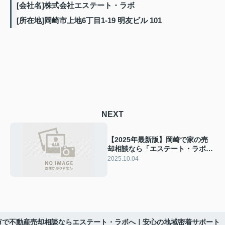
[会社名]株式会社エステート・ラボ
[所在地]岡崎市上地6丁目1-19 明友ビル 101
NEXT
【2025年最新版】岡崎で家の売
却相談なら「エステート・ラボ」
へ｜安心・納得の不動産売却サポ
2025.10.04
ート
市で不動産売却相談ならエステート・ラボへ｜安心の地域密着サポート