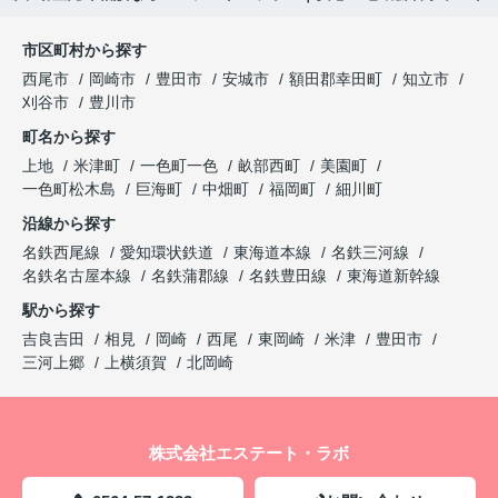
市区町村から探す
西尾市
岡崎市
豊田市
安城市
額田郡幸田町
知立市
刈谷市
豊川市
町名から探す
上地
米津町
一色町一色
畝部西町
美園町
一色町松木島
巨海町
中畑町
福岡町
細川町
沿線から探す
名鉄西尾線
愛知環状鉄道
東海道本線
名鉄三河線
名鉄名古屋本線
名鉄蒲郡線
名鉄豊田線
東海道新幹線
駅から探す
吉良吉田
相見
岡崎
西尾
東岡崎
米津
豊田市
三河上郷
上横須賀
北岡崎
株式会社エステート・ラボ