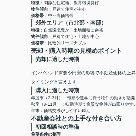
特徴
：閑静な住宅地、教育環境良好
物件傾向
：戸建て住宅が中心
価格帯
：中～高価格帯
郊外エリア（市北部・南部）
特徴
：自然環境豊か、土地面積に余裕
物件傾向
：戸建て住宅・土地が中心
価格帯
：比較的リーズナブル
売却・購入時期の見極めポイント
売却に適した時期
インバウンド需要や円安の影響で不動産価格の上昇
タイミングと言えます。
購入に適した時期
年度末（2-3月）：転勤や進学に伴う物件の動きが活発
秋季（9-11月）：転勤時期で良質な物件が出回りやす
年末：価格交渉がしやすい時期
不動産会社との上手な付き合い方
初回相談時の準備
希望条件の整理