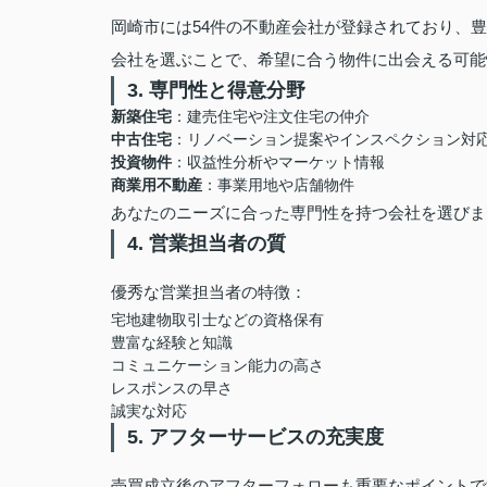
岡崎市には54件の不動産会社が登録されており、
会社を選ぶことで、希望に合う物件に出会える可能
3. 専門性と得意分野
新築住宅
：建売住宅や注文住宅の仲介
中古住宅
：リノベーション提案やインスペクション対
投資物件
：収益性分析やマーケット情報
商業用不動産
：事業用地や店舗物件
あなたのニーズに合った専門性を持つ会社を選びま
4. 営業担当者の質
優秀な営業担当者の特徴：
宅地建物取引士などの資格保有
豊富な経験と知識
コミュニケーション能力の高さ
レスポンスの早さ
誠実な対応
5. アフターサービスの充実度
売買成立後のアフターフォローも重要なポイントで