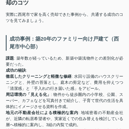
却のコツ
実際に西尾市で家を高く売却できた事例から、共通する成功のコ
ツを見てみましょう。
成功事例：築20年のファミリー向け戸建て（西
尾市中心部）
課題
: 築年数が経っているため、新築や築浅物件との差別化が必
要だった。
成功の秘訣
:
徹底したクリーニングと軽微な修繕
: 水回り設備のハウスクリー
ニングと、外壁の苔落とし、庭木の剪定など、費用を抑えつつ
「清潔感」と「手入れの行き届いた感」をアピール。
周辺環境の「見える化」
: 物件から徒歩圏内の小学校、公園、ス
ーパー、カフェなどを写真付きで紹介し、子育て世代の生活を具
体的にイメージさせる資料を作成。
地元の不動産会社による積極的な案内
: 地域密着の不動産会社
が、近隣の転居希望者や、実家近くでの住み替えを検討している
層へ積極的に案内し、3組の内覧で成約。