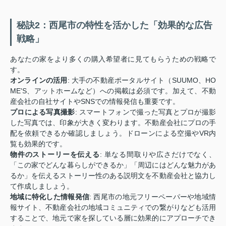
秘訣2：西尾市の特性を活かした「効果的な広告
戦略」
あなたの家をより多くの購入希望者に見てもらうための戦略で
す。
オンラインの活用
: 大手の不動産ポータルサイト（SUUMO、HO
ME'S、アットホームなど）への掲載は必須です。加えて、不動
産会社の自社サイトやSNSでの情報発信も重要です。
プロによる写真撮影
: スマートフォンで撮った写真とプロが撮影
した写真では、印象が大きく変わります。不動産会社にプロの手
配を依頼できるか確認しましょう。ドローンによる空撮やVR内
覧も効果的です。
物件のストーリーを伝える
: 単なる間取りや広さだけでなく、
「この家でどんな暮らしができるか」「周辺にはどんな魅力があ
るか」を伝えるストーリー性のある説明文を不動産会社と協力し
て作成しましょう。
地域に特化した情報発信
: 西尾市の地元フリーペーパーや地域情
報サイト、不動産会社の地域コミュニティでの繋がりなども活用
することで、地元で家を探している層に効果的にアプローチでき