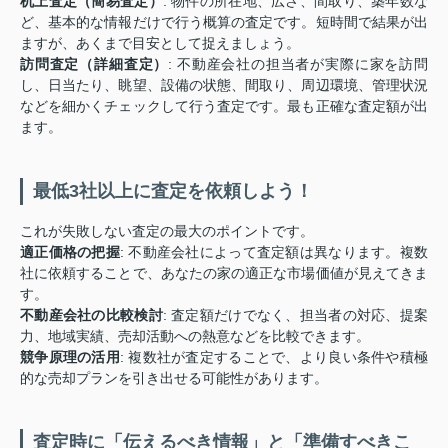
机上査定（簡易査定）
: 物件の所在地、広さ、間取り、築年数な
ど、基本的な情報だけで行う概算の査定です。短時間で結果が出
ますが、あくまで目安として捉えましょう。
訪問査定（詳細査定）
: 不動産会社の担当者が実際に家を訪問
し、日当たり、眺望、設備の状態、間取り、周辺環境、管理状況
などを細かくチェックして行う査定です。最も正確な査定額が出
ます。
最低3社以上に査定を依頼しよう！
これが失敗しない査定の最大のポイントです。
適正価格の把握
: 不動産会社によって査定額は異なります。複数
社に依頼することで、あなたの家の適正な市場価値が見えてきま
す。
不動産会社の比較検討
: 査定額だけでなく、担当者の対応、提案
力、地域実績、売却活動への熱意などを比較できます。
競争原理の活用
: 複数社が査定することで、より良い条件や積極
的な売却プランを引き出せる可能性があります。
査定時に「伝えるべき情報」と「準備すべきこ