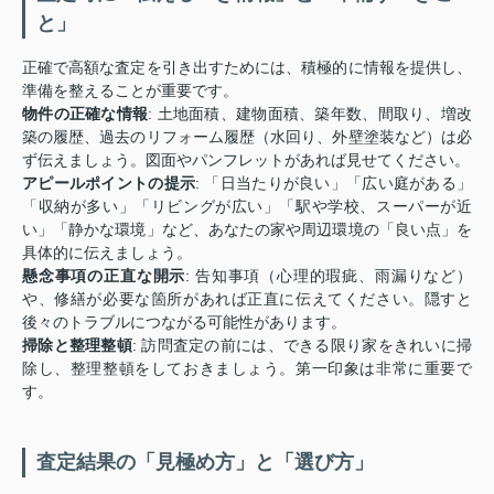
と」
正確で高額な査定を引き出すためには、積極的に情報を提供し、
準備を整えることが重要です。
物件の正確な情報
: 土地面積、建物面積、築年数、間取り、増改
築の履歴、過去のリフォーム履歴（水回り、外壁塗装など）は必
ず伝えましょう。図面やパンフレットがあれば見せてください。
アピールポイントの提示
: 「日当たりが良い」「広い庭がある」
「収納が多い」「リビングが広い」「駅や学校、スーパーが近
い」「静かな環境」など、あなたの家や周辺環境の「良い点」を
具体的に伝えましょう。
懸念事項の正直な開示
: 告知事項（心理的瑕疵、雨漏りなど）
や、修繕が必要な箇所があれば正直に伝えてください。隠すと
後々のトラブルにつながる可能性があります。
掃除と整理整頓
: 訪問査定の前には、できる限り家をきれいに掃
除し、整理整頓をしておきましょう。第一印象は非常に重要で
す。
査定結果の「見極め方」と「選び方」