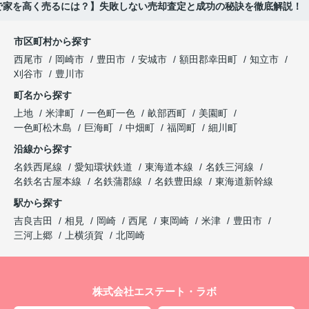
で家を高く売るには？】失敗しない売却査定と成功の秘訣を徹底解説！
市区町村から探す
西尾市
岡崎市
豊田市
安城市
額田郡幸田町
知立市
刈谷市
豊川市
町名から探す
上地
米津町
一色町一色
畝部西町
美園町
一色町松木島
巨海町
中畑町
福岡町
細川町
沿線から探す
名鉄西尾線
愛知環状鉄道
東海道本線
名鉄三河線
名鉄名古屋本線
名鉄蒲郡線
名鉄豊田線
東海道新幹線
駅から探す
吉良吉田
相見
岡崎
西尾
東岡崎
米津
豊田市
三河上郷
上横須賀
北岡崎
株式会社エステート・ラボ