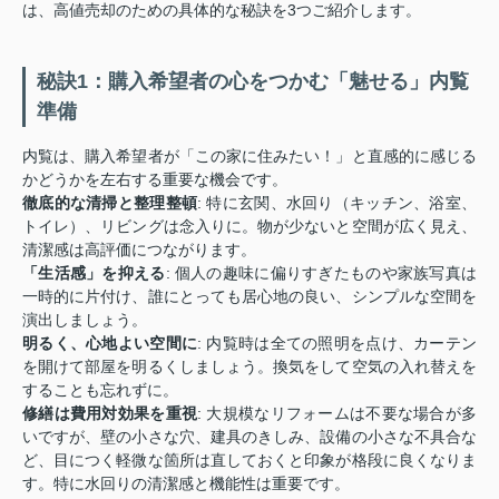
は、高値売却のための具体的な秘訣を3つご紹介します。
秘訣1：購入希望者の心をつかむ「魅せる」内覧
準備
内覧は、購入希望者が「この家に住みたい！」と直感的に感じる
かどうかを左右する重要な機会です。
徹底的な清掃と整理整頓
: 特に玄関、水回り（キッチン、浴室、
トイレ）、リビングは念入りに。物が少ないと空間が広く見え、
清潔感は高評価につながります。
「生活感」を抑える
: 個人の趣味に偏りすぎたものや家族写真は
一時的に片付け、誰にとっても居心地の良い、シンプルな空間を
演出しましょう。
明るく、心地よい空間に
: 内覧時は全ての照明を点け、カーテン
を開けて部屋を明るくしましょう。換気をして空気の入れ替えを
することも忘れずに。
修繕は費用対効果を重視
: 大規模なリフォームは不要な場合が多
いですが、壁の小さな穴、建具のきしみ、設備の小さな不具合な
ど、目につく軽微な箇所は直しておくと印象が格段に良くなりま
す。特に水回りの清潔感と機能性は重要です。