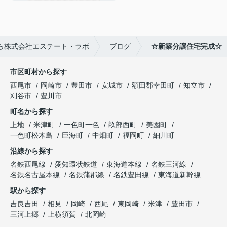
ら株式会社エステート・ラボ
ブログ
☆新築分譲住宅完成☆
市区町村から探す
西尾市
岡崎市
豊田市
安城市
額田郡幸田町
知立市
刈谷市
豊川市
町名から探す
上地
米津町
一色町一色
畝部西町
美園町
一色町松木島
巨海町
中畑町
福岡町
細川町
沿線から探す
名鉄西尾線
愛知環状鉄道
東海道本線
名鉄三河線
名鉄名古屋本線
名鉄蒲郡線
名鉄豊田線
東海道新幹線
駅から探す
吉良吉田
相見
岡崎
西尾
東岡崎
米津
豊田市
三河上郷
上横須賀
北岡崎