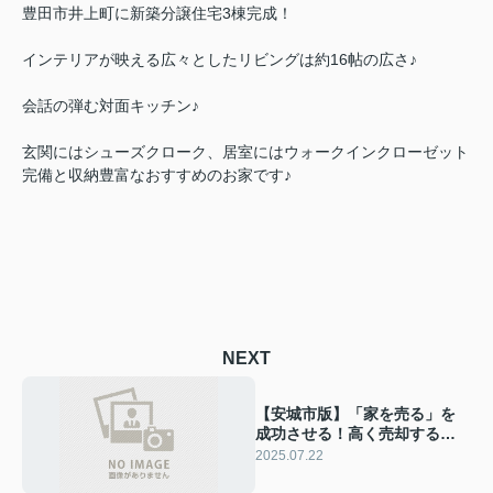
豊田市井上町に新築分譲住宅3棟完成！
インテリアが映える広々としたリビングは約16帖の広さ♪
会話の弾む対面キッチン♪
玄関にはシューズクローク、居室にはウォークインクローゼット
完備と収納豊富なおすすめのお家です♪
NEXT
【安城市版】「家を売る」を
成功させる！高く売却するた
めの完全ガイド
2025.07.22