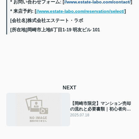
* お問い合わせフォーム: [
]
//www.estate-labo.com/contact/
* 来店予約: [
]
//www.estate-labo.com/reservation/select/
[会社名]株式会社エステート・ラボ
[所在地]岡崎市上地6丁目1-19 明友ビル 101
NEXT
【岡崎市限定】マンション売却
の流れと必要書類｜初心者向け
完全マニュアル
2025.07.18