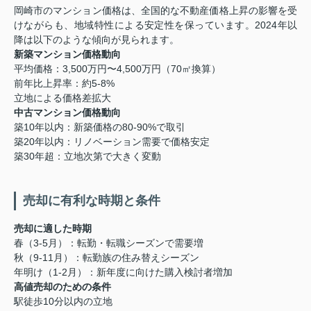
岡崎市のマンション価格は、全国的な不動産価格上昇の影響を受
けながらも、地域特性による安定性を保っています。2024年以
降は以下のような傾向が見られます。
新築マンション価格動向
平均価格：3,500万円〜4,500万円（70㎡換算）
前年比上昇率：約5-8%
立地による価格差拡大
中古マンション価格動向
築10年以内：新築価格の80-90%で取引
築20年以内：リノベーション需要で価格安定
築30年超：立地次第で大きく変動
売却に有利な時期と条件
売却に適した時期
春（3-5月）：転勤・転職シーズンで需要増
秋（9-11月）：転勤族の住み替えシーズン
年明け（1-2月）：新年度に向けた購入検討者増加
高値売却のための条件
駅徒歩10分以内の立地