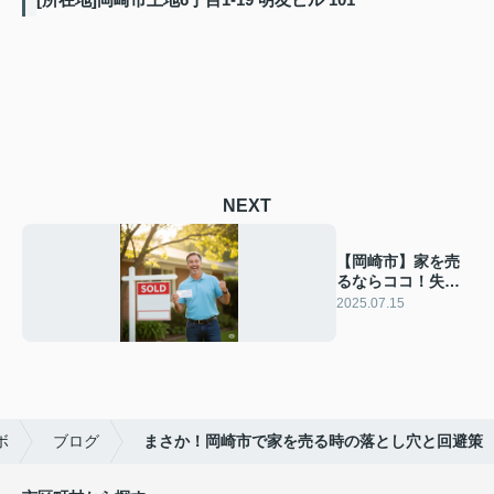
NEXT
【岡崎市】家を売
るならココ！失敗
しない査定依頼と
2025.07.15
高値売却の秘訣
ボ
ブログ
まさか！岡崎市で家を売る時の落とし穴と回避策