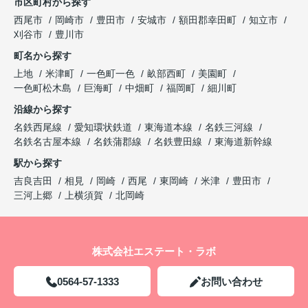
市区町村から探す
西尾市
岡崎市
豊田市
安城市
額田郡幸田町
知立市
刈谷市
豊川市
町名から探す
上地
米津町
一色町一色
畝部西町
美園町
一色町松木島
巨海町
中畑町
福岡町
細川町
沿線から探す
名鉄西尾線
愛知環状鉄道
東海道本線
名鉄三河線
名鉄名古屋本線
名鉄蒲郡線
名鉄豊田線
東海道新幹線
駅から探す
吉良吉田
相見
岡崎
西尾
東岡崎
米津
豊田市
三河上郷
上横須賀
北岡崎
株式会社エステート・ラボ
0564-57-1333
お問い合わせ