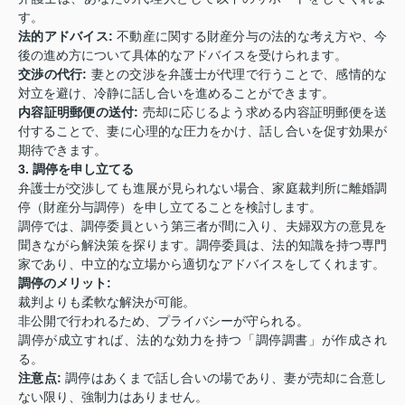
す。
法的アドバイス:
不動産に関する財産分与の法的な考え方や、今
後の進め方について具体的なアドバイスを受けられます。
交渉の代行:
妻との交渉を弁護士が代理で行うことで、感情的な
対立を避け、冷静に話し合いを進めることができます。
内容証明郵便の送付:
売却に応じるよう求める内容証明郵便を送
付することで、妻に心理的な圧力をかけ、話し合いを促す効果が
期待できます。
3. 調停を申し立てる
弁護士が交渉しても進展が見られない場合、家庭裁判所に離婚調
停（財産分与調停）を申し立てることを検討します。
調停では、調停委員という第三者が間に入り、夫婦双方の意見を
聞きながら解決策を探ります。調停委員は、法的知識を持つ専門
家であり、中立的な立場から適切なアドバイスをしてくれます。
調停のメリット:
裁判よりも柔軟な解決が可能。
非公開で行われるため、プライバシーが守られる。
調停が成立すれば、法的な効力を持つ「調停調書」が作成され
る。
注意点:
調停はあくまで話し合いの場であり、妻が売却に合意し
ない限り、強制力はありません。