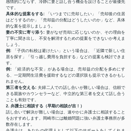
感情的にならず、冷静に妻と話し合う機会を設けることが最優先
です。
具体的な提案をする:
「いつまでに売却したい」「売却後の住居
はどうするのか」「売却益の分配はどうしたいのか」など、具体
的な案を提示しましょう。
妻の不安に寄り添う:
妻がなぜ売却に応じないのか、その理由を
丁寧に聞き出し、不安を解消するための提案をできないか考えま
しょう。
例:
「子供の転校は避けたい」という場合は、「近隣で新しい住
居を探す」「引っ越し費用を負担する」などの提案も検討できま
す。
例:
「経済的な不安」がある場合は、売却益の分配を多めにす
る、一定期間生活費を援助するなどの選択肢も提示できるかもし
れません。
第三者を交える:
夫婦二人での話し合いが難しい場合は、信頼で
きる親族やカウンセラーなど、中立的な第三者を交えて話し合う
ことも有効です。
2. 弁護士に相談する（早期の相談が吉！）
話し合いで解決が難しい場合は、速やかに弁護士に相談すること
をおすすめします。岡崎市には離婚問題に強い弁護士事務所が多
数存在します。
弁護士は、あなたの代理人として以下のサポートをしてくれま