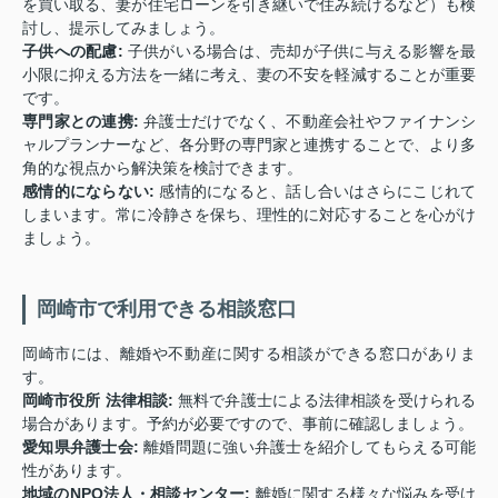
を買い取る、妻が住宅ローンを引き継いで住み続けるなど）も検
討し、提示してみましょう。
子供への配慮:
子供がいる場合は、売却が子供に与える影響を最
小限に抑える方法を一緒に考え、妻の不安を軽減することが重要
です。
専門家との連携:
弁護士だけでなく、不動産会社やファイナンシ
ャルプランナーなど、各分野の専門家と連携することで、より多
角的な視点から解決策を検討できます。
感情的にならない:
感情的になると、話し合いはさらにこじれて
しまいます。常に冷静さを保ち、理性的に対応することを心がけ
ましょう。
岡崎市で利用できる相談窓口
岡崎市には、離婚や不動産に関する相談ができる窓口がありま
す。
岡崎市役所 法律相談:
無料で弁護士による法律相談を受けられる
場合があります。予約が必要ですので、事前に確認しましょう。
愛知県弁護士会:
離婚問題に強い弁護士を紹介してもらえる可能
性があります。
地域のNPO法人・相談センター:
離婚に関する様々な悩みを受け