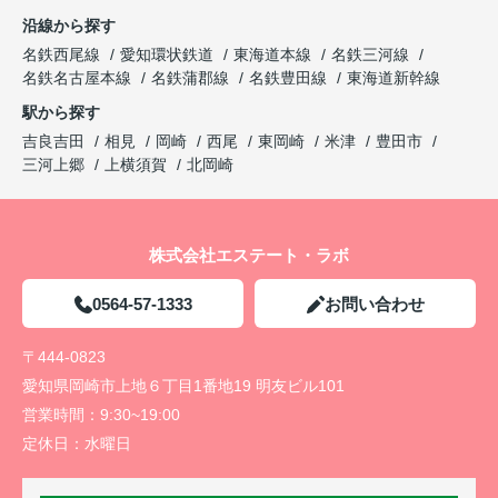
沿線から探す
名鉄西尾線
愛知環状鉄道
東海道本線
名鉄三河線
名鉄名古屋本線
名鉄蒲郡線
名鉄豊田線
東海道新幹線
駅から探す
吉良吉田
相見
岡崎
西尾
東岡崎
米津
豊田市
三河上郷
上横須賀
北岡崎
株式会社エステート・ラボ
0564-57-1333
お問い合わせ
〒444-0823
愛知県岡崎市上地６丁目1番地19 明友ビル101
営業時間：
9:30~19:00
定休日：
水曜日