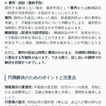
4. 審判・訴訟（最終手段）
調停でも解決しない場合、最終手段として
審判
または離婚訴訟
（財産分与請求訴訟）を提起することになります。
審判:
調停が不成立に終わった場合、家庭裁判所が一切の事情を
考慮して、不動産の財産分与について判断を下します。裁判官が
強制的に売却を命じる決定を出す可能性もあります。
離婚訴訟（財産分与請求訴訟）:
離婚訴訟の中で、財産分与とし
て不動産の売却を求めることができます。裁判所が売却を命じる
判決を下した場合、強制的に売却を進めることが可能になりま
す。
ただし、審判や訴訟は時間と費用がかかる上、夫婦間の関係がよ
り悪化する可能性があります。できる限り、話し合いや調停での
解決を目指すべきでしょう。
円満解決のためのポイントと注意点
情報開示の重要性:
不動産の査定額、住宅ローンの残債、売却に
かかる諸費用など、正確な情報を妻と共有し、透明性を確保しま
しょう。
代替案の提示:
売却以外の選択肢（例えば、あなたが妻の持ち分