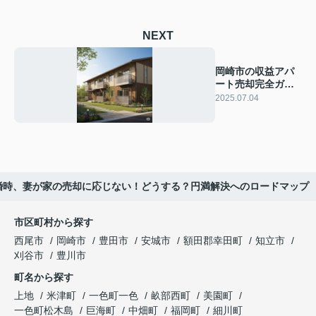
NEXT
岡崎市の収益アパ
ート売却完全ガイ
ド｜資産整理で最
2025.07.04
適な価格を実現
婚時、妻が家の売却に応じない！どうする？円満解決へのロードマップ
市区町村から探す
西尾市
岡崎市
豊田市
安城市
額田郡幸田町
知立市
刈谷市
豊川市
町名から探す
上地
米津町
一色町一色
畝部西町
美園町
一色町松木島
巨海町
中畑町
福岡町
細川町