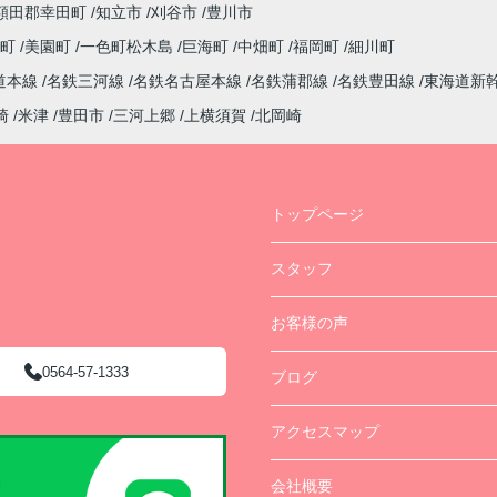
額田郡幸田町
知立市
刈谷市
豊川市
西町
美園町
一色町松木島
巨海町
中畑町
福岡町
細川町
道本線
名鉄三河線
名鉄名古屋本線
名鉄蒲郡線
名鉄豊田線
東海道新
崎
米津
豊田市
三河上郷
上横須賀
北岡崎
トップページ
スタッフ
お客様の声
0564-57-1333
ブログ
アクセスマップ
会社概要