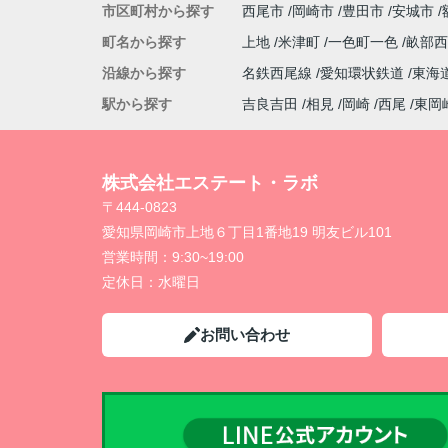
市区町村から探す
西尾市
岡崎市
豊田市
安城市
町名から探す
上地
米津町
一色町一色
畝部
沿線から探す
名鉄西尾線
愛知環状鉄道
東海
駅から探す
吉良吉田
相見
岡崎
西尾
東岡
株式会社エステート・ラボ
〒444-0823
愛知県岡崎市上地６丁目1番地19 明友ビル101
営業時間：
9:30~19:00
定休日：
水曜日
お問い合わせ