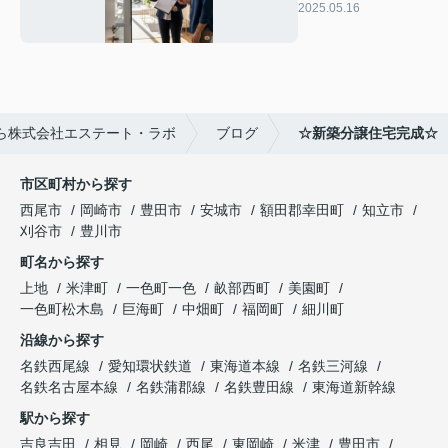
安を解消！流れと準
2025.05.16
備の完全ガイド
ら株式会社エステート・ラボ
ブログ
☆新築分譲住宅完成☆
市区町村から探す
西尾市
岡崎市
豊田市
安城市
額田郡幸田町
知立市
刈谷市
豊川市
町名から探す
上地
米津町
一色町一色
畝部西町
美園町
一色町松木島
巨海町
中畑町
福岡町
細川町
沿線から探す
名鉄西尾線
愛知環状鉄道
東海道本線
名鉄三河線
名鉄名古屋本線
名鉄蒲郡線
名鉄豊田線
東海道新幹線
駅から探す
吉良吉田
相見
岡崎
西尾
東岡崎
米津
豊田市